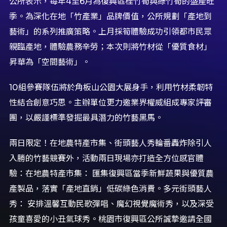
公所表示，每年4至6月為復興區桂竹筍與綠竹筍的盛產旺
季。為深化在地「竹產業」品牌價值，公所規劃「產地到
藝術」的系列推廣策略。上月採筍體驗成功引領都市民眾
親臨產地，體驗農務辛勞；本次則將竹材從「優質食材」
昇華為「空間藝術」。
10組參賽隊伍將於角板山公園大展身手，利用竹材柔韌特
性結合創意巧思。主辦單位更力邀業界權威組成專家評審
團，以嚴謹標準發掘最具潛力的竹藝黑馬。
兩日限定！在地農特產市集、街頭藝人秀輪番轟炸除引人
入勝的竹藝競賽外，活動兩日現場亦打造全方位感官體
驗：在地農特產市集： 匯集復興區當季新鮮蔬果與優質農
產製品，落實「產地直銷」低碳綠色消費。多元街頭藝人
秀： 安排溫馨互動民歌彈唱、魔幻視覺魔術秀，以及深受
孩童喜愛的小丑氣球秀。桃園市復興區公所誠摯邀請全國