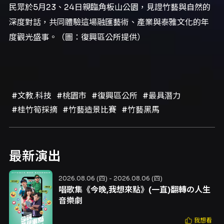
民眾於5月23、24日親臨角板山公園，見證竹藝與自然的
深度對話，共同體驗這場融匯藝術、產業與泰雅文化的年
度觀光盛事。（圖：復興區公所提供）
#文教.科技
#桃園市
#復興區公所
#最具潛力
#桂竹筍採摘
#竹藝造景比賽
#竹藝黑馬
最新演出
2026.08.06 (四) - 2026.08.06 (四)
唱歌集《今晚,我想來點》(一直)翻轉の人生
音樂劇
我想看