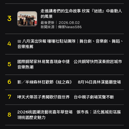
走進講者們的生命故事 欣賞『迷途』中最動人
的風景
最後更新｜
2026.08.02
新聞來源｜
傳媒News586
📅 八月演出快報 嚷嚷社駐站團隊｜舞台劇、音樂劇、舞蹈、
音樂推薦
國際鋼琴家林易驚喜現身中捷 公共鋼琴快閃演奏掀起城市
音樂熱潮
影／半線森林狂歡節《絃之森》 8月14日員林演藝廳登場
哮天犬帶孩子勇闖歌仔戲世界 台中親子劇場笑聲不斷
2026桃園潮流藝術嘉年華登場 張市長：活化舊城街區展
現桃園歷史魅力