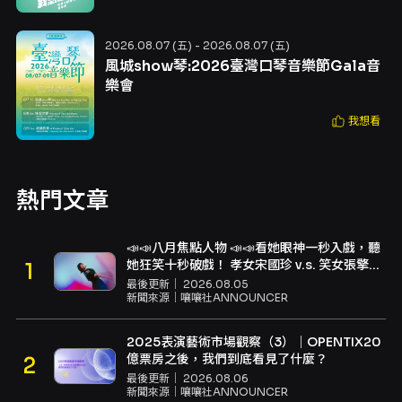
2026.08.07 (五) - 2026.08.07 (五)
風城show琴:2026臺灣口琴音樂節Gala音
樂會
我想看
熱門文章
📣📣八月焦點人物 📣📣看她眼神一秒入戲，聽
她狂笑十秒破戲！ 孝女宋國珍 v.s. 笑女張擎
佳：本是同根生，相約壓車別太急
最後更新｜
2026.08.05
新聞來源｜
嚷嚷社ANNOUNCER
2025表演藝術市場觀察（3）｜OPENTIX20
億票房之後，我們到底看見了什麼？
最後更新｜
2026.08.06
新聞來源｜
嚷嚷社ANNOUNCER