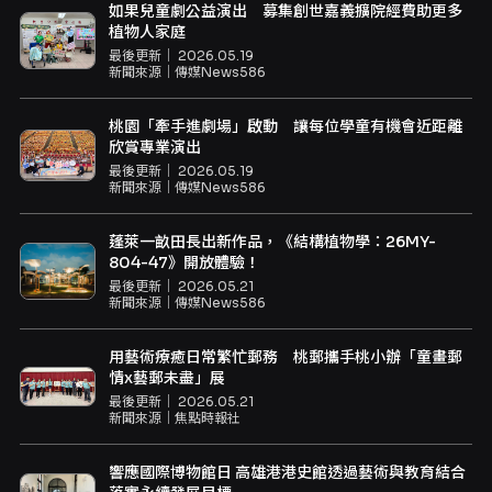
如果兒童劇公益演出 募集創世嘉義擴院經費助更多
植物人家庭
最後更新｜
2026.05.19
新聞來源｜
傳媒News586
桃園「牽手進劇場」啟動 讓每位學童有機會近距離
欣賞專業演出
最後更新｜
2026.05.19
新聞來源｜
傳媒News586
蓬萊一畝田長出新作品，《結構植物學：26MY-
804-47》開放體驗！
最後更新｜
2026.05.21
新聞來源｜
傳媒News586
用藝術療癒日常繁忙郵務 桃郵攜手桃小辦「童畫郵
情x藝郵未盡」展
最後更新｜
2026.05.21
新聞來源｜
焦點時報社
響應國際博物館日 高雄港港史館透過藝術與教育結合