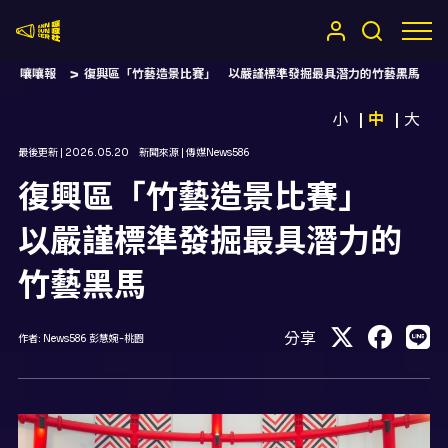
嚷嚷社
嚷嚷報
復興區「竹藝造景比賽」 以嚴謹標準發掘最具潛力的竹藝黑馬
小
中
大
最後更新 |
2026.05.20
新聞來源 |
傳媒News586
復興區「竹藝造景比賽」
以嚴謹標準發掘最具潛力的
竹藝黑馬
分享
作者:
News586 彭慧婉-桃園