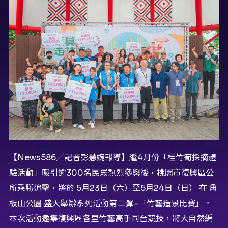
【News586／記者彭慧婉報導】繼4月份「桂竹筍採摘體
驗活動」吸引逾300名民眾熱烈參與後，桃園市復興區公
所乘勝追擊，將於 5月23日（六）至5月24日（日） 在 角
板山公園 盛大舉辦系列活動第二彈–「竹藝造景比賽」。
本次活動邀集復興區各里竹藝高手同台競技，將大自然編