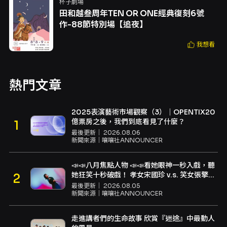
杯子劇場
田和越叁周年TEN OR ONE經典復刻6號
作-88節特別場【追夜】
我想看
熱門文章
2025表演藝術市場觀察（3）｜OPENTIX20
億票房之後，我們到底看見了什麼？
最後更新｜
2026.08.06
新聞來源｜
嚷嚷社ANNOUNCER
📣📣八月焦點人物 📣📣看她眼神一秒入戲，聽
她狂笑十秒破戲！ 孝女宋國珍 v.s. 笑女張擎
佳：本是同根生，相約壓車別太急
最後更新｜
2026.08.05
新聞來源｜
嚷嚷社ANNOUNCER
走進講者們的生命故事 欣賞『迷途』中最動人