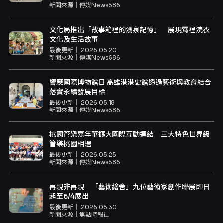
新聞來源｜
傳媒News586
文化局推出「故事箱裡的湧泉記憶」 展現霄裡浣衣
文化及生活故事
最後更新｜
2026.05.20
新聞來源｜
傳媒News586
響應國際博物館日 高雄港港史館透過藝術與教育結合
落實永續發展目標
最後更新｜
2026.05.18
新聞來源｜
傳媒News586
桃園管樂嘉年華擴大國際互動連結 三大特色世界級
管樂桃園相遇
最後更新｜
2026.05.25
新聞來源｜
傳媒News586
再現非再現 「藝術繪舍」九位藝術家創作聯展即日
起至6/4展出
最後更新｜
2026.05.30
新聞來源｜
焦點時報社