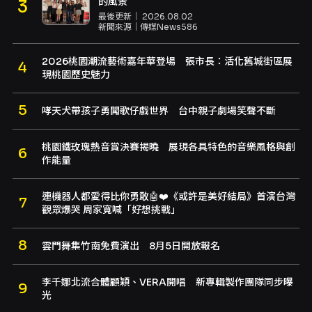
的風景
最後更新｜
2026.08.02
新聞來源｜
傳媒News586
2026桃園潮流藝術嘉年華登場 張市長：活化舊城街區展
現桃園歷史魅力
哮天犬帶孩子勇闖歌仔戲世界 台中親子劇場笑聲不斷
桃園鐵玫瑰熱音賞決賽揭曉 展現各具特色的音樂風格與創
作能量
連機器人都愛得比你勇敢🤖❤️《或許是美好結局》首演台灣
觀眾爆哭 周家寬喊「好想挑戰」
雲門舞集竹南免費演出 8月5日開放報名
李千娜北流合體顧穎、VERA開唱 新專輯製作團隊同步曝
光