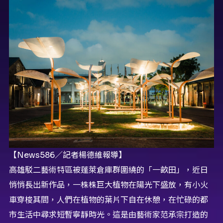
【News586／記者楊德維報導】
高雄駁二藝術特區被蓬萊倉庫群圍繞的「一畝田」，
近日
悄悄長出新作品，一株株巨大植物在陽光下盛放，
有小火
車穿梭其間，人們在植物的葉片下自在休憩，
在忙碌的都
市生活中尋求短暫寧靜時光。
這是由藝術家范承宗打造的