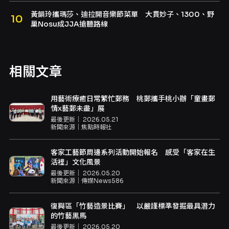
黃韻玲攜瑪莎、迪拉開音樂節菜單 大貫妙子、1300、野
巢Nosu成JJA搶聽路線
相關文章
用藝術療癒日常繁忙郵務 桃郵攜手桃小辦「童畫郵
情x藝郵未盡」展
最後更新｜
2026.05.21
新聞來源｜
焦點時報社
客家工藝節周邊系列活動開始報名 感受「客家在生
活裡」文化風景
最後更新｜
2026.05.20
新聞來源｜
傳媒News586
復興區「竹藝造景比賽」 以嚴謹標準發掘最具潛力
的竹藝黑馬
最後更新｜
2026.05.20