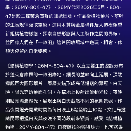
學：
26MY-804-47》，26MY代表2026年5月，
804-
47是駁二蓬萊倉庫群的郵遞區號。作品從植物葉片、
莖幹
的生長規律汲取靈感，
運用木質與金屬構件及人造模組重
新組構植物樣態，
探索自然形態與人工製作之間的界線，
並回應人們在「一畝田」
這片開放場域中遊玩、相會、休
憩與停留的日常姿態。
《結構植物學：26MY-804-47》
以直立叢生的姿態分布
於蓬萊倉庫群的一畝田綠地，
細長的莖幹向上延展，頂端
撐起巨大圓形葉片，
層層交錯形成高低錯落的葉冠。白天
時，陽光穿透葉面孔洞，
在草地上投射出流動光紋；夜晚
則點亮溫潤燈光，
展現出與白天截然不同的氛圍景觀。
作
品夜間燈光開啟時間為每日晚上6點至晚上10點。
文化局邀
請民眾把握白天與夜晚不同時段前來觀賞，感受《
結構植
物學：26MY-804-47》日夜轉換的獨特魅力，
也可搭乘