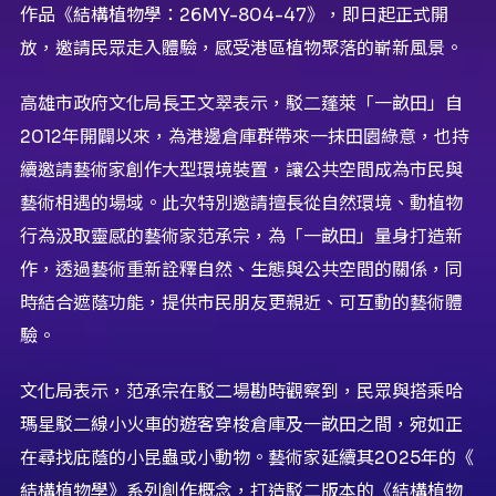
作品《結構植物學：26MY-804-
47》，即日起正式開
放，邀請民眾走入體驗，
感受港區植物聚落的嶄新風景。
高雄市政府文化局長王文翠表示，駁二蓬萊「一畝田」
自
2012年開闢以來，為港邊倉庫群帶來一抹田園綠意，
也持
續邀請藝術家創作大型環境裝置，
讓公共空間成為市民與
藝術相遇的場域。
此次特別邀請擅長從自然環境、
動植物
行為汲取靈感的藝術家范承宗，為「一畝田」量身打造新
作，
透過藝術重新詮釋自然、生態與公共空間的關係，
同
時結合遮蔭功能，提供市民朋友更親近、可互動的藝術體
驗。
文化局表示，范承宗在駁二場勘時觀察到，
民眾與搭乘哈
瑪星駁二線小火車的遊客穿梭倉庫及一畝田之間，
宛如正
在尋找庇蔭的小昆蟲或小動物。藝術家延續其2025年的《
結構植物學》系列創作概念，打造駁二版本的《結構植物