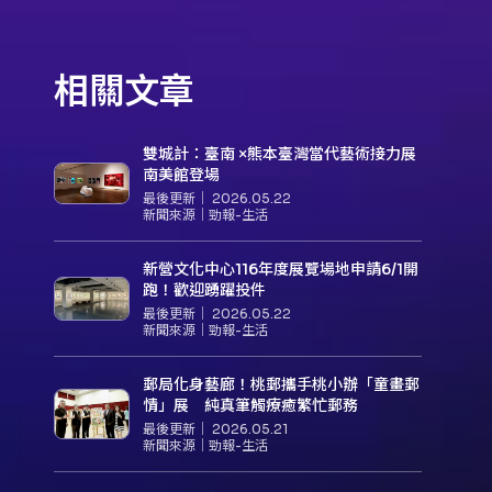
相關文章
雙城計：臺南 ×熊本臺灣當代藝術接力展
南美館登場
最後更新｜
2026.05.22
新聞來源｜
勁報-生活
新營文化中心116年度展覽場地申請6/1開
跑！歡迎踴躍投件
最後更新｜
2026.05.22
新聞來源｜
勁報-生活
郵局化身藝廊！桃郵攜手桃小辦「童畫郵
情」展 純真筆觸療癒繁忙郵務
最後更新｜
2026.05.21
新聞來源｜
勁報-生活