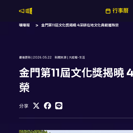
行事曆
嚷嚷社
嚷嚷報
金門第11屆文化獎揭曉 4深耕在地文化典範獲殊榮
最後更新 |
2026.05.22
新聞來源 |
大成報-生活
金門第11屆文化獎揭曉
榮
分享