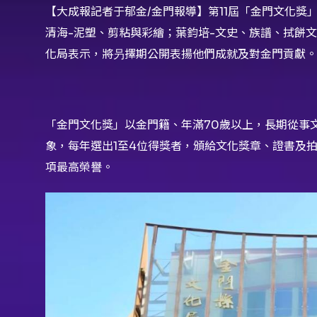
【大成報記者于郁金/金門報導】第11屆「金門文化獎
清海-泥塑、剪粘與彩繪；葉鈞培-文史、族譜、拭餅文
化局表示，將叧擇期公開表揚他們成就及對金門貢獻。
「金門文化獎」以金門籍、年滿70歲以上，長期從事
象，每年選出1至4位得獎者，頒給文化獎章、證書及
項最高榮譽。