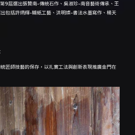
第9屆選出張贊南-傳統石作、吳淑珍-南音藝術傳承、王
選出包括許炳輝-糊紙工藝、洪明燦-書法水墨寫作、楊天
：
入傳統匠師技藝的保存，以扎實工法與創新表現推廣金門在