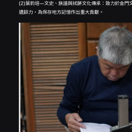
(2)葉鈞培—文史、族譜與拭餅文化傳承：致力於金
遺餘力，為保存地方記憶作出重大貢獻。