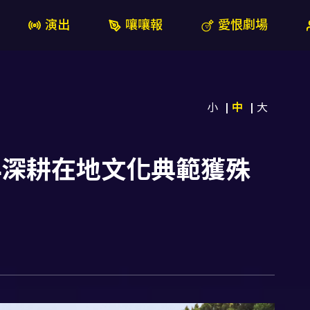
演出
嚷嚷報
愛恨劇場
小
中
大
 4深耕在地文化典範獲殊