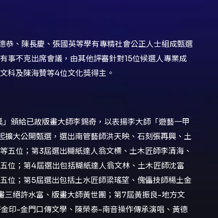
林德恭、陳長慶、張國英等學有專精社會公正人士組成甄選
有事不克出席會議，由其他評審針對15位候選人專業成
文科及陳海贊等4位文化獎得主。
獎」頒給已故版畫大師李錫奇，以表揚李大師「遊藝一甲
起擴大公開甄選，選出南管藝師洪天映、石刻張再興、土
等五位；第3屆選出糊紙達人翁文標、土木匠師李清海、
五位；第4屆選出包括糊紙達人翁文林、土木匠師沈富
五位；第5屆選出包括土水匠師梁瑤望、傀儡技師楊土金
畫三絕許水富、版畫大師黃世團；第7屆黃振良-地方文
許金印-金門口傳文學、陳榮泰-南音操作傳承演唱、黃德