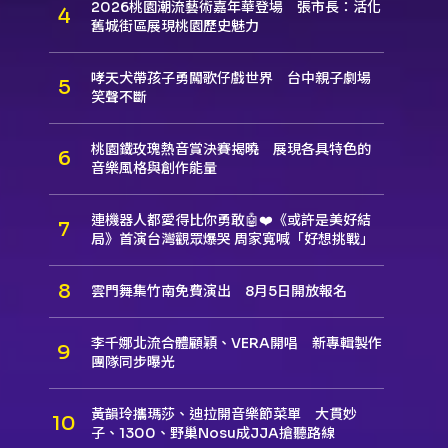
2026桃園潮流藝術嘉年華登場 張市長：活化
舊城街區展現桃園歷史魅力
哮天犬帶孩子勇闖歌仔戲世界 台中親子劇場
笑聲不斷
桃園鐵玫瑰熱音賞決賽揭曉 展現各具特色的
音樂風格與創作能量
連機器人都愛得比你勇敢🤖❤️《或許是美好結
局》首演台灣觀眾爆哭 周家寬喊「好想挑戰」
雲門舞集竹南免費演出 8月5日開放報名
李千娜北流合體顧穎、VERA開唱 新專輯製作
團隊同步曝光
黃韻玲攜瑪莎、迪拉開音樂節菜單 大貫妙
子、1300、野巢Nosu成JJA搶聽路線