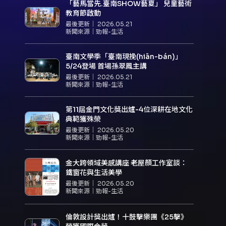
「藝馬當先.臺南SHOW藝夏」 兒童藝術
教育節啟動
最後更新｜
2026.05.21
新聞來源｜
勁報-生活
臺南文學季「臺南現挽(hiān-bán)」
5/24登場 首場孫翠鳳主講
最後更新｜
2026.05.21
新聞來源｜
勁報-生活
第11屆金門文化獎出爐-4位深耕在地文化
典範獲殊榮
最後更新｜
2026.05.20
新聞來源｜
勁報-生活
金大跨領域美感講座 老屋顏工作室談：
鐵窗花與生活美學
最後更新｜
2026.05.20
新聞來源｜
勁報-生活
倫敦設計獎出爐！十鼓擊樂團《25擊》