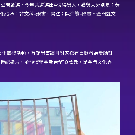
」公開甄選，今年共遴選出4位得獎人，獲獎人分別是：黃
化傳承；許文科-繪畫、書法；陳海贊-國畫。金門縣文
文化藝術活動，有傑出事蹟且對家鄉有貢獻者為獎勵對
拍攝紀錄片，並頒發獎金新台幣10萬元，是金門文化界一