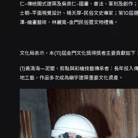
仁-傳統閩式建築及吳鼎仁-國畫、書法、篆刻及創作；
士朝-平面視覺設計、楊天厚-民俗文史專家；第10屆
澤-繪畫藝術、林麗寬-金門民俗暨文物禮儀。
文化局表示，本(11)屆金門文化獎得獎者主要貢獻如下
(1)黃清海—泥塑、剪黏與彩繪技藝傳承者：長年投
地工藝，作品多次成為廟宇建築重要文化資產。