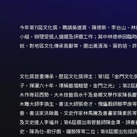
今年第11屆文化獎，聘請吳連賞、陳德新、李台山、
小組，辦理受獎人遴選及評選工作；其中林德恭因臨時
就、對地區文化傳承貢獻等，選出黃清海、葉鈞培、許
文化獎首重傳承，歷屆文化獎得主：第1屆「金門文化
子，揮灑六十年，堪稱藝壇翹楚，金門之光」；第2屆
木作脊莊西勢、大木技藝翁水千及島鄉文學作家陳長慶
木雕大師李換生、書法大師張奇才、傀儡戲師蔡甲庚等
春、書法家洪啟義、文史作家林馬騰及書畫家陳素民等
及文史達人李福井；第6屆選出南管藝師陳金潭、詩書
史、陳為仕-歌仔戲、鑼鼓隊等二位；第8屆選出包括