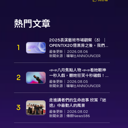
熱門文章
2025表演藝術市場觀察（3）｜
OPENTIX20億票房之後，我們到
底看見了什麼？
最後更新｜
2026.08.06
新聞來源｜
嚷嚷社ANNOUNCER
📣📣八月焦點人物 📣📣看她眼神
一秒入戲，聽她狂笑十秒破戲！
孝女宋國珍 v.s. 笑女張擎佳：本是
最後更新｜
2026.08.05
同根生，相約壓車別太急
新聞來源｜
嚷嚷社ANNOUNCER
走進講者們的生命故事 欣賞『迷
途』中最動人的風景
最後更新｜
2026.08.02
新聞來源｜
傳媒News586