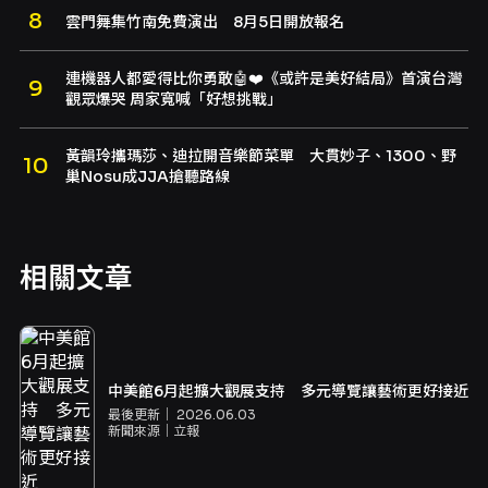
雲門舞集竹南免費演出 8月5日開放報名
連機器人都愛得比你勇敢🤖❤️《或許是美好結局》首演台灣
觀眾爆哭 周家寬喊「好想挑戰」
黃韻玲攜瑪莎、迪拉開音樂節菜單 大貫妙子、1300、野
巢Nosu成JJA搶聽路線
相關文章
中美館6月起擴大觀展支持 多元導覽讓藝術更好接近
最後更新｜
2026.06.03
新聞來源｜
立報