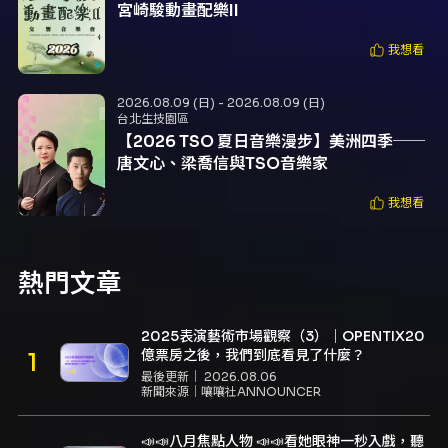
宮崎駿動畫配樂II
我想看
2026.08.09 (日) - 2026.08.09 (日)
台北生技園區
【2026 TSO 夏日音樂漫步】美洲四季──
唐文心、梁喬信與TSO音樂家
我想看
熱門文章
2025表演藝術市場觀察（3）｜OPENTIX20
億票房之後，我們到底看見了什麼？
最後更新｜
2026.08.06
新聞來源｜
嚷嚷社ANNOUNCER
📣📣八月焦點人物 📣📣看她眼神一秒入戲，聽