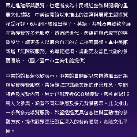
眾走進建築與展覽，也逐漸成為市民親近藝術與閱讀的重
要文化據點。中美館開館以來推出的建築與展覽主題導覽
深受好評，6月起陸續推出親子、英語、共融及典藏教育展
互動導覽等多元服務，透過跨世代、跨族群與跨感官的導
覽設計，讓更多人以適合自己的方式探索藝術。
▲中美館
新增「無障礙服務」的導覽選項，規劃更友善且共融的參
觀環境。（圖／臺中市立美術館提供）
中美館館長賴依欣表示，中美館自開館以來持續推出建築
與展覽導覽服務，帶領觀眾認識綠美圖的建築理念、空間
特色及展覽內容，累計已辦理近600場導覽，吸引超過1.2
萬人次參與，涵蓋不同年齡層及多元背景觀眾。此次推出
一系列多元導覽服務，希望透過更具包容性與互動性的參
觀方式，提供觀眾更細緻且深入的藝術體驗，實踐文化平
權。