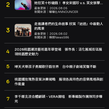
她狂笑十秒破戲！ 孝女宋國珍 v.s. 笑女張擎
佳：本是同根生，相約壓車別太急
最後更新｜
2026.08.05
新聞來源｜
嚷嚷社ANNOUNCER
走進講者們的生命故事 欣賞『迷途』中最動人
的風景
最後更新｜
2026.08.02
新聞來源｜
傳媒News586
2026桃園潮流藝術嘉年華登場 張市長：活化舊城街區展
現桃園歷史魅力
哮天犬帶孩子勇闖歌仔戲世界 台中親子劇場笑聲不斷
桃園鐵玫瑰熱音賞決賽揭曉 展現各具特色的音樂風格與創
作能量
李千娜北流合體顧穎、VERA開唱 新專輯製作團隊同步曝
光