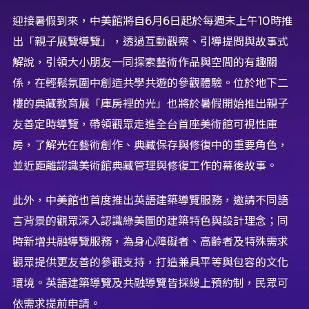
迎接暑假到來，中美館將自6月6日起於每週末上午10時推
出「親子展覽導覽」，透過互動觀察、引導提問與故事式
解說，引領大小朋友一同探索藝術作品與空間的有趣關
係，在輕鬆氛圍中創造共學共遊的參觀體驗。位於地下二
樓的典藏教育展「庫房裡的光」也將於暑假開始推出親子
友善定時導覽，帶領觀眾走進全台首座美術館可視性庫
房，了解光在藝術創作、典藏保存與修復中的重要角色，
並近距離認識美術館典藏管理與修復工作的幕後故事。
此外，中美館也首度推出英語建築導覽服務，邀請不同語
言背景的觀眾深入認識綠美圖的建築特色與設計理念；同
時新增共融導覽服務，為身心障礙者、高齡者及特殊需求
觀眾提供更友善的參觀支持，打造兼具平等與包容的文化
環境。英語建築導覽及共融導覽皆採線上預約制，民眾可
依需求提前申請。