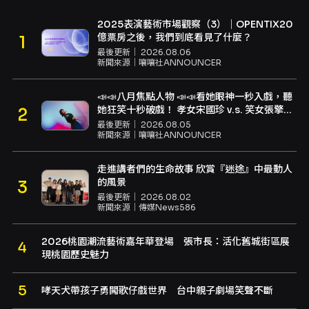
2025表演藝術市場觀察（3）｜OPENTIX20
億票房之後，我們到底看見了什麼？
最後更新｜
2026.08.06
新聞來源｜
嚷嚷社ANNOUNCER
📣📣八月焦點人物 📣📣看她眼神一秒入戲，聽
她狂笑十秒破戲！ 孝女宋國珍 v.s. 笑女張擎
佳：本是同根生，相約壓車別太急
最後更新｜
2026.08.05
新聞來源｜
嚷嚷社ANNOUNCER
走進講者們的生命故事 欣賞『迷途』中最動人
的風景
最後更新｜
2026.08.02
新聞來源｜
傳媒News586
2026桃園潮流藝術嘉年華登場 張市長：活化舊城街區展
現桃園歷史魅力
哮天犬帶孩子勇闖歌仔戲世界 台中親子劇場笑聲不斷