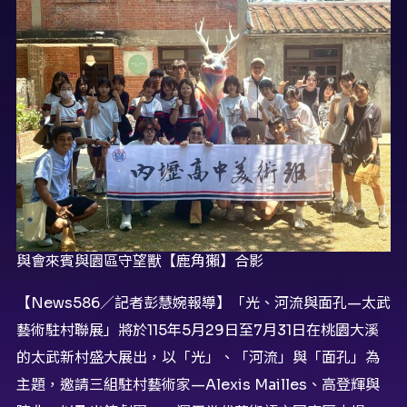
與會來賓與園區守望獸【鹿角獺】合影
【News586／記者彭慧婉報導】「光、河流與面孔—太武
藝術駐村聯展」將於115年5月29日至7月31日在桃園大溪
的太武新村盛大展出，以「光」、「河流」與「面孔」為
主題，邀請三組駐村藝術家—Alexis Mailles、高登輝與