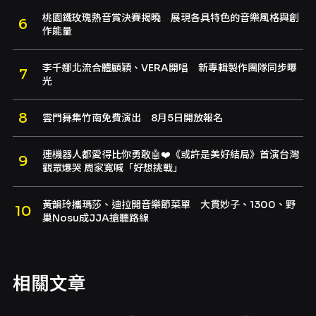
桃園鐵玫瑰熱音賞決賽揭曉 展現各具特色的音樂風格與創
作能量
李千娜北流合體顧穎、VERA開唱 新專輯製作團隊同步曝
光
雲門舞集竹南免費演出 8月5日開放報名
連機器人都愛得比你勇敢🤖❤️《或許是美好結局》首演台灣
觀眾爆哭 周家寬喊「好想挑戰」
黃韻玲攜瑪莎、迪拉開音樂節菜單 大貫妙子、1300、野
巢Nosu成JJA搶聽路線
相關文章