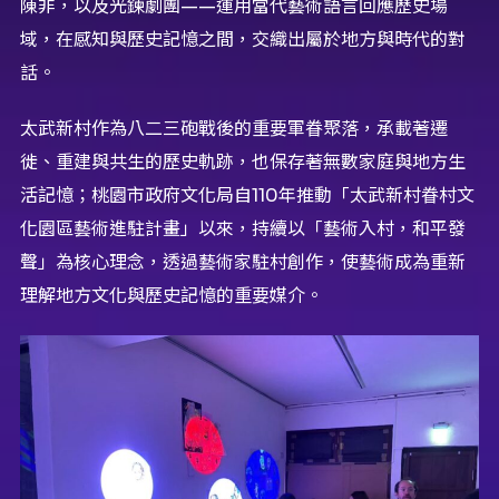
陳非，以及光鍊劇團——運用當代藝術語言回應歷史場
域，在感知與歷史記憶之間，交織出屬於地方與時代的對
話。
太武新村作為八二三砲戰後的重要軍眷聚落，承載著遷
徙、重建與共生的歷史軌跡，也保存著無數家庭與地方生
活記憶；桃園市政府文化局自110年推動「太武新村眷村文
化園區藝術進駐計畫」以來，持續以「藝術入村，和平發
聲」為核心理念，透過藝術家駐村創作，使藝術成為重新
理解地方文化與歷史記憶的重要媒介。