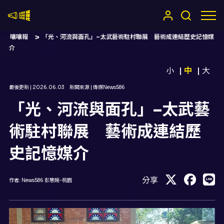
嚷嚷社
嚷嚷報
「光、河流與面孔」–太武藝術駐村聯展 藝術成連結歷史記憶媒
介
小
中
大
最後更新 |
2026.06.03
新聞來源 |
傳媒News586
「光、河流與面孔」–太武藝
術駐村聯展 藝術成連結歷
史記憶媒介
分享
作者:
News586 彭慧婉-桃園