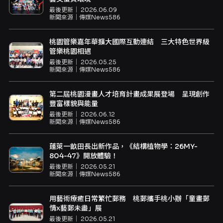
最後更新｜
2026.06.09
新聞來源｜
傳媒News586
桃園管樂嘉年華擴大國際互動連結 三大特色世界級
管樂桃園相遇
最後更新｜
2026.05.25
新聞來源｜
傳媒News586
第二屆桃園漫畫人才培育計畫成果展登場 呈現創作
豐富樣貌與能量
最後更新｜
2026.06.12
新聞來源｜
傳媒News586
蓬萊一畝田長出新作品，《結構植物學：26MY-
804-47》開放體驗！
最後更新｜
2026.05.21
新聞來源｜
傳媒News586
用藝術療癒日常繁忙郵務 桃郵攜手桃小辦「童畫郵
情x藝郵未盡」展
最後更新｜
2026.05.21