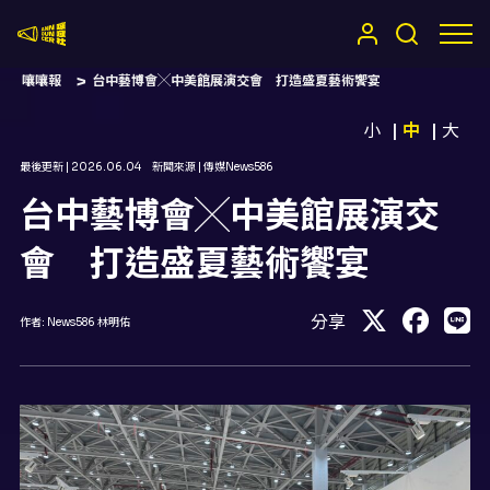
嚷嚷社
嚷嚷報
台中藝博會╳中美館展演交會 打造盛夏藝術饗宴
小
中
大
最後更新 |
2026.06.04
新聞來源 |
傳媒News586
台中藝博會╳中美館展演交
會 打造盛夏藝術饗宴
分享
作者:
News586 林明佑