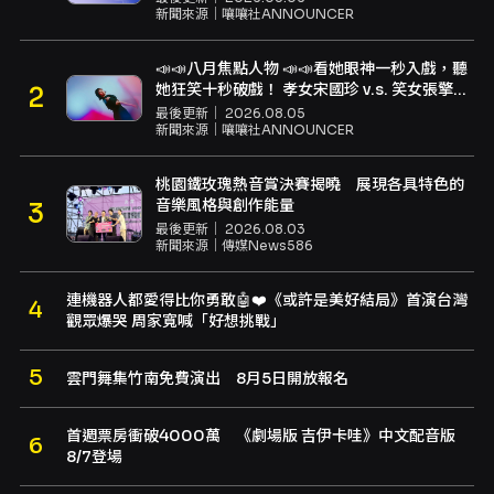
新聞來源｜
嚷嚷社ANNOUNCER
📣📣八月焦點人物 📣📣看她眼神一秒入戲，聽
她狂笑十秒破戲！ 孝女宋國珍 v.s. 笑女張擎
佳：本是同根生，相約壓車別太急
最後更新｜
2026.08.05
新聞來源｜
嚷嚷社ANNOUNCER
桃園鐵玫瑰熱音賞決賽揭曉 展現各具特色的
音樂風格與創作能量
最後更新｜
2026.08.03
新聞來源｜
傳媒News586
連機器人都愛得比你勇敢🤖❤️《或許是美好結局》首演台灣
觀眾爆哭 周家寬喊「好想挑戰」
雲門舞集竹南免費演出 8月5日開放報名
首週票房衝破4000萬 《劇場版 吉伊卡哇》中文配音版
8/7登場