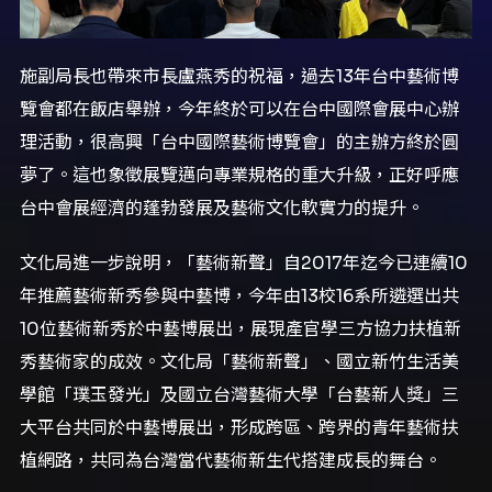
施副局長也帶來市長盧燕秀的祝福，過去13年台中藝術博
覽會都在飯店舉辦，今年終於可以在台中國際會展中心辦
理活動，很高興「台中國際藝術博覽會」的主辦方終於圓
夢了。這也象徵展覽邁向專業規格的重大升級，正好呼應
台中會展經濟的蓬勃發展及藝術文化軟實力的提升。
文化局進一步說明，「藝術新聲」自2017年迄今已連續10
年推薦藝術新秀參與中藝博，今年由13校16系所遴選出共
10位藝術新秀於中藝博展出，展現產官學三方協力扶植新
秀藝術家的成效。文化局「藝術新聲」、國立新竹生活美
學館「璞玉發光」及國立台灣藝術大學「台藝新人獎」三
大平台共同於中藝博展出，形成跨區、跨界的青年藝術扶
植網路，共同為台灣當代藝術新生代搭建成長的舞台。