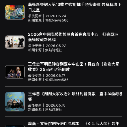
藝術新聲邁入第13載 中市府攜手頂尖畫廊 共育藝壇明
日之星
最後更新｜
2026.05.24
新聞來源｜
傳媒News586
2026台中國際藝術博覽會首進會展中心 打造亞洲
藝術收藏新地標
最後更新｜
2026.05.22
新聞來源｜
焦點時報社
王偉忠率明星陣容到臺中中山堂！舞台劇《謝謝大家
收看》26日起 封箱倒數
最後更新｜
2026.06.17
新聞來源｜
傳媒News586
王偉忠《謝謝大家收看》最終封箱倒數 臺中4場成絕
響
最後更新｜
2026.06.18
新聞來源｜
焦點時報社
廣藝、文策院創投陪伴見成果 《別叫我大師》端午