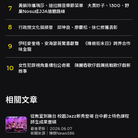
黃韻玲攜瑪莎、迪拉開音樂節菜單 大貫妙子、1300、野
巢Nosu成JJA搶聽路線
行政院文化獎頒發 邱坤良、廖慶松、徐仁修獲表彰
伊旺麥奎格、安海瑟薇驚喜獻聲 《橡樹街末日》跨界合作
味全龍
女性犯罪視角重構包公奇案 陳麗香歌仔戲團挑戰歌仔戲新
敘事
相關文章
從教室到舞台 校園Jazz新秀登場 台中爵士特色課程
師生成果豐碩
最後更新｜
2026.06.07
新聞來源｜
傳媒News586