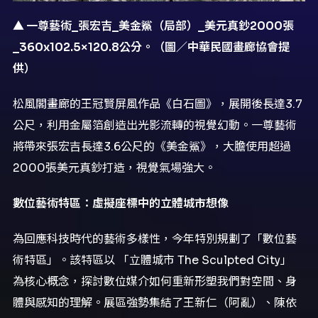
▲
一尊藝術_
張宏吉_
美金鯊（局部）_
美元真鈔2000
張
_360x102.5×120.8
公分。（圖／中華民國畫廊協會提
供）
松風閣畫廊的王冠賢屏風作品《白石圖》，展開後長達3.7
公尺，利用金屬箔創造出光影流轉的視覺幻動。一尊藝術
將帶來張宏吉長達3.6公尺的《美金鯊》，大膽使用超過
2000張美元真鈔打造，視覺氣場強大。
數位藝術特區：虛擬座標中的立體城市想像
為回應科技時代的藝術多樣性，今年特別規劃了「數位藝
術特區」。該特區以 「立體城市 The Sculpted City」
為核心概念，探討數位媒介如何重新形塑我們對空間、身
體與感知的理解。展區強勢集結了王新仁（阿亂）、陳依