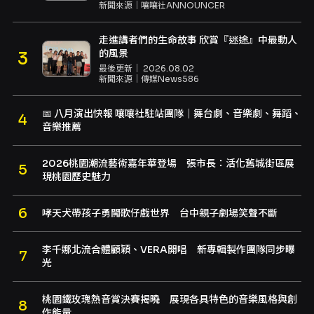
新聞來源｜
嚷嚷社ANNOUNCER
走進講者們的生命故事 欣賞『迷途』中最動人
的風景
最後更新｜
2026.08.02
新聞來源｜
傳媒News586
📅 八月演出快報 嚷嚷社駐站團隊｜舞台劇、音樂劇、舞蹈、
音樂推薦
2026桃園潮流藝術嘉年華登場 張市長：活化舊城街區展
現桃園歷史魅力
哮天犬帶孩子勇闖歌仔戲世界 台中親子劇場笑聲不斷
李千娜北流合體顧穎、VERA開唱 新專輯製作團隊同步曝
光
桃園鐵玫瑰熱音賞決賽揭曉 展現各具特色的音樂風格與創
作能量