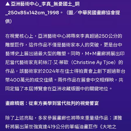
▲
亞洲藝術中心_
李真_
無憂國土_
銅
_250x85x142cm_1998
。（圖／中華民國畫廊協會提
供）
在視覺核心上，亞洲藝術中心將帶來李真超過250公分的
雕塑巨作，這件作品不僅是藝術家本人的突破，更是台中
藝博史上展出過最大型的雕塑。同時，M+M畫廊將展出印
尼當代藝術家克莉絲汀·艾·蒂歐（Christine Ay Tjoe）的
作品，該藝術家於2024年在佳士得拍賣會上創下超過新台
幣400萬元的成交佳績。兩件作品在展會中交相輝映，共
同定錨了本屆博覽會在亞洲收藏版圖中的關鍵地位。
畫廊精選：從東方美學到當代批判的視覺饗宴
除了上述亮點，多家參展畫廊也將帶來重量級作品：漢雅
軒將展出葉世強寬達419公分的單幅油畫巨作《大地之