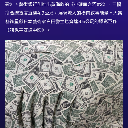
歌》。藝術銀行則推出黃海欣的《小確幸之河#2》，三幅
拼合總寬度直逼4.9公尺，展現驚人的橫向敘事能量。大雋
藝術呈獻日本藝術家白田誉主也寬達3.6公尺的膠彩巨作
《猿象平安道中図》。