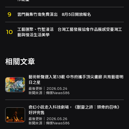
雲門舞集竹南免費演出 8月5日開放報名
工藝匯聚、竹塹漫活 台灣工藝發展協會作品展感受臺灣工
藝與慢活生活美學
相關文章
藝術新聲邁入第13載 中市府攜手頂尖畫廊 共育藝壇明
日之星
最後更新｜
2026.05.24
新聞來源｜
傳媒News586
奇幻小說走入科技劇場，《獸靈之詩：頭骨的召喚》
好評完售
最後更新｜
2026.05.26
新聞來源｜
傳媒News586