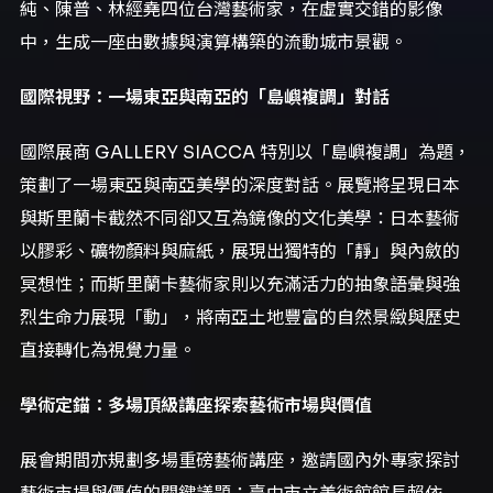
純、陳普、林經堯四位台灣藝術家，在虛實交錯的影像
中，生成一座由數據與演算構築的流動城市景觀。
國際視野：一場東亞與南亞的「島嶼複調」對話
國際展商 GALLERY SIACCA 特別以「島嶼複調」為題，
策劃了一場東亞與南亞美學的深度對話。展覽將呈現日本
與斯里蘭卡截然不同卻又互為鏡像的文化美學：日本藝術
以膠彩、礦物顏料與麻紙，展現出獨特的「靜」與內斂的
冥想性；而斯里蘭卡藝術家則以充滿活力的抽象語彙與強
烈生命力展現「動」，將南亞土地豐富的自然景緻與歷史
直接轉化為視覺力量。
學術定錨：多場頂級講座探索藝術市場與價值
展會期間亦規劃多場重磅藝術講座，邀請國內外專家探討