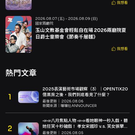
我想看
2026.08.07 (五) - 2026.08.09 (日)
國家兩廳院
玉山文教基金會輕鬆自在場 2026兩廳院夏
日爵士童樂會《節奏千層麵》
我想看
熱門文章
2025表演藝術市場觀察（3）｜OPENTIX20
億票房之後，我們到底看見了什麼？
最後更新｜
2026.08.06
新聞來源｜
嚷嚷社ANNOUNCER
📣📣八月焦點人物 📣📣看她眼神一秒入戲，聽
她狂笑十秒破戲！ 孝女宋國珍 v.s. 笑女張擎
佳：本是同根生，相約壓車別太急
最後更新｜
2026.08.05