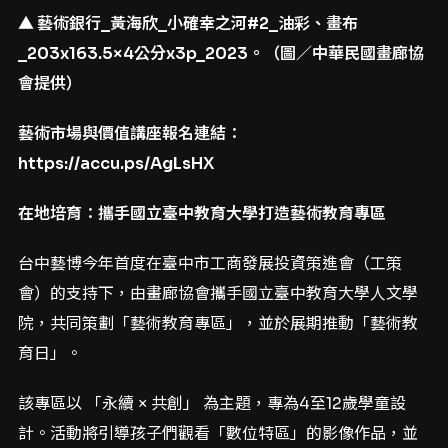
▲
藝術銀行_
黃海欣_
小確幸之河#2_
油彩、畫布
_203x163.5×4
公分x3p_2023
。（圖／中華民國畫廊協
會提供）
藝術市場與價值講座報名連結：
https://accu.ps/AgLsHX
在地培育：攜手國立臺中教育大學打造藝術教育專區
台中藝博今年首度在臺中市工商發展投資策進會（工策
會）的支持下，由畫廊協會攜手國立臺中教育大學人文學
院，共同策劃「藝術教育專區」，並於展期推動「藝術教
育日」。
該專區以 「永續 × 共創」 為主題，專為4至12歲學童設
計。活動將引導孩子們觀看「數位特區」的影像作品，並