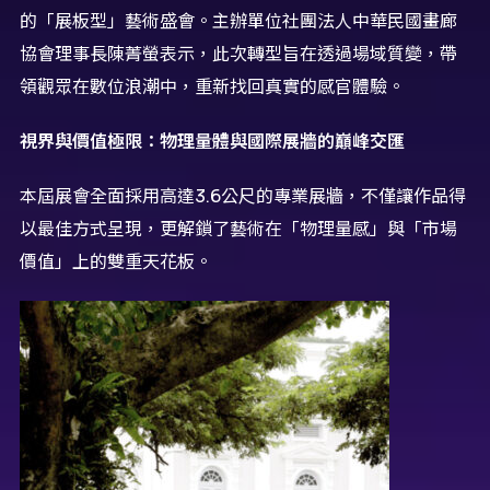
的「展板型」藝術盛會。主辦單位社團法人中華民國畫廊
協會理事長陳菁螢表示，此次轉型旨在透過場域質變，帶
領觀眾在數位浪潮中，重新找回真實的感官體驗。
視界與價值極限：物理量體與國際展牆的巔峰交匯
本屆展會全面採用高達3.6公尺的專業展牆，不僅讓作品得
以最佳方式呈現，更解鎖了藝術在「物理量感」與「市場
價值」上的雙重天花板。