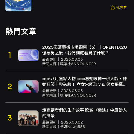
我想看
熱門文章
2025表演藝術市場觀察（3）｜OPENTIX20
億票房之後，我們到底看見了什麼？
最後更新｜
2026.08.06
新聞來源｜
嚷嚷社ANNOUNCER
📣📣八月焦點人物 📣📣看她眼神一秒入戲，聽
她狂笑十秒破戲！ 孝女宋國珍 v.s. 笑女張擎
佳：本是同根生，相約壓車別太急
最後更新｜
2026.08.05
新聞來源｜
嚷嚷社ANNOUNCER
走進講者們的生命故事 欣賞『迷途』中最動人
的風景
最後更新｜
2026.08.02
新聞來源｜
傳媒News586