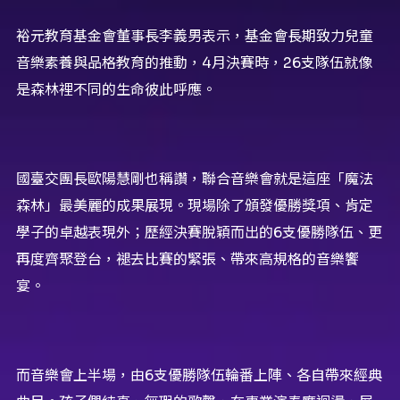
裕元教育基金會董事長李義男表示，基金會長期致力兒童
音樂素養與品格教育的推動，4月決賽時，26支隊伍就像
是森林裡不同的生命彼此呼應。
國臺交團長歐陽慧剛也稱讚，聯合音樂會就是這座「魔法
森林」最美麗的成果展現。現場除了頒發優勝獎項、肯定
學子的卓越表現外；歷經決賽脫穎而出的6支優勝隊伍、更
再度齊聚登台，褪去比賽的緊張、帶來高規格的音樂饗
宴。
而音樂會上半場，由6支優勝隊伍輪番上陣、各自帶來經典