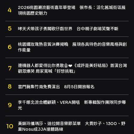
2026桃園潮流藝術嘉年華登場 張市長：活化舊城街區展
現桃園歷史魅力
哮天犬帶孩子勇闖歌仔戲世界 台中親子劇場笑聲不斷
桃園鐵玫瑰熱音賞決賽揭曉 展現各具特色的音樂風格與創
作能量
連機器人都愛得比你勇敢🤖❤️《或許是美好結局》首演台灣
觀眾爆哭 周家寬喊「好想挑戰」
雲門舞集竹南免費演出 8月5日開放報名
李千娜北流合體顧穎、VERA開唱 新專輯製作團隊同步曝
光
黃韻玲攜瑪莎、迪拉開音樂節菜單 大貫妙子、1300、野
巢Nosu成JJA搶聽路線