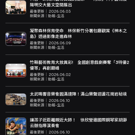
陽明交大藝文空間展出
最後更新｜
2026.06.03
新聞來源｜
勁報-生活
凝聚森林保育使命 林保新竹分署包廳觀賞《神木之
島》透過影像走進森林
最後更新｜
2026.06.09
新聞來源｜
勁報-生活
竹縣藝術教育大放異彩! 全國創意戲劇賽奪「3特優2
優等」再創巔峰
最後更新｜
2026.06.02
新聞來源｜
勁報-生活
太武鳴響音樂會圓滿達陣！滿山樂聲迴盪花崗岩秘境
最後更新｜
2026.06.10
新聞來源｜
勁報-生活
讓孩子近距離親近大師！ 徐欣瑩邀國際鋼琴家胡瀞
云辦指導演奏會
最後更新｜
2026.06.10