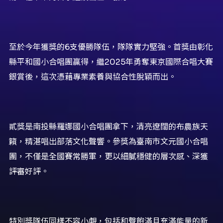
至於今年獲獎的6支優勝隊伍，隊隊實力堅強。首獎由彰化
縣平和國小合唱團贏得，繼2025年勇奪東京國際合唱大賽
銀賞後，這次憑藉專業素養與協合性脫穎而出。
貳獎是南投縣羅娜國小合唱團拿下，清亮遼闊的布農族天
籟，精湛唱出部落文化聲響。參獎為臺南市文元國小合唱
團，不僅是全國賽常勝軍，更以細膩穩健的層次感、深獲
評審好評。
特別獎隊伍同樣不容小覷，包括和聲飽滿且充滿能量的新