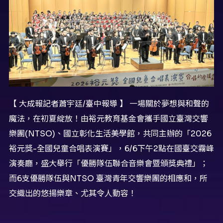
【 大成報記者蕭宇廷/臺中報導 】 一場關於夢想與和聲的
魔法，在初夏綻放！由裕元教育基金會攜手國立臺灣交響
樂團(NTSO)、國立彰化生活美學館，共同主辦的「2026
裕元獎-全國兒童合唱表演賽」，6/6下午2點在國臺交霧峰
演奏廳，盛大舉行「優勝隊伍聯合音樂會暨頒獎典禮」；
而6支優勝隊伍與NTSO 臺灣青年交響樂團的相應和，所
交織出的悠揚樂章、尤其令人動容！