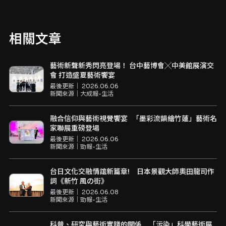
相關文章
藝術新聲新秀閃亮登場！ 台中藝博會╳中美館展演交
會 打造盛夏藝術饗宴
最後更新｜
2026.06.06
新聞來源｜
大成報-生活
融合信仰與藝術視覺饗宴 「墨彩流韻繪竹蓮」藝術名
家聯展重磅登場
最後更新｜
2026.06.06
新聞來源｜
勁報-生活
台日文化交融情誼新篇章! 日本景觀大師奧田龍司作
詞《新竹 風の街》
最後更新｜
2026.06.08
新聞來源｜
勁報-生活
科普、研究與藝術實踐的關係 「污染」科學藝術展