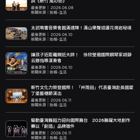
詞《新竹 風の街》
最後更新｜
2026.06.08
新聞來源｜
勁報-生活
太武鳴響音樂會圓滿達陣！滿山樂聲迴盪花崗岩秘境
最後更新｜
2026.06.10
新聞來源｜
勁報-生活
讓孩子近距離親近大師！ 徐欣瑩邀國際鋼琴家胡瀞
云辦指導演奏會
最後更新｜
2026.06.10
新聞來源｜
勁報-生活
新竹文化力榮登國際！ 「艸雨田」代表臺灣赴英國愛
丁堡藝穗節演出
最後更新｜
2026.06.11
新聞來源｜
勁報-生活
驅動臺灣舞蹈力迎向國際舞台 2026舞躍大地創作
賽以「創造」品牌徵件
最後更新｜
2026.06.11
新聞來源｜
勁報-生活