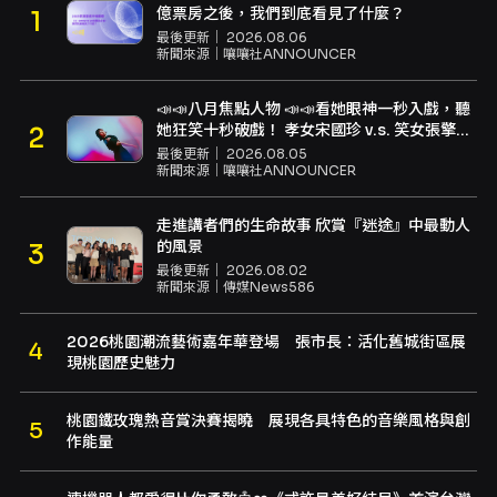
億票房之後，我們到底看見了什麼？
最後更新｜
2026.08.06
新聞來源｜
嚷嚷社ANNOUNCER
📣📣八月焦點人物 📣📣看她眼神一秒入戲，聽
她狂笑十秒破戲！ 孝女宋國珍 v.s. 笑女張擎
佳：本是同根生，相約壓車別太急
最後更新｜
2026.08.05
新聞來源｜
嚷嚷社ANNOUNCER
走進講者們的生命故事 欣賞『迷途』中最動人
的風景
最後更新｜
2026.08.02
新聞來源｜
傳媒News586
2026桃園潮流藝術嘉年華登場 張市長：活化舊城街區展
現桃園歷史魅力
桃園鐵玫瑰熱音賞決賽揭曉 展現各具特色的音樂風格與創
作能量