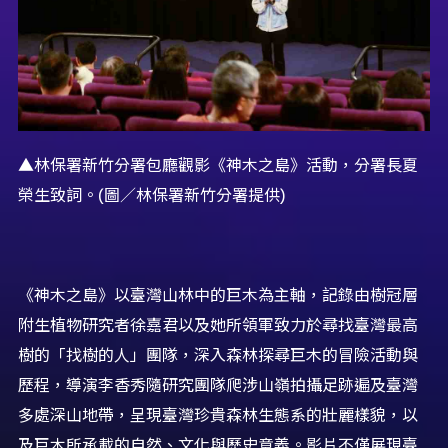
▲林保署新竹分署包廳觀影《神木之島》活動，分署長夏
榮生致詞。(圖／林保署新竹分署提供)
《神木之島》以臺灣山林中的巨木為主軸，記錄由樹冠層
附生植物研究者徐嘉君以及她所領軍致力於尋找臺灣最高
樹的「找樹的人」團隊，深入森林探尋巨木的冒險活動與
歷程，導演李香秀隨研究團隊爬涉山嶺拍攝足跡遍及臺灣
多處深山地帶，呈現臺灣珍貴森林生態系的壯麗樣貌，以
及巨木所承載的自然、文化與歷史意義。影片不僅展現臺