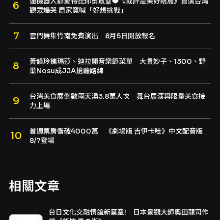
連機器人都愛得比你勇敢🤖❤️《或許是美好結局》首演台灣
觀眾爆哭 周家寬喊「好想挑戰」
雲門舞集竹南免費演出 8月5日開放報名
黃韻玲攜瑪莎、迪拉開音樂節菜單 大貫妙子、1300、野
巢Nosu成JJA搶聽路線
台灣美食展倒數兩天湧3.8萬人次 舞台展演與限量美食接
力上場
首週票房衝破4000萬 《劇場版 吉伊卡哇》中文配音版
8/7登場
相關文章
台日文化交融情誼新篇章! 日本景觀大師奧田龍司作