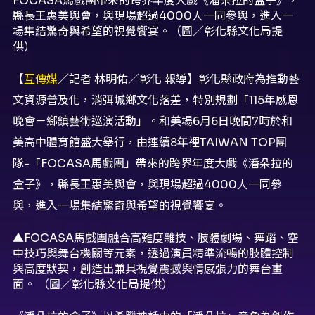
【
互傳媒
／記者 林明佑／彰化 報導】彰化縣政府為推動藝
文資源普及化，消弭城鄉文化落差，特別規劃「115年感恩
晚會－鄉鎮藝術巡演活動」。和美場6月6日晚間7時於和
美高中體育館盛大舉行，由連續8年裡TAIWAN TOP團
隊-「FOCASA馬戲團」帶來的跨界年度大戲《潘朵拉的
盒子》，縣長王惠美與會，與現場超過4000人一同參
與，進入一場集結驚奇與希望的視覺饗宴。
▲FOCASA馬戲團融合高難度雜技、肢體劇場、舞蹈、空
中技巧與舞台機關等元素，透過演員精準流暢的肢體控制
與高度默契，創造出兼具視覺震撼與情感張力的舞台畫
面。 （圖／彰化縣文化局提供）