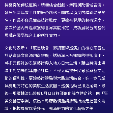
持續突破傳統框架，積極結合戲劇、舞蹈與跨領域表演，
發展出深具敘事性的舞台風格。團隊以頂尖的編創能量聞
名，作品不僅具備高技術難度，更擁有豐厚的藝術深度，
多次於國內外巡演獲得各界高度肯定，成功展現台灣當代
馬戲在國際舞台上的創作實力。
文化局表示，「感恩晚會－鄉鎮藝術巡演」的核心宗旨在
於落實藝文資源均衡推廣，透過深入各鄉鎮的巡迴演出，
將多元優質的表演藝術帶入地方日常生活。藉由將演出場
域由封閉場館延伸至社區，不僅大幅提升民眾參與藝文活
動的便利性，更讓藝術體驗與常民生活結合，進一步形塑
具有地方特色的美感生活氛圍。巡演活動已接近尾聲，最
後一場壓軸演出將於6月13日移師彰化縣立體育館，由「狂
美交響管樂團」演出。縣府熱情邀請鄉親持續走進藝文場
域，把握機會感受多元且充滿魅力的文化藝術之美。