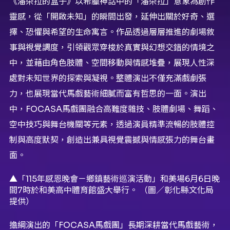
《潘朵拉的盒子》以希臘神話中的「潘朵拉」意象為創作
靈感，從「開啟未知」的瞬間出發，延伸出關於好奇、選
擇、恐懼與希望的生命寓言。作品透過層層推進的劇場敘
事與視覺調度，引領觀眾穿梭於真實與幻想交錯的情境之
中，並藉由角色肢體、空間移動與情感堆疊，展現人性深
處對未知世界的探索與凝視。整體演出不僅充滿戲劇張
力，也展現當代馬戲藝術細膩而富有哲思的一面。演出
中，FOCASA馬戲團融合高難度雜技、肢體劇場、舞蹈、
空中技巧與舞台機關等元素，透過演員精準流暢的肢體控
制與高度默契，創造出兼具視覺震撼與情感張力的舞台畫
面。
▲「115年感恩晚會－鄉鎮藝術巡演活動」和美場6月6日晚
間7時於和美高中體育館盛大舉行。 （圖／彰化縣文化局
提供）
擔綱演出的「FOCASA馬戲團」長期深耕當代馬戲藝術，