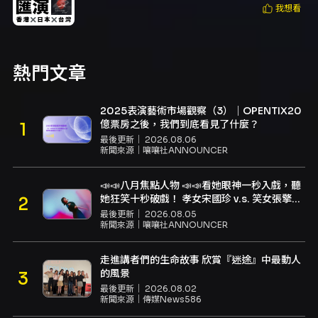
我想看
熱門文章
2025表演藝術市場觀察（3）｜OPENTIX20
億票房之後，我們到底看見了什麼？
最後更新｜
2026.08.06
新聞來源｜
嚷嚷社ANNOUNCER
📣📣八月焦點人物 📣📣看她眼神一秒入戲，聽
她狂笑十秒破戲！ 孝女宋國珍 v.s. 笑女張擎
佳：本是同根生，相約壓車別太急
最後更新｜
2026.08.05
新聞來源｜
嚷嚷社ANNOUNCER
走進講者們的生命故事 欣賞『迷途』中最動人
的風景
最後更新｜
2026.08.02
新聞來源｜
傳媒News586