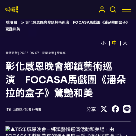
嚷嚷社
嚷嚷報
彰化感恩晚會鄉鎮藝術巡演 FOCASA馬戲團《潘朵拉的盒子》
驚艷和美
小
中
大
最後更新 |
2026.06.07
新聞來源 |
互傳媒
彰化感恩晚會鄉鎮藝術巡
演 FOCASA馬戲團《潘朵
拉的盒子》驚艷和美
分享
作者:
互傳媒／記者 林明佑