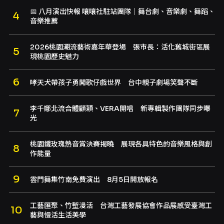
📅 八月演出快報 嚷嚷社駐站團隊｜舞台劇、音樂劇、舞蹈、
音樂推薦
2026桃園潮流藝術嘉年華登場 張市長：活化舊城街區展
現桃園歷史魅力
哮天犬帶孩子勇闖歌仔戲世界 台中親子劇場笑聲不斷
李千娜北流合體顧穎、VERA開唱 新專輯製作團隊同步曝
光
桃園鐵玫瑰熱音賞決賽揭曉 展現各具特色的音樂風格與創
作能量
雲門舞集竹南免費演出 8月5日開放報名
工藝匯聚、竹塹漫活 台灣工藝發展協會作品展感受臺灣工
藝與慢活生活美學