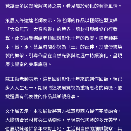
覽讓更多民眾瞭解陶藝之美，看見屬於彰化的藝術風情。
策展人許遠達老師表示，陳老師的作品以極簡造型演繹
「大象無形，大音希聲」的境界，讓材料與線條自行發
聲，此次展覽總結老師回歸彰化十年的改變。陳老師將
木、鐵、水、甚至時間都視為「土」的延伸，打破傳統燒
製的框架，引導作品在自然光影與氣溫中持續演化，呈現
層次豐富的美學底蘊。
陳正勳老師表示，這是回到彰化十年來的創作回顧，現已
步入人生七十，期盼將這次展覽視為重新思考的契機，並
挑選具有代表性的作品與鄉親分享。
文化局表示，本次展覽將東方禪意與西方幾何完美融合，
大膽結合異材質與生活物件，呈現當代陶藝的多元美學，
也展現陳老師多年來對土地、生活與自然的細膩觀察。其