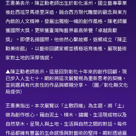
王惠美表示，陳正勳老師出生於彰化溪州，國立藝專畢業
後赴西班牙馬德里深造，融合西方現代雕塑的觀念與東方
內斂的人文精神，發展出獨樹一幟的創作風格。陳老師屢
獲國際大獎，更榮獲臺灣陶藝界最高榮譽「卓越貢獻
獎」。即便名揚國際，他依然心繫故鄉，返鄉成立「陳正
勳美術館」，以藝術回饋家鄉並積極培育後進，展現藝術
家對土地的深厚情感。
▲陳正勳老師表示，這是回到彰化十年來的創作回顧，現
已步入人生七十，期盼將這次展覽視為重新思考的契機，
並挑選具有代表性的作品與鄉親分享。 （圖／彰化縣文化
局提供）
王惠美指出，本次展覽以「土散四維」為主題，將「土」
做為創作核心，藉由泥土、樟木、鏽鐵、生活現成物以及
自然草木，呈現人與土地、生活與自然之間的對話。每件
作品都擁有豐富的生命感悟與對藝術的堅持，期盼透過展