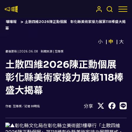
嚷嚷社
嚷嚷報
土散四維2026陳正勳個展 彰化縣美術家接力展第118棒盛大揭
幕
小
中
大
最後更新 |
2026.06.08
新聞來源 |
互傳媒
土散四維2026陳正勳個展
彰化縣美術家接力展第118棒
盛大揭幕
分享
作者:
互傳媒／記者 林明佑