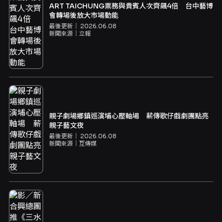
ART TAICHUNG票務與貴賓人次齊飆4倍 台中藝博
會轉場後放大市場動能
最後更新｜
2026.06.08
新聞來源｜
立報
親子劇場鄉鎮巡演埔心壓軸場 薪傳歌仔戲劇團點亮
親子藝文夜
最後更新｜
2026.06.08
新聞來源｜
互傳媒