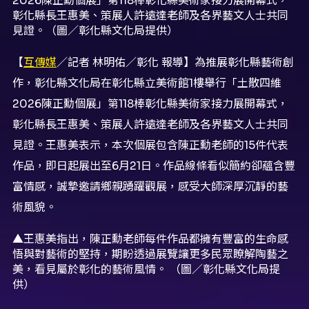
【
互傳媒
／記者 林明佑／彰化 報導】為推展彰化縣藝術創
作，彰化縣文化局在彰化縣立美術館1樓舉行「土散四維
2026陳正勳個展」第118棒彰化縣美術家接力展開幕式，
彰化縣長王惠美、策展人許遠達老師及各界藝文人士共同
見證。王惠美表示，本次個展包含陳正勳老師的15件代表
作品，即日起展出至6月21日。作品線條看似簡約卻蘊含豐
富情感，誠摯邀請鄉親踴躍觀展，感受大師深厚沉靜的藝
術風貌。
▲王惠美指出，陳正勳老師每件作品都擁有豐富的生命感
悟與對藝術的堅持，期盼透過展覽讓更多民眾瞭解陶藝之
美，看見屬於彰化的藝術風情。 （圖／彰化縣文化局提
供）