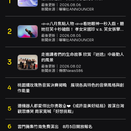
最後更新｜
2026.08.06
新聞來源｜
嚷嚷社ANNOUNCER
📣📣八月焦點人物 📣📣看她眼神一秒入戲，聽
她狂笑十秒破戲！ 孝女宋國珍 v.s. 笑女張擎
佳：本是同根生，相約壓車別太急
最後更新｜
2026.08.05
新聞來源｜
嚷嚷社ANNOUNCER
走進講者們的生命故事 欣賞『迷途』中最動人
的風景
最後更新｜
2026.08.02
新聞來源｜
傳媒News586
桃園鐵玫瑰熱音賞決賽揭曉 展現各具特色的音樂風格與創
作能量
連機器人都愛得比你勇敢🤖❤️《或許是美好結局》首演台灣
觀眾爆哭 周家寬喊「好想挑戰」
雲門舞集竹南免費演出 8月5日開放報名