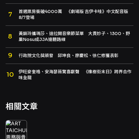
首週票房衝破4000萬 《劇場版 吉伊卡哇》中文配音版
8/7登場
黃韻玲攜瑪莎、迪拉開音樂節菜單 大貫妙子、1300、野
巢Nosu成JJA搶聽路線
行政院文化獎頒發 邱坤良、廖慶松、徐仁修獲表彰
伊旺麥奎格、安海瑟薇驚喜獻聲 《橡樹街末日》跨界合作
味全龍
相關文章