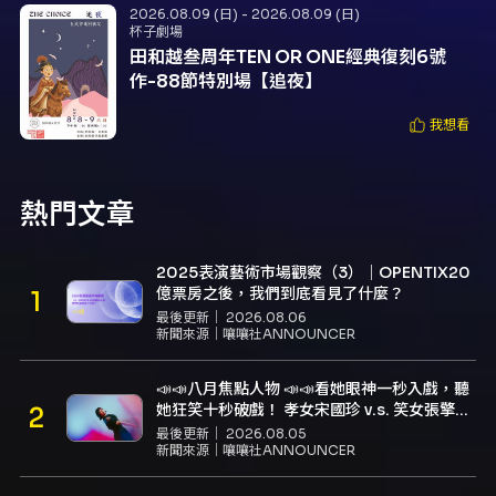
2026.08.09 (日) - 2026.08.09 (日)
杯子劇場
田和越叁周年TEN OR ONE經典復刻6號
作-88節特別場【追夜】
我想看
熱門文章
2025表演藝術市場觀察（3）｜OPENTIX20
億票房之後，我們到底看見了什麼？
最後更新｜
2026.08.06
新聞來源｜
嚷嚷社ANNOUNCER
📣📣八月焦點人物 📣📣看她眼神一秒入戲，聽
她狂笑十秒破戲！ 孝女宋國珍 v.s. 笑女張擎
佳：本是同根生，相約壓車別太急
最後更新｜
2026.08.05
新聞來源｜
嚷嚷社ANNOUNCER