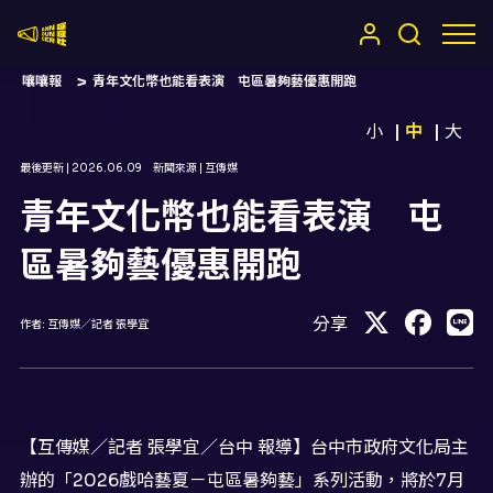
嚷嚷社
嚷嚷報
青年文化幣也能看表演 屯區暑夠藝優惠開跑
小
中
大
最後更新 |
2026.06.09
新聞來源 |
互傳媒
青年文化幣也能看表演 屯
區暑夠藝優惠開跑
分享
作者:
互傳媒／記者 張學宜
【互傳媒／記者 張學宜／台中 報導】台中市政府文化局主
辦的「2026戲哈藝夏－屯區暑夠藝」系列活動，將於7月