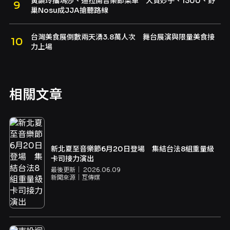
黃韻玲攜瑪莎、迪拉開音樂節菜單 大貫妙子、1300、野
巢Nosu成JJA搶聽路線
台灣美食展倒數兩天湧3.8萬人次 舞台展演與限量美食接
力上場
相關文章
新北夏至音樂節6月20日登場 集結台法8組重量級
卡司接力演出
最後更新｜
2026.06.09
新聞來源｜
互傳媒