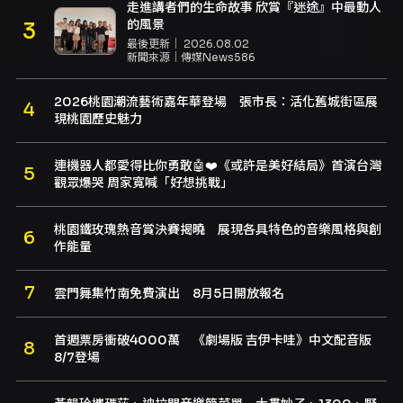
走進講者們的生命故事 欣賞『迷途』中最動人
的風景
最後更新｜
2026.08.02
新聞來源｜
傳媒News586
2026桃園潮流藝術嘉年華登場 張市長：活化舊城街區展
現桃園歷史魅力
連機器人都愛得比你勇敢🤖❤️《或許是美好結局》首演台灣
觀眾爆哭 周家寬喊「好想挑戰」
桃園鐵玫瑰熱音賞決賽揭曉 展現各具特色的音樂風格與創
作能量
雲門舞集竹南免費演出 8月5日開放報名
首週票房衝破4000萬 《劇場版 吉伊卡哇》中文配音版
8/7登場