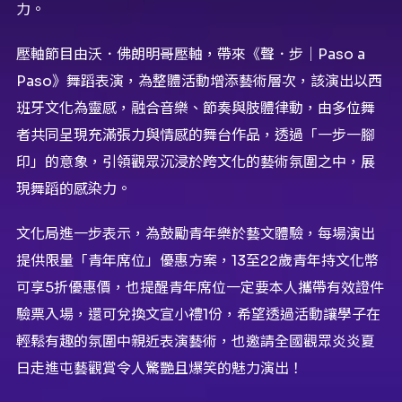
力。
壓軸節目由沃．佛朗明哥壓軸，帶來《聲．步｜Paso a
Paso》舞蹈表演，為整體活動增添藝術層次，該演出以西
班牙文化為靈感，融合音樂、節奏與肢體律動，由多位舞
者共同呈現充滿張力與情感的舞台作品，透過「一步一腳
印」的意象，引領觀眾沉浸於跨文化的藝術氛圍之中，展
現舞蹈的感染力。
文化局進一步表示，為鼓勵青年樂於藝文體驗，每場演出
提供限量「青年席位」優惠方案，13至22歲青年持文化幣
可享5折優惠價，也提醒青年席位一定要本人攜帶有效證件
驗票入場，還可兌換文宣小禮1份，希望透過活動讓學子在
輕鬆有趣的氛圍中親近表演藝術，也邀請全國觀眾炎炎夏
日走進屯藝觀賞令人驚艷且爆笑的魅力演出！