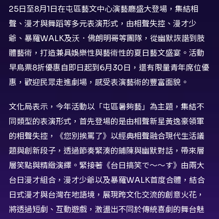
25日至8月1日在屯區藝文中心演藝廳盛大登場，集結相
聲、漫才與舞蹈等多元表演形式，由相聲失控、漫才少
爺、暴羅WALK及沃．佛朗明哥等團隊，從幽默詼諧到肢
體藝術，打造兼具娛樂性與藝術性的夏日藝文盛宴。活動
早鳥票8折優惠自即日起到6月30日，還有限量青年席位優
惠，歡迎民眾走進劇場，感受表演藝術的豐富面貌。
文化局表示，今年活動以「屯區暑夠藝」為主題，集結不
同類型的表演形式，首先登場的是由相聲新星黃逸豪領軍
的相聲失控，《您別挨罵了》以經典相聲融合現代生活議
題與創新段子，透過節奏緊湊的鋪陳與幽默對話，帶來層
層笑點與精緻演繹。緊接著《台日搞笑で～～す》由兩大
台日漫才組合，漫才少爺以及暴羅WALK首度合體，結合
日式漫才與台灣在地語境，展現跨文化交流的創意火花，
將透過短劇、互動遊戲，激盪出不同於傳統喜劇的舞台魅