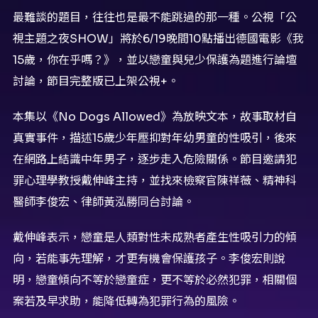
最難談的題目，往往也是最不能跳過的那一種。公視「公
視主題之夜SHOW」將於6/19晚間10點播出德國電影《我
15歲，你在乎嗎？》，並以戀童與兒少保護為題進行論壇
討論，節目完整版已上架公視+。
本集以《No Dogs Allowed》為放映文本，故事取材自
真實事件，描述15歲少年壓抑對年幼男童的性吸引，後來
在網路上結識中年男子，逐步走入危險關係。節目邀請犯
罪心理學教授戴伸峰主持，並找來檢察官陳祥薇、精神科
醫師李俊宏、律師黃泓勝同台討論。
戴伸峰表示，戀童是人類對性未成熟者產生性吸引力的傾
向，若能事先理解，才更有機會保護孩子。李俊宏則說
明，戀童傾向不等於戀童症，更不等於必然犯罪，相關個
案若及早求助，能降低轉為犯罪行為的風險。