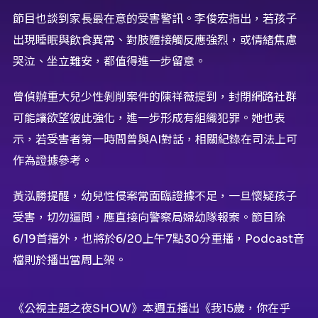
節目也談到家長最在意的受害警訊。李俊宏指出，若孩子
出現睡眠與飲食異常、對肢體接觸反應強烈，或情緒焦慮
哭泣、坐立難安，都值得進一步留意。
曾偵辦重大兒少性剝削案件的陳祥薇提到，封閉網路社群
可能讓欲望彼此強化，進一步形成有組織犯罪。她也表
示，若受害者第一時間曾與AI對話，相關紀錄在司法上可
作為證據參考。
黃泓勝提醒，幼兒性侵案常面臨證據不足，一旦懷疑孩子
受害，切勿逼問，應直接向警察局婦幼隊報案。節目除
6/19首播外，也將於6/20上午7點30分重播，Podcast音
檔則於播出當周上架。
《公視主題之夜SHOW》本週五播出《我15歲，你在乎