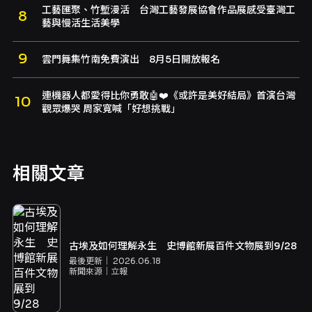
工藝匯聚、竹塹漫活 台灣工藝發展協會作品展感受臺灣工
藝與慢活生活美學
雲門舞集竹南免費演出 8月5日開放報名
連機器人都愛得比你勇敢🤖❤️《或許是美好結局》首演台灣
觀眾爆哭 周家寬喊「好想挑戰」
相關文章
古埃及如何理解永生 史博館新展百件文物展到9/28
最後更新｜
2026.06.18
新聞來源｜
立報