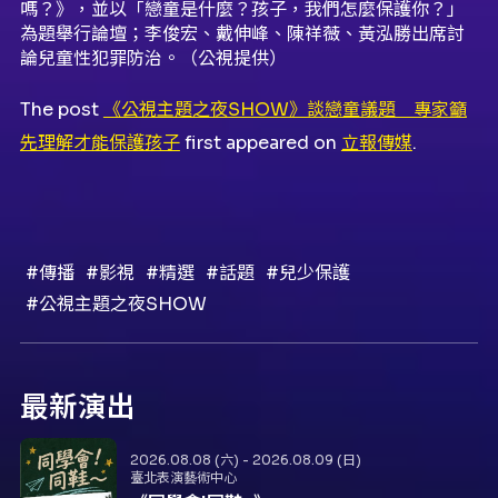
嗎？》，並以「戀童是什麼？孩子，我們怎麼保護你？」
為題舉行論壇；李俊宏、戴伸峰、陳祥薇、黃泓勝出席討
論兒童性犯罪防治。（公視提供）
The post
《公視主題之夜SHOW》談戀童議題 專家籲
先理解才能保護孩子
first appeared on
立報傳媒
.
#傳播
#影視
#精選
#話題
#兒少保護
#公視主題之夜SHOW
最新演出
2026.08.08 (六) - 2026.08.09 (日)
臺北表演藝術中心