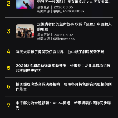
她狂笑十秒破戲！ 孝女宋國珍 v.s. 笑女張擎
佳：本是同根生，相約壓車別太急
最後更新｜
2026.08.05
新聞來源｜
嚷嚷社ANNOUNCER
走進講者們的生命故事 欣賞『迷途』中最動人
的風景
最後更新｜
2026.08.02
新聞來源｜
傳媒News586
哮天犬帶孩子勇闖歌仔戲世界 台中親子劇場笑聲不斷
2026桃園潮流藝術嘉年華登場 張市長：活化舊城街區展
現桃園歷史魅力
桃園鐵玫瑰熱音賞決賽揭曉 展現各具特色的音樂風格與創
作能量
李千娜北流合體顧穎、VERA開唱 新專輯製作團隊同步曝
光