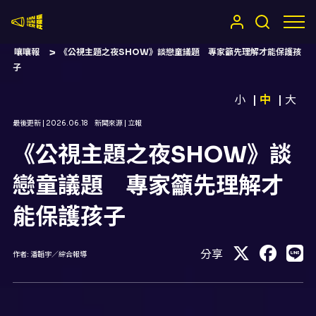
嚷嚷社
嚷嚷報
《公視主題之夜SHOW》談戀童議題 專家籲先理解才能保護孩
子
小
中
大
最後更新 |
2026.06.18
新聞來源 |
立報
《公視主題之夜SHOW》談
戀童議題 專家籲先理解才
能保護孩子
分享
作者:
潘韜宇／綜合報導