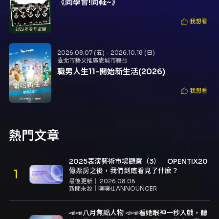
《同學會!同鞋~》
我想看
2026.08.07 (五) - 2026.10.18 (日)
臺北市藝文推廣處城市舞台
職男人生11-開始新生活(2026)
我想看
熱門文章
2025表演藝術市場觀察（3）｜OPENTIX20
億票房之後，我們到底看見了什麼？
最後更新｜
2026.08.06
新聞來源｜
嚷嚷社ANNOUNCER
📣📣八月焦點人物 📣📣看她眼神一秒入戲，聽