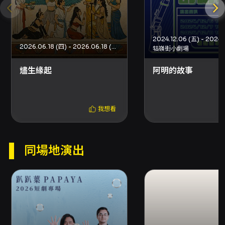
集中於人物間的互動與話語的張力。演職人員名
單顯示製作包含多面向的專業協作：舞台設計、
燈光、服化、音樂設計與聲音演出等，皆為呈現
細緻情感層次提供支持。 對於觀眾的價值，這部
2024.12.06 (五) - 2024.
戲提供一個反思與對話的公共場域：無論你是子
2026.06.18 (四) - 2026.06.18 (四)
牯嶺街小劇場
女、父母，或是曾經在家庭中承受誤解與不被理
解的人，都能在劇中找到共鳴或被喚醒的情緒記
燼生緣起
阿明的故事
憶。作品鼓勵在場的人放下匆忙的日常節奏，透
過觀劇的形式停下、傾聽、並嘗試與自身經驗對
話。劇場作為一種集體經驗，讓原本私人化的情
我想看
感被放置於公共視野，進而產生思考、同理與行
動的可能。 本檔演出在臺北藝穗節的場次皆同步
錄影，並於最後一場安排特別彩蛋，提供不同的
觀演體驗。購票與入場資訊、取票與退換票規則
同場地演出
請依官方售票與主辦單位公告為準。整體而言，
《母親,我想對妳說》是一齣以真實性情感為出
發，透過生活片段串連起母子情感深層結構的劇
場作品，適合希望透過藝術經驗探討家庭倫理、
情感交流與代際理解的觀眾前來觀看。
注意事項