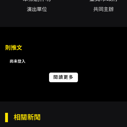
執行王采鑫、音樂設計蕭鎧霆、平面設計曹庭
演出單位
共同主辦
語、舞台監督李品萱、音響工程蕭千翔、舞台技
術指導許智詠、執行製作暨行政統籌林奇瑩、行
銷公關暨社群美編溫靖萱、票務宣傳王婷嫻、平
面馮曉珺(阿蓮)、劇照拍攝暨攝影馮曉珺(阿蓮)
則推文
內容簡介
《母親,我想對妳說》是聚集創作坊為2026 臺北
尚未登入
藝穗節製作的第二號作品，以最日常的家庭片段
作為敘事核心，呈現母子之間那些未曾說出口、
卻深植人心的情感。戲劇從一位在失去伴侶後，
閱讀更多
獨自撐起家庭的母親出發，細膩描繪她不善於以
言語修飾情感、以叮嚀與責備表達關愛的方式；
同時透過孩子的視角，呈現成長過程中因誤解而
拉開的距離，以及一次次靠近與疏離之間的微妙
轉折。作品以生活化的片段與對話，讓觀眾能在
熟悉的日常場景中重新反思言語與關係的重量。
相關新聞
本製作重視情感的真實與場景的貼近感，選擇以
短章節式的生活片段串連劇情，讓觀眾在連續的