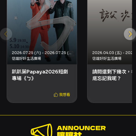
場次與入場 - 領票時間：演出前40分鐘開放領
票。 - 開放入場：演出前20分鐘開始入場。 - 演
出全長：約70分鐘，無中場休息。 - 演出語言：
國語、台語。 - 本節目建議12歲以上觀眾觀賞；
一人一票，憑票入場。 觀賞注意事項 - 演出期間
請將手機及電子設備調整為靜音，並請勿錄音、
錄影、直播或拍照。 - 本演出部分內容涉及家庭
關係、親子衝突及生命議題，家長請斟酌未成年
2026.07.25 (六) - 2026.07.25 (六)
信誼好好生活廣場
信誼好好生活廣場
觀眾觀賞。 - 三場演出皆同步錄影；最終場將安
排特別彩蛋內容。 票務、退換與取票 - 售票通
趴趴葉Papaya2026短劇
請問還剩下幾次，老
路：網路購票（信用卡、Apple Pay、Google
專場《ㄅ》
底忘記我呢？
Pay、ATM轉帳）、分銷點購買、超商（7-
ELEVEN ibon、全家FamiPort、萊爾富Life-
ET）。超商購票僅提供電腦自動選位，每筆訂單
我想看
最多可購8張票。 - 退票期限：最遲須於演出日
10日前（不含演出日）辦理，逾期無法受理。 -
退票手續費：每張票面售價收取10%手續費；換
票視同退票，需退票後重新購買。 - 退票申請：
依購票方式選擇OPENTIX線上退訂或臨櫃／郵
寄退票程序，實際流程請依OPENTIX公告為