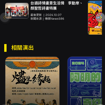
時刻裡捕捉人物內心的細微變化。劇場語言以國
台語詩情畫意生活情 李勤岸、
語與台語交織，忠實呈現家庭內部多層次的情緒
顏聖哲詩畫特展
質地與文化語境，觀眾能從對話、叮嚀、沉默以
最後更新
2024.10.07
及看似強硬的關懷中，慢慢拼湊出人物的內在動
新聞來源
傳媒News586
機與畢生經驗。全劇無中場，演出約70分鐘，強
化敘事的緊湊性與情感的連貫，適合願意以心感
受家庭情感脈絡的觀眾。 演出不僅聚焦母子間的
情感修復，也呈現日常生活如何成為理解與被理
解的場域。透過具象化的生活片段（如叮嚀、家
相關演出
務互動、指責與沉默），觀眾得以見證那些平時
被忽略的深層依附與擔心；劇作試圖引導觀眾在
尷尬或緊繃的對話之後，去體會語言之外的情感
訊號，並鼓勵在場的每一位觀眾思考自己在家人
的關係網絡中，尚未說出口或尚待修補的那一句
話。 聚集創作坊以跨領域、生活化的創作理念聞
名，這次作品延續團隊以「立方體」比喻多面向
創作的方法，藉由簡潔的舞台設計、聲音與燈光
的細緻配合，讓生活場景在劇場中既真實又具有
詩性。從聲音設計到燈光執行，團隊旨在以最低
的外在裝飾呈現最飽滿的內在情緒，讓觀眾能更