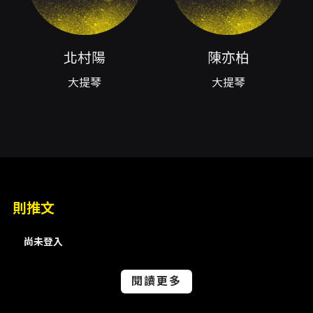
涵蓋世界首演、改編與不同文化語彙，形成一個
既多元又有內在關聯的音樂節目結構。 從聲音形
態來看，大提琴以其寬厚、低頻而具有穿透力的
共鳴，能在國樂諸多吹、拉、彈、打的聲色中占
北村陽
陳亦柏
有一席之地：它既能作為旋律的擔當，呈現連續
大提琴
大提琴
的歌唱線條，也能在低頻區域構築和聲基礎或製
造穿透性的對比。當大提琴與笛簫、二胡或嗩吶
等富含穿透性和局部泛音的民族樂器共同演奏
時，聽覺上會呈現線條與顆粒感並存的複合質
地；編曲與配器的安排在此扮演關鍵角色，如何
平衡聲音密度、讓獨奏能夠凸顯，同時保留國樂
團豐富的色彩，是本類跨界演出常見的挑戰與魅
力所在。 演出陣容的另一個吸引力在於匯集四位
則推文
來自不同國度的專業大提琴家。他們各自的詮釋
風格、音色選擇與節奏處理，將為同一曲目帶來
多重詮釋角度，使觀眾有機會在同一場演出中比
尚未登入
較、品味不同演奏家對作品的理解與表達。與臺
北市立國樂團這樣具有傳統與現代詮釋彈性的團
閱讀更多
隊合作，也讓表演具有更高的即興對話感與現場
回應性，對於追求聲響新鮮感與文化互涉的聽