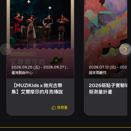
買：可使用現金或信用卡。 - 超商購買（現
金）：7-ELEVEN ibon、全家 FamiPort、萊爾
富 Life-ET。超商僅提供電腦自動選位，每筆訂
單至多可訂購 8 張票券。若節目含下列方案，無
法於超商購買：輪椅席及輪椅陪同席、優惠套票
及有購買張數/次數限制的折扣方案、須一次購買
超過 8 張的折扣方案。 取票方式 - 取票方式請依
結帳頁面顯示之選項，取票方式僅能擇一，如需
不同取票方式請分次購買。 - 分銷點取票（請依
分銷頁面資訊）。 - 超商取票：7-ELEVEN
2026.09.25 (五) - 2026.09.27 (日)
2026.07.12 (日) - 2026.
ibon、全家 FamiPort、萊爾富 Life-ET（每張
臺灣戲曲中心
國家兩廳院
票券需於超商支付新台幣 10 元手續費，每筆訂單
至多可領取 8 張票券）。 - 國內郵寄：另收新台
【MUZIKids x 微光古樂
2026新點子實驗場
幣 50 元郵資。 - 電子票：部分場館與主辦單位
集】艾爾摩莎的月亮傳說
新測量計畫
提供電子票，請依該場次提供之選項為準。 - 為
維護觀賞權益，敬請提早完成取票。 退換票與注
我想看
意事項 - 退票期限：最遲須在演出日 2 日前（不
含演出日）辦理，逾期無法受理。例如：演出日
為 6/29，最後退票期限為 6/27。 - 退票手續
費：每張退票收取票面售價 10% 手續費。換票視