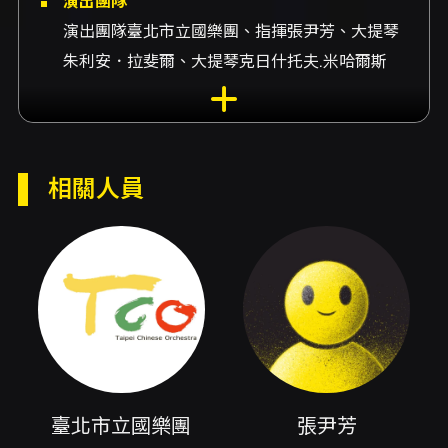
演出團隊
演出團隊臺北市立國樂團、指揮張尹芳、大提琴
朱利安．拉斐爾、大提琴克日什托夫.米哈爾斯
基、大提琴北村陽、大提琴陳亦柏
內容簡介
東西交響—大提琴名家 & TCO（Colours of
相關人員
the East — Resonances of the West Cello-
stars & TCO）是一場以大提琴為中心、跨越文
化與音色界線的音樂盛會。本場演出由指揮張尹
芳領軍，邀請來自四個不同國度的大提琴名家與
臺北市立國樂團共同演出，節目橫跨委託世界首
演、當代改編與為大提琴量身創作的協奏作品，
呈現當代國樂與西方弦樂獨奏之間的多重對話與
聲響融合。節目以「跨文化的聲音對話」為核
心，透過不同作曲語彙與編制形態，探索大提琴
在與中國傳統樂器合奏時所產生的新音色、節奏
變化與詮釋可能性。 本場演出值得關注的首要亮
臺北市立國樂團
張尹芳
點之一，是法比安·穆勒（Fabian Müller）受委