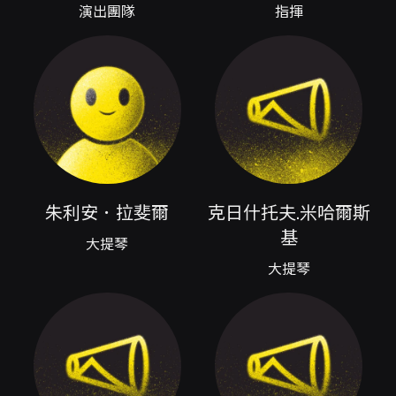
託之新作《玉山》的世界首演。世界首演作品往
演出團隊
指揮
往代表作曲者與演出團隊之間的密集合作，也可
能在音樂語彙上呈現專為當代演奏條件與演出場
域設計的創新想像；對聽眾而言，世界首演提供
了直接見證新作品誕生、理解當代作曲思路與文
化意象如何被音樂化的重要機會。此外，同一作
曲者的作品經江賜良移植為國樂團編制的《臺灣
狂想曲》第一號及第三號，展示既有作品經過編
制轉換後，如何重新在不同聲響世界中獲得新生
命與語感，亦反映了本場節目在曲目安排上的呼
應性與延展性。 節目同時包括薩拉沙泰（Pablo
朱利安．拉斐爾
克日什托夫.米哈爾斯
de Sarasate）名曲《流浪者之歌》
（Zigeunerweisen），由瞿春泉配器為大提琴
基
大提琴
與國樂團呈現。原屬西方小提琴／大提琴之展示
大提琴
性曲目，經由國樂團的介入，不僅使原來的炫技
與情感張力與傳統中國樂器的色彩互相映照，也
創造出既熟悉又新穎的聽感對比。鍾耀光的《蒙
古幻想曲》與王乙聿的《聿想世界》大提琴協奏
曲，則分別在民族色彩與當代協奏寫作之間展現
不同的敘事路徑，為大提琴提供了在國樂團伴奏
下極具戲劇性與音色延展的獨奏空間。整體曲目