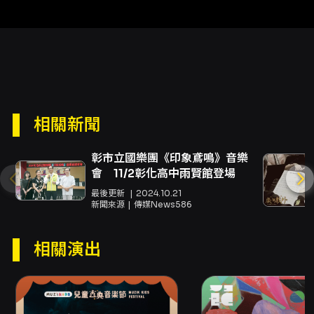
眾，這類節目能提供極具啟發性的聆聽經驗。 觀
眾在此類跨界音樂會中能獲得的觀演價值包括：
直接體驗世界首演作品的誕生與初次呈現、感受
古典大提琴技藝如何與國樂器合奏形成新的聲響
語言、以及觀察多位國際演奏家在同一平台上以
不同詮釋策略回應相同樂曲的音樂對話。對於關
注當代音樂、編制創新與文化互動的聽眾而言，
本場演出不僅是一場演奏會，更是一段看見當代
相關新聞
音樂如何在全球化脈絡中與地方聲音相互塑造、
共創新語彙的實驗與觀察。 總結來說，東西交響
彰市立國樂團《印象鳶鳴》音樂
—大提琴名家 & TCO 將西方大提琴獨奏的個人
會 11/2彰化高中雨賢館登場
化表達與中國傳統樂團的集體音色相遇，透過世
界首演、改編作品與協奏曲型態，呈現跨文化的
最後更新
2024.10.21
聲音對話，適合愛好古典、當代音樂與聲響實驗
新聞來源
傳媒News586
的聽眾前來觀賞與體驗。
相關演出
注意事項
購票與取票 - 購票方式：網路購買（信用卡、
Apple Pay、Google Pay、ATM 轉帳），購票
請先加入會員。若折扣方案設有「需使用文化幣
折抵」限制，該折扣僅限網路購買。 - 分銷點購