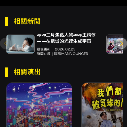
時長約為40分鐘，原始資料註明無字幕（中文語
言），且建議觀賞年齡為6歲以上，意味著本場演
出在內容與呈現形式上同時向兒童與家庭觀眾開
放，也適合引導學齡前後的孩子以感官、情緒與
相關新聞
想像力參與。作品的語言與意象簡練、富象徵
性，適合以視覺與聽覺的直覺經驗為主，而非依
📣📣二月焦點人物📣📣王靖惇
賴複雜的語彙或長篇說明，因此親子共賞時能促
——在遺墟的光裡生成宇宙
進父母與孩子之間的對話：孩子會被「小星星」
最後更新
2026.02.25
的視覺與節奏吸引，成人則可能在留白與反覆意
新聞來源
嚷嚷社ANNOUNCER
象中反思生活中的方向與價值。 從觀演價值來
看，本作具備數項吸引力。首先，其童謠化的語
言與簡潔的意象有助於建立跨齡共鳴，讓不同年
相關演出
齡的觀眾皆能找到情感入口；其次，節目的短時
長（約40分鐘）與開放式敘事適合做為親子初次
劇場經驗或戲劇教育的引介，既不會讓孩子在時
間上感到負擔，也能在演後留出討論空間；第
三，作品的詩性與留白提供了高度的詮釋彈性，
適用於美學或情感教育的延伸活動，例如親子共
讀、創意繪畫或戲劇工作坊的後設活動。若將此
演出納入學校或社區的文化體驗，也能作為引導
兒童探討自然、星空與生命循環等主題的起點。