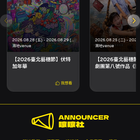
注意到本節目來自「2026臺北藝穗節」場次標
註，代表它是在藝穗節這類較具實驗性與小型場
域特質的展演環境中呈現：演出空間可能較為親
密，觀眾與表演者之間的距離拉近，互動或感官
參與的可能性增高。對策展或推廣者而言，可強
調本作的家庭友善特性、短時長與詩性文本，作
2026.08.28 (五) - 2026.08.29 (六)
為吸引親子族群、教育機構與初次進戲劇場的觀
濕地venue
濕地venue
眾的宣傳重點。宣傳文案可同時突出作品的視覺
【2026臺北藝穗節】伏特
【2026臺北藝穗節
想像（小星星意象）、情感體驗（好奇與循環的
加年華
劇團第八號作品《我
反思）與適合年齡（建議6歲以上），以協助家長
破氣球的問題》
判斷是否適合孩子觀賞。 總結：在資訊有限的情
況下，《一閃一閃亮晶晶》呈現出一種以詩意影
我想看
像與簡短語句構建的親子友善戲劇片段，適合短
時且沉浸式的觀劇體驗。它以星辰意象引發關於
生命、方向與美好事物追尋的反思，並透過留白
讓觀眾在情感與想像上延展。對於尋求適合兒童
與家庭的劇場入門作品、或想在社區、教育現場
推廣戲劇美學的策展者與教師，這檔節目具備實
用的引介價值。