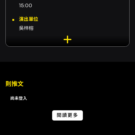
15:00
演出單位
吳梓榕
內容簡介
本節目《一閃一閃亮晶晶》以簡潔且富有詩意的
文本呈現，透過「小星星」的意象引領觀眾進入
一段關於好奇、生命與循環的內在旅程。節目標
題與介紹文字採用童謠式的呼喚與碎片化語句，
營造出既親切又含蓄的敘事調性：掛在天上的小
星星像許多小眼睛，觀察、照亮、亦被凝視；
則推文
「生命阿生命，就該繞著繞著美好的事物走；我
是繞著什麼在轉動?」這類陳述帶出作品對於存在
尚未登入
感與方向性的追問，並以反覆而溫柔的語感暗示
循環與成長的主題。文本最後以「To be
閱讀更多
continued...」結尾，留白處處可見，顯示本作
在敘事上傾向片段、詩性及開放式結局，讓不同
年齡層的觀眾可在想像與詮釋上各自延展。 節目