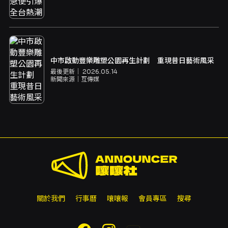
中市啟動豐樂雕塑公園再生計劃 重現昔日藝術風采
最後更新｜
2026.05.14
新聞來源｜
互傳媒
關於我們
行事曆
嚷嚷報
會員專區
搜尋