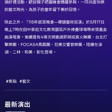
換好禮活動，歡迎親子把握機會踴躍參與，一同共度快樂
的藝文時光，為孩子的童年留下美好回憶。
除此之外，「115年感恩晚會—鄉鎮藝術巡演」於5月17日
晚上7時在田中景崧文化教育園區戶外棒壘球場帶來懷舊金
曲演唱會。後續還有4場次將邀請即將成真火舞團、台北打
擊樂團、FOCASA馬戲團、狂美交響管樂團，陸續在溪
湖、二林、和美、彰化登場。
#焦點
#藝文
最新演出