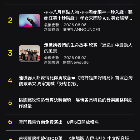
📣📣八月焦點人物 📣📣看她眼神一秒入戲，聽
她狂笑十秒破戲！ 孝女宋國珍 v.s. 笑女張擎
佳：本是同根生，相約壓車別太急
最後更新｜
2026.08.05
新聞來源｜
嚷嚷社ANNOUNCER
走進講者們的生命故事 欣賞『迷途』中最動人
的風景
最後更新｜
2026.08.02
新聞來源｜
傳媒News586
連機器人都愛得比你勇敢🤖❤️《或許是美好結局》首演台灣
觀眾爆哭 周家寬喊「好想挑戰」
桃園鐵玫瑰熱音賞決賽揭曉 展現各具特色的音樂風格與創
作能量
雲門舞集竹南免費演出 8月5日開放報名
首週票房衝破4000萬 《劇場版 吉伊卡哇》中文配音版