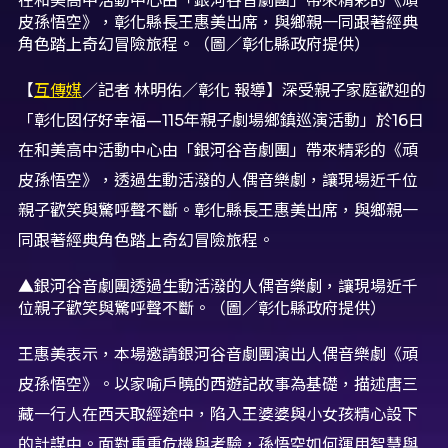
【
互傳媒
／記者 林明佑／彰化 報導】深受親子家庭歡迎的
「彰化囡仔好幸福—115年親子劇場鄉鎮巡演活動」於16日
在和美高中活動中心由「銀河谷音劇團」帶來精彩的《頑
皮孫悟空》，透過生動活潑的人偶音樂劇，讓現場近千位
親子歡笑與驚呼聲不斷。彰化縣長王惠美出席，與鄉親一
同跟著經典角色踏上奇幻冒險旅程。
▲銀河谷音劇團透過生動活潑的人偶音樂劇，讓現場近千
位親子歡笑與驚呼聲不斷。（圖／彰化縣政府提供）
王惠美表示，本場邀請銀河谷音劇團演出人偶音樂劇《頑
皮孫悟空》。以家喻戶曉的西遊記故事為基礎，描述唐三
藏一行人在西天取經途中，陷入王婆婆與小女孩精心設下
的計謀中。面對重重危機與考驗，孫悟空如何運用智慧與