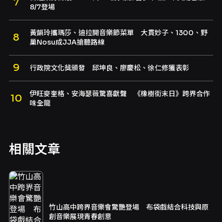
8/7登場
黃韻玲攜瑪莎、迪拉開音樂節菜單 大貫妙子、1300、野
巢Nosu成JJA搶聽路線
行政院文化獎頒發 邱坤良、廖慶松、徐仁修獲表彰
伊旺麥奎格、安海瑟薇驚喜獻聲 《橡樹街末日》跨界合作
味全龍
相關文章
竹山高中跨界音樂會驚艷登場 布袋戲結合科技與原
創音樂展現青春創意