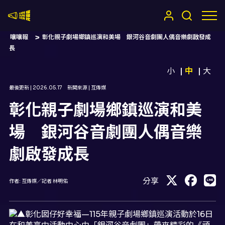
嚷嚷社
嚷嚷報
彰化親子劇場鄉鎮巡演和美場 銀河谷音劇團人偶音樂劇啟發成
長
小
中
大
最後更新 |
2026.05.17
新聞來源 |
互傳媒
彰化親子劇場鄉鎮巡演和美
場 銀河谷音劇團人偶音樂
劇啟發成長
分享
作者:
互傳媒／記者 林明佑