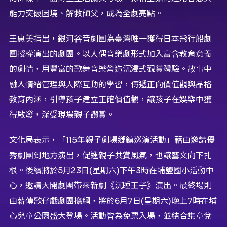
能力突破困境、解救師父，成為全劇亮點。
王惠美指出，銀河谷音劇團為臺灣唯一獲得日本飛行船劇
團授權演出的劇團。以人偶音樂劇形式加入富含教育意義
的劇情，用豐富的歌舞音樂營造沉浸式觀賞體驗。故事中
融入情緒管理與人際互動的學習，傳遞正向價值觀與品格
教育內涵，引導孩子建立正確價值觀，讓孩子在娛樂中獲
得啟發，深受現場親子讚賞。
文化局表示，「115年親子劇場鄉鎮巡演活動」藉由邀請優
秀劇團到地方演出，促進親子共賞風氣，也讓藝文向下扎
根。後續將於5月23日(星期六)下午3時在埔鹽國小活動中
心，邀請大開劇團帶來新劇《沉睡王子》演出。最終場則
由薪傳歌仔戲劇團擔綱，將於6月7日(星期六)晚上7時在埔
心兒童公園盛大登場。活動皆為免票入場，並結合集章兌