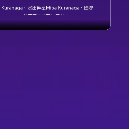
anaga、演出舞星Misa Kuranaga、國際
 Lendorf、荷蘭國家芭蕾舞團首席Maia
i、演出舞星Alice Mariani、德國漢堡芭蕾舞團
席舞星Daniil Simkin、前美國芭蕾舞團Daniil
vid Motta Soares
芭蕾盛會，自2007年起以「無法複製」的節目策劃著
6年的本場演出於國家戲劇院舉行，節目長度約
會提供贊助。節目延續多年Gala的策展傳統：
賞到各舞團首席的經典片段，也提供新觀眾入門
芭蕾舞團、荷蘭國家芭蕾舞團、米蘭史卡拉歌劇
ga、Alban Lendorf、Maia
in與David Motta Soares，代表了當今古典芭蕾與當代
能短而精緻的合演或片段拼貼，呈現不同舞團和
編舞的方式並列，強調每位舞者的個人舞技與表
如經典全本《天鵝湖》《胡桃鉗》等）觀眾，
體語言差異，並感受當代編舞在短篇呈現中對音
戲劇感染力，特別是在大師級舞者詮釋經典片段