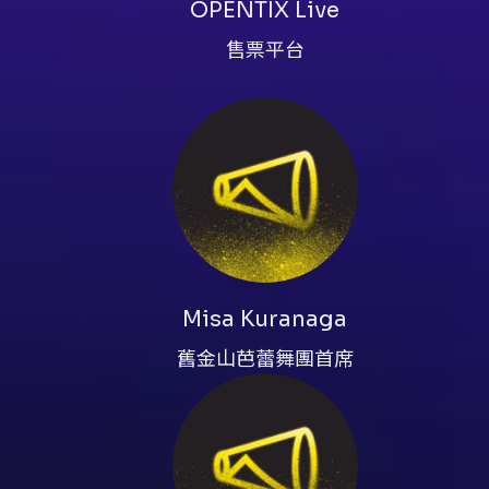
OPENTIX Live
行同步錄影，入場請注意主辦方
演出舞碼；相關變動及退票機制將
售票平台
點或網路購票並依優惠規則辦理。
Misa Kuranaga
舊金山芭蕾舞團首席