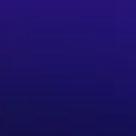
公告並遵守場內錄影相關規範。 - 變更權利：如遇不可抗力因
於本節目頁面公告。 其他提醒 - 超商購票每筆訂單最多可訂
 - 取票、退票、折抵文化幣或點數等細節，請以主辦單位及售票