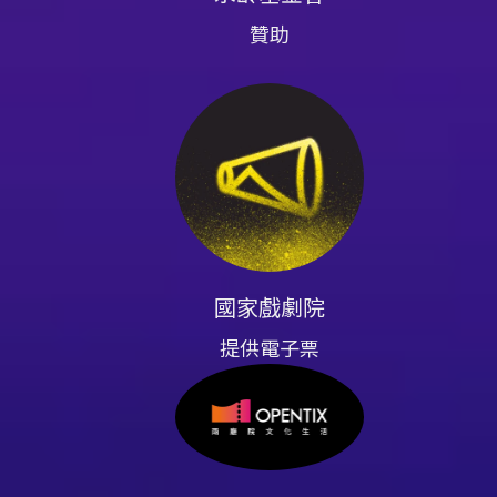
或展示高難度技巧時，現場的能
事相關藝術工作的觀眾，Gal
贊助
可欣賞古典芭蕾之莊重與優雅，
價涵蓋多個票級，票價區間從1,
完成取票與入座。演出同步錄影
將另行公告。總之，對於期望在
是每年舞蹈季節中不可錯過的重
購票與取票 - 網路購票：可使用
注意事項
抵方可適用。 - 分銷點購買：可於指
電腦自動選位，每筆訂單最多訂購
式請依結帳頁面顯示為準，取票方
6/27起恢復原價（以主辦公告
國家戲劇院
享5折，入場時請出示身心障礙手
席、陪同席、有購買張數或次數
提供電子票
注意事項 - 退票期限：最遲須
退票，需先退票後重新購買。 -
現金購票者，請依系統指示上傳
ATM轉帳或現金付款之退票款項
化幣與點數（依規定處理），如折
觀眾觀賞，一人一票，憑票入場。