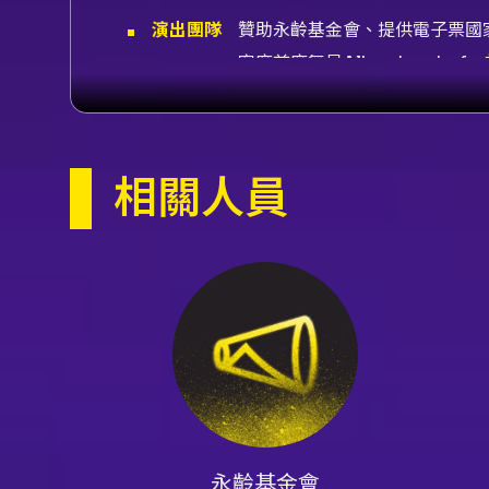
演出團隊
贊助永齡基金會、提供電子票國家戲劇院
客席首席舞星Alban Lendorf
Makhateli、演出舞星Maia 
首席Ida Praetorius、演出舞星
Simkin、柏林芭蕾舞團首席Daniil
相關人員
第十七屆「國際芭蕾舞星在台北」（T
內容簡介
稱，匯集全球知名芭蕾舞團的舞
120分鐘（含中場休息），並於
以多位國際頂尖舞者的短篇經典
芭蕾的良好切入點。 藝術陣容
院芭蕾舞團、德國漢堡芭蕾舞團、柏林
Makhateli、Alice Mariani
編舞語彙交會的多元風貌。觀眾
舞者的美學與舞台風格。 就節
演特質，同時透過節目的整體節
Gala提供的是濃縮的多重經
樂、動作與舞台美學的即時回應
永齡基金會