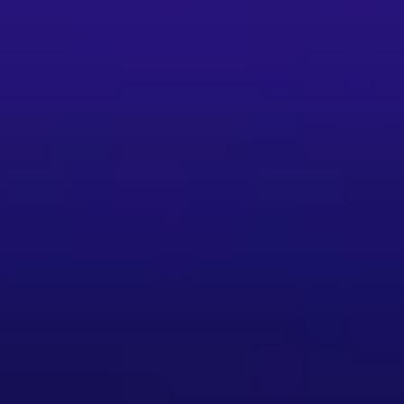
素或其他特殊情況，主辦單位有權變更演出舞星及
購8張票券；如需一次購買超過8張，請改以分銷
平台（OPENTIX）之規定與頁面公告為準。