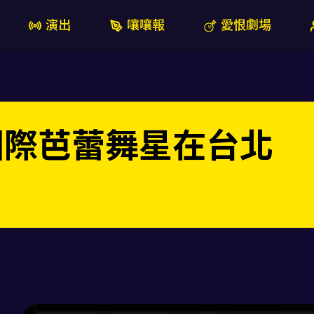
演出
嚷嚷報
愛恨劇場
 國際芭蕾舞星在台北