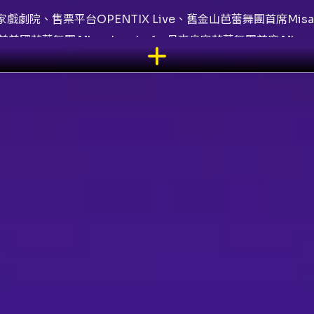
、售票平台OPENTIX Live、舊金山芭蕾舞團首席Misa Kur
、前美國芭蕾舞團Alban Lendorf、丹麥皇家芭蕾舞團首席Alban
Makhateli、義大利米蘭史卡拉歌劇院芭蕾舞團首席Alice Marian
Ida Praetorius、演出舞星Mattia Semperboni、國際客席首
 Simkin、柏林芭蕾舞團首席David Motta Soares、演出舞星Da
he 17th BALLET STAR GALA）是臺灣年度重要的
星，呈現跨越古典與當代、技巧與戲劇性兼具的舞蹈片段。202
演出期間同步錄影。主辦單位為黑潮藝術有限公司，並由永齡基金
與新編舞作拼貼一場視覺與情感兼備的晚會，既能讓資深舞迷欣
為本次演出的最大亮點之一，邀請到的舞者名單包含來自舊金山
芭蕾舞團等舞團的首席或國際客席首席舞星。陣容如Misa Kurana
、Ida Praetorius、Mattia Semperboni、Daniil Simk
可期待看到技巧性高、表演張力強的獨舞與雙人舞片段，以及可
目策展脈絡而言，Gala形式使得各段作品能以節選、片段或特別
奏安排，形成視覺與情緒的循序推進。對於習慣完整敘事芭蕾（
驗——能在短時間內親眼見證不同派系、不同訓練傳統所帶來的身
。 觀演價值方面，首要是近距離觀賞世界級舞者的身體表現與