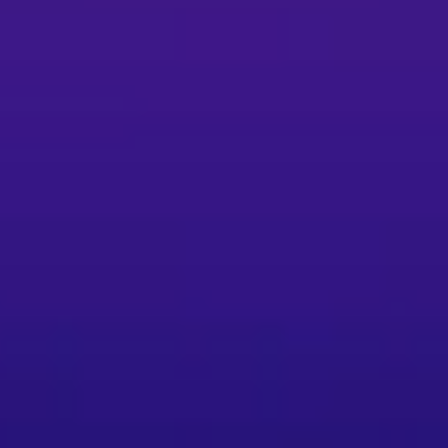
口號的重要原因之一。其次，對於學習舞蹈或從
一般觀眾則提供一次豐富而多元的藝術饗宴，既
入場資訊亦是觀演前須知的重要部分。本場次票
當日將於演出前40分鐘開放入場，建議提早到場
力情況下變更演出舞星或舞碼的權利，如有變動
a提供了高度可看性與收藏價值的現場體驗，亦
前請先加入會員。部分折扣需於網路購票時使用文化幣折
、全家FamiPort、萊爾富Life-ET（僅提供
分單位（含國家戲劇院）提供電子票，實際取票方
鳥限時優惠：於6/26（含）前購票享95折，
。 - 身心障礙優待：身心障礙人士及一名陪同者可
含）以上享9折優惠。 - 部分優惠（如輪椅
路或分銷點購買並依公告限制辦理。 退換票與
用：每張退票酌收票面售價10%手續費；換票視同
PENTIX線上退訂單功能辦理；以ATM轉帳或
郵寄退票以郵戳為憑，並請保留掛號收據。以
幣或點數折抵購票者退票時，系統將優先退還文
出注意事項 - 建議年齡：本節目建議6歲以上
取票與入座。 - 演出同步錄影：演出期間會進