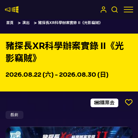
嚷嚷社
首頁
演出
豬探長XR科學辦案實錄 II《光影竊賊》
豬探長XR科學辦案實錄 II《光
影竊賊》
2026.08.22 (六) - 2026.08.30 (日)
購票去
戲劇