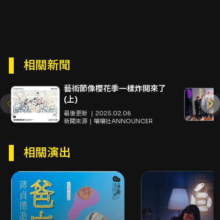
遊戲，由如果兒童劇團主辦、文化部指導與贊
助，結合互動媒體技術打造出一場兼具敘事性與
遊戲性的展演。觀眾在活動中將以小偵探身分進
入「未來藝術特展」的虛實交錯場域，戴上VR裝
置進入由光影與互動藝術構成的展覽空間，親身
體驗並與其他玩家合作蒐集線索、交換情報，最
相關新聞
終以團隊討論與投票方式找出真正的犯人。節目
強調多人大型協作解謎的過程，讓孩童在遊戲化
情境中練習觀察力、資訊整合與溝通協作，同時
藝術節像櫻花季一樣炸開來了
透過藝術展品的沉浸式呈現，引導對光影與互動
(上)
媒體的美感理解與探索。節目內容說明中明確指
最後更新
2025.02.06
出體驗總長約50分鐘，其中VR實際體驗約40分
新聞來源
嚷嚷社ANNOUNCER
鐘，並建議8歲以上的孩童參與，主辦單位也提醒
觀眾評估自身身體狀況，若在觀看過程中出現不
相關演出
適應立即告知現場工作人員。 從觀演價值面分
析，本作品兼具教育性與娛樂性。首先，節目透
過「偵探任務」的遊戲架構把抽象的資訊處理、
邏輯推理和團隊溝通具體化，適合親子共同參
與，能促進孩子的推理能力與語言表達。其次，
XR與VR技術在此不只是視覺特效的堆疊，還被
設計成互動機制的一部分：玩家必須在虛擬展覽