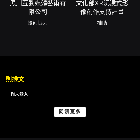
黑川互動媒體藝術有
文化部XR沉浸式影
16:00、2026.08.30 (日) 17:00
限公司
像創作支持計畫
演出單位
技術協力
補助
如果兒童劇團、文化部(Ministry of Culture,
Taiwan)
演出地點
臺北市兒童新樂園-兒童劇場 臺北市士林區承德
路5段55號
則推文
演出團隊
尚未登入
技術協力黑川互動媒體藝術有限公司、補助文化
部XR沉浸式影像創作支持計畫
閱讀更多
內容簡介
《豬探長XR科學辦案實錄 II：光影竊賊》是一檔
以沉浸式XR/VR互動體驗為核心的兒童導向舞台