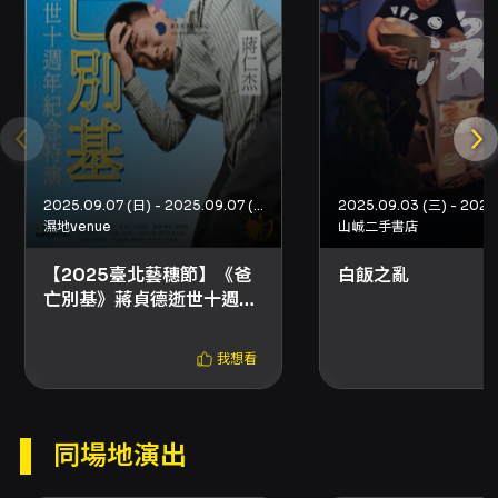
場域中主動搜尋與比對資訊，才能掌握破案線
索，這對於提升專注力與觀察習慣有實際幫助。
再者，節目以「未來展覽」與光影藝術為主題，
讓孩子透過接觸新媒體藝術，培養對當代數位互
動藝術的感知與審美能力。 技術層面上，主辦方
特別標示有黑川互動媒體藝術有限公司提供技術
協力，且本製作獲文化部XR沉浸式影像創作支持
計畫補助，顯示內容在技術資源與製作能量上有
2025.09.07 (日) - 2025.09.07 (日)
制度化的支援，對於想體驗高品質沉浸式互動展
濕地venue
山峸二手書店
演的家庭觀眾來說是一項加分。演出操作上，活
動為多人同步參與的沉浸式場域演出，強調隊伍
【2025臺北藝穗節】《爸
白飯之亂
間合作探索與資訊交換，觀眾不只是被動觀看
亡別基》蔣貞德逝世十週年
者，同時也是劇中推理流程的參與者與決策者，
紀念特演
結尾以團隊投票決定犯人，讓每次演出結果具有
互動性與變動性，提升重複觀賞的趣味性。 安全
我想看
與體驗便利性為本活動的重要考量。由於須長時
間配戴VR頭盔，主辦單位在資訊中反覆提醒觀眾
評估身體狀況並建議適齡參與（建議8歲以上），
同場地演出
同時在注意事項中列出場次開始5分鐘後不再開放
入場且不接受退換票的規定，以維持場域秩序與