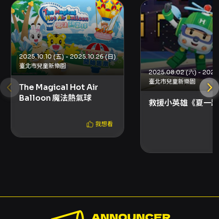
其他參與者之體驗品質。對於有身心障礙之觀
眾，主辦方提供相關優惠（詳見票務折扣），但
入場配套與陪同人員規範亦有明確說明。整體而
言，本製作適合重視互動體驗、喜愛解謎推理與
新媒體藝術呈現的親子觀眾或學齡兒童群體，並
2025.10.10 (五) - 2025.10.26 (日)
提供具體的時間長度與安全建議，觀眾在購票前
臺北市兒童新樂園
可依自身需求判斷是否合適參與。
臺北市兒童新樂園
The Magical Hot Air
注意事項
Balloon 魔法熱氣球
演出與觀演注意事項： - 入場規定：每位觀眾需
救援小英雄《夏一跳
持票入場，一人一票（嬰兒亦同），未購票者不
得進入活動場域。12歲以下孩童需由家長或成年
我想看
親友陪同觀賞。 - 體驗時間：每場次體驗總長約
50分鐘，VR實際體驗約40分鐘。場次開始5分
鐘後不再開放入場，逾時恕不接受退、換票。 -
身體狀況提醒：因需長時間配戴VR眼鏡，請事先
評估自身健康狀況，建議8歲以上兒童參加。若於
體驗期間出現暈眩、噁心或其他不適，請立即向
現場工作人員反映。 購票與取票資訊： - 購票方
式：網路購票（信用卡、Apple Pay、Google