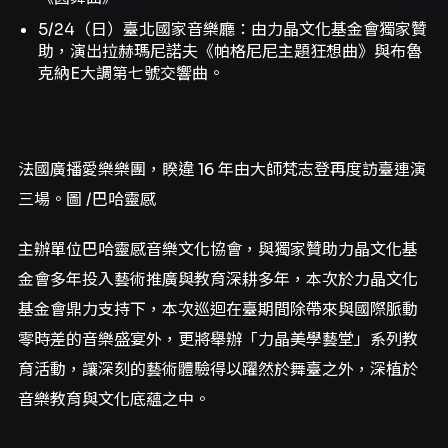
5/24（日）臺北國家音樂廳：由力晶文化基金會獨家贊
助，演出拉赫瑪尼諾夫《帕格尼尼主題狂想曲》與布魯
克納E大調第七號交響曲。
法國廣播愛樂樂團，睽違 16 年由大師梵志登再度訪臺連演
三場。圖 /巴哈靈感
主辦單位巴哈靈感音樂文化協會，與獨家贊助力晶文化基
金會多年投入藝術推廣與教育深耕多年，本次於力晶文化
基金會鼎力支持下，本次巡迴在臺期間除帶來與國際脈動
零時差的音樂盛宴外，更將舉辦「力晶美學藝堂」系列教
育活動，讓深刻的藝術體驗得以躍然於舞臺之外，深植於
音樂教育與文化底蘊之中。