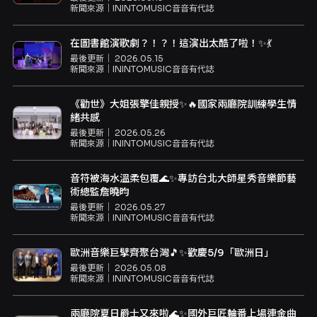
新聞來源｜
ININTOMUSIC音音有代誌
在圖書館演歌劇？！？！這演出太酷了啦！✨💃
最後更新｜
2026.05.15
新聞來源｜
ININTOMUSIC音音有代誌
《勸世》大姐張擎佳親授✨🔥國家兩廳院訓練學生情
緒共感
最後更新｜
2026.05.26
新聞來源｜
ININTOMUSIC音音有代誌
音符被海水溫柔包覆🌊✨專訪台北大師星秀音樂節藝
術總監詹曉昀
最後更新｜
2026.05.27
新聞來源｜
ININTOMUSIC音音有代誌
歐洲音樂巨擘齊聚台灣🎵✨歡慶5/9「歐洲日」
最後更新｜
2026.05.08
新聞來源｜
ININTOMUSIC音音有代誌
兩廳院夏日爵士又來啦🌊✨國外巨匠輪番上場連金曲