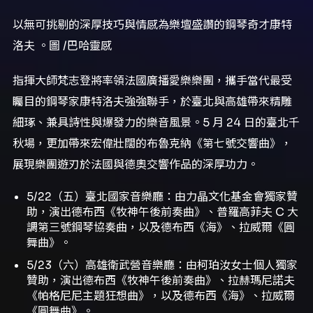
以無可挑剔的深厚技巧與情感為樂壇盛讚的鋼琴奇才康特
洛夫 。圖 /巴哈靈感
指揮大師梵志登將率領法國廣播愛樂樂團，攜手當代最受
矚目的鋼琴家康特洛夫強強聯手，於臺北與高雄帶來精雕
細琢、兼具詩性與爆發力的樂音風景。5 月 24 日的臺北千
秋場，更加帶來宏偉壯闊的布魯克納《第七號交響曲》，
展現樂團遊刃於法國與德奧交響作品的深厚功力。
5/22（五）臺北國家音樂廳：由力晶文化基金會獨家贊
助，演出德布西《牧神午後前奏曲》、普羅高菲夫 C 大
調第三號鋼琴協奏曲，以及德布西《海》、拉威爾《圓
舞曲》。
5/23（六）高雄衛武營音樂廳：由柯珀汝女士個人獨家
贊助，演出德布西《牧神午後前奏曲》、拉赫瑪尼諾夫
《帕格尼尼主題狂想曲》，以及德布西《海》、拉威爾
《圓舞曲》。