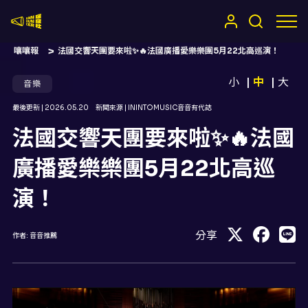
嚷嚷社
嚷嚷報
法國交響天團要來啦✨🔥法國廣播愛樂樂團5月22北高巡演！
小
中
大
音樂
最後更新 |
2026.05.20
新聞來源 |
ININTOMUSIC音音有代誌
法國交響天團要來啦✨🔥法國
廣播愛樂樂團5月22北高巡
演！
分享
作者:
音音推薦