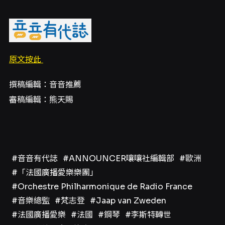
原文按此
撰稿編輯：音音推薦
審稿編輯：熊天賜
#音音有代誌
#ANNOUNCER嚷嚷社編輯部
#歐洲
#「法國廣播愛樂樂團」
#Orchestre Philharmonique de Radio France
#音樂總監
#梵志登
#Jaap van Zweden
#法國廣播愛樂
#法國
#鋼琴
#李斯特轉世