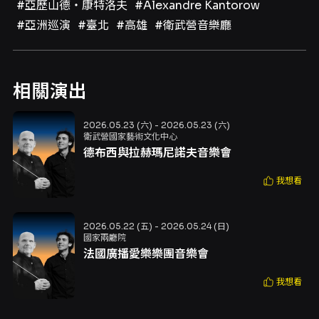
#亞歷山德・康特洛夫
#Alexandre Kantorow
#亞洲巡演
#臺北
#高雄
#衛武營音樂廳
相關演出
2026.05.23 (六) - 2026.05.23 (六)
衛武營國家藝術文化中心
德布西與拉赫瑪尼諾夫音樂會
我想看
2026.05.22 (五) - 2026.05.24 (日)
國家兩廳院
法國廣播愛樂樂團音樂會
我想看