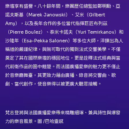
樂壇享有盛譽。八十餘年間，樂團歷任總監如鄭明勳、亞
諾夫斯基（Marek Janowski）、艾米（Gilbert
Amy），以及長年合作的多位當代指揮巨匠布列茲
（Pierre Boulez）、泰米卡諾夫（Yuri Temirkanov）和
沙隆年（Esa-Pekka Salonen）等多位大師，淬鍊出為人
稱道的嚴謹紀律，與無可取代的獨到法式交響美學。不僅
奠定了其在國際樂壇的穩固地位，更是詮釋法式經典與當
代前衛作品的箇中翹楚。而法國廣播愛樂的魅力更不僅止
於音樂廳舞臺，其更致力藉由廣播、錄音將交響曲、歌
劇、當代創作，使音樂得以被更廣大聽眾接觸。
梵志登將與法國廣播愛樂帶來精雕細琢、兼具詩性與爆發
力的樂音風景。圖 /巴哈靈感