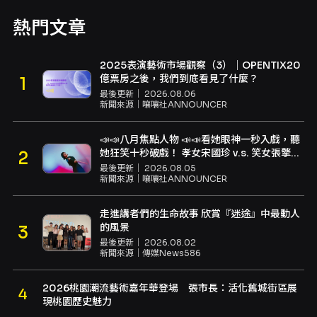
熱門文章
2025表演藝術市場觀察（3）｜OPENTIX20
億票房之後，我們到底看見了什麼？
最後更新｜
2026.08.06
新聞來源｜
嚷嚷社ANNOUNCER
📣📣八月焦點人物 📣📣看她眼神一秒入戲，聽
她狂笑十秒破戲！ 孝女宋國珍 v.s. 笑女張擎
佳：本是同根生，相約壓車別太急
最後更新｜
2026.08.05
新聞來源｜
嚷嚷社ANNOUNCER
走進講者們的生命故事 欣賞『迷途』中最動人
的風景
最後更新｜
2026.08.02
新聞來源｜
傳媒News586
2026桃園潮流藝術嘉年華登場 張市長：活化舊城街區展
現桃園歷史魅力