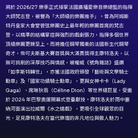
將於 2026/27 樂季正式接掌法國廣播愛樂音樂總監的指揮
大師梵志登，被譽為「大師級的樂團推手」。曾為阿姆斯
特丹皇家大會堂管弦樂團史上最年輕的樂團首席的梵志
登，以精準的結構掌控與強烈的戲劇張力，指揮多個世界
頂級樂團更臻至上。而將擔任鋼琴獨奏的法國新生代鋼琴
奇才，柴可夫斯基大賽首獎與大滿貫獎得主康特洛夫，以
無可挑剔的深厚技巧與情感，被權威《號角雜誌》盛讚
「如李斯特轉世」，亦獲法國政府頒發「藝術與文學騎士
勳章」及「國家功績騎士勳章」，更與女神卡卡（Lady
Gaga）、席琳狄翁（Céline Dion）等世界級巨星，受邀
於 2024 年巴黎奧運開幕式登臺獻技。康特洛夫於雨中塞
納河面演出拉威爾《水之嬉戲》，更吸引全球觀眾的目
光，足見康特洛夫在當代樂壇的非凡地位與傲人魅力。