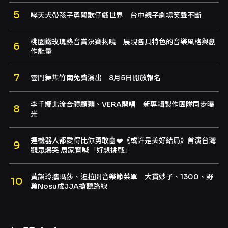
哮天犬帶孩子勇闖歌仔戲世界 台中親子劇場笑聲不斷
桃園鐵玫瑰熱音賞決賽揭曉 展現各具特色的音樂風格與創
作能量
雲門舞集竹南免費演出 8月5日開放報名
李千娜北流合體顧穎、VERA開唱 新專輯製作團隊同步曝
光
連機器人都愛得比你勇敢🤖❤️《或許是美好結局》首演台灣
觀眾爆哭 周家寬喊「好想挑戰」
黃韻玲攜瑪莎、迪拉開音樂節菜單 大貫妙子、1300、野
巢Nosu成JJA搶聽路線