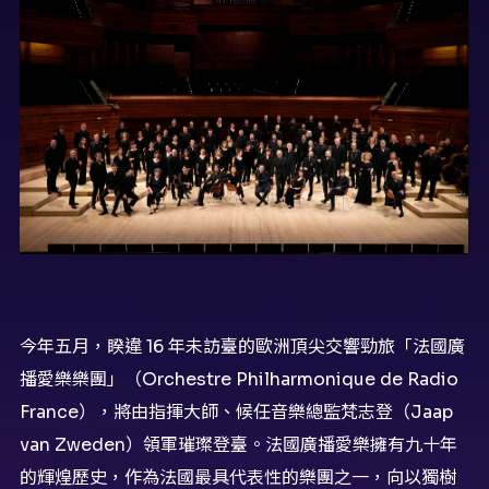
今年五月，睽違 16 年未訪臺的歐洲頂尖交響勁旅「法國廣
播愛樂樂團」（Orchestre Philharmonique de Radio
France），將由指揮大師、候任音樂總監梵志登（Jaap
van Zweden）領軍璀璨登臺。法國廣播愛樂擁有九十年
的輝煌歷史，作為法國最具代表性的樂團之一，向以獨樹