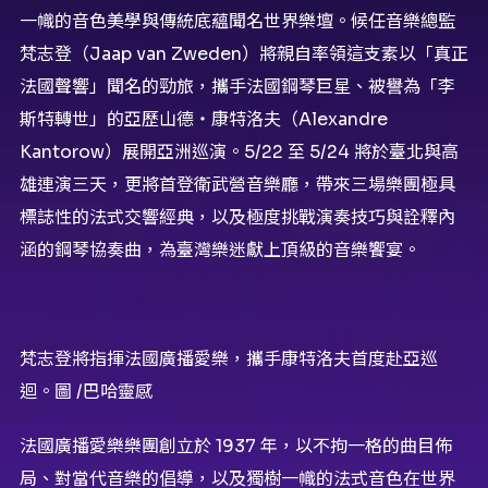
一幟的音色美學與傳統底蘊聞名世界樂壇。候任音樂總監
梵志登（Jaap van Zweden）將親自率領這支素以「真正
法國聲響」聞名的勁旅，攜手法國鋼琴巨星、被譽為「李
斯特轉世」的亞歷山德・康特洛夫（Alexandre
Kantorow）展開亞洲巡演。5/22 至 5/24 將於臺北與高
雄連演三天，更將首登衛武營音樂廳，帶來三場樂團極具
標誌性的法式交響經典，以及極度挑戰演奏技巧與詮釋內
涵的鋼琴協奏曲，為臺灣樂迷獻上頂級的音樂饗宴。
梵志登將指揮法國廣播愛樂，攜手康特洛夫首度赴亞巡
迴。圖 /巴哈靈感
法國廣播愛樂樂團創立於 1937 年，以不拘一格的曲目佈
局、對當代音樂的倡導，以及獨樹一幟的法式音色在世界