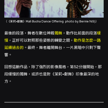
（《茉莉•獻舞》
Mali Bucha Dance Offering
photo by Bernie NG)）
最後的段落，舞者在數位神殿
獨舞
，動作比前面的段落
緩
慢
，正好可以對照那些姿態的轉變之間，
動作是怎麼一路
延續過去的
。最終，舞者離開舞台，一片黑暗中只剩下聲
響。
回想這齣作品，除了強烈的影像風格，第52分鐘開始，那
段緩慢的獨舞，或許也是對《茉莉•獻舞》印象最深的地
方。