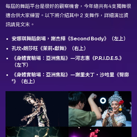
每屆的舞蹈平台是很好的觀察機會，今年總共有4支獨舞很
適合供大家練習。以下將介紹其中 2 支舞作，詳細演出資
訊請見文末。
安娜琪舞蹈劇場，謝杰樺《Second Body》（左上）
孔坎•朗莎旺《茉莉•獻舞》（右上）
《身體實驗場：亞洲焦點》—河志惠《P.R.I.D.E.S.》
（左下）
《身體實驗場：亞洲焦點》—謝里夫丁・沙哈里《臀廓
²》（右上）