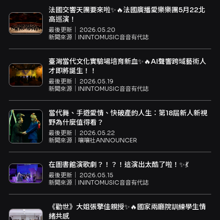
法國交響天團要來啦✨🔥法國廣播愛樂樂團5月22北
高巡演！
最後更新｜
2026.05.20
新聞來源｜
ININTOMUSIC音音有代誌
臺灣當代文化實驗場培育新血✨🔥AI聲響跨域藝術人
才即將誕生！！
最後更新｜
2026.05.19
新聞來源｜
ININTOMUSIC音音有代誌
當代舞、手遊愛情、快破產的人生：第18屆新人新視
野為什麼值得看？
最後更新｜
2026.05.22
新聞來源｜
嚷嚷社ANNOUNCER
在圖書館演歌劇？！？！這演出太酷了啦！✨💃
最後更新｜
2026.05.15
新聞來源｜
ININTOMUSIC音音有代誌
《勸世》大姐張擎佳親授✨🔥國家兩廳院訓練學生情
緒共感