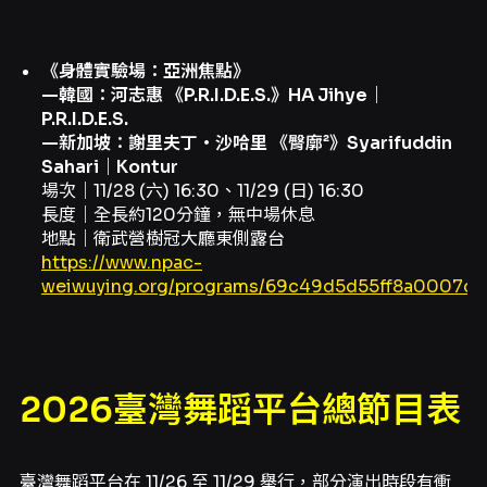
《身體實驗場：亞洲焦點》
—韓國：河志惠 《P.R.I.D.E.S.》HA Jihye｜
P.R.I.D.E.S.
—新加坡：謝里夫丁・沙哈里 《臀廓²》Syarifuddin
Sahari｜Kontur
場次｜11/28 (六) 16:30、11/29 (日) 16:30
長度｜全長約120分鐘，無中場休息
地點｜衛武營樹冠大廳東側露台
https://www.npac-
weiwuying.org/programs/69c49d5d55ff8a0007d
2026臺灣舞蹈平台總節目表
臺灣舞蹈平台在 11/26 至 11/29 舉行，部分演出時段有衝