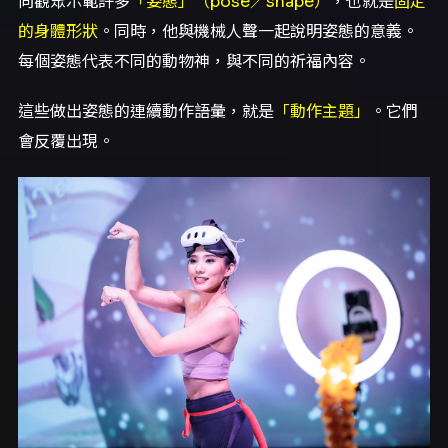
向觀眾示範許多
「姿態」（pose／shape）
，也就是
固定
的身體形狀
。同時，他與機械人聲一起說明姿態的意義。
每個姿態代表不同的動物神，與不同的祈福內容。
這些做出姿態的連續動作語彙，就是
「動作主題」
。它們
會反覆出現。