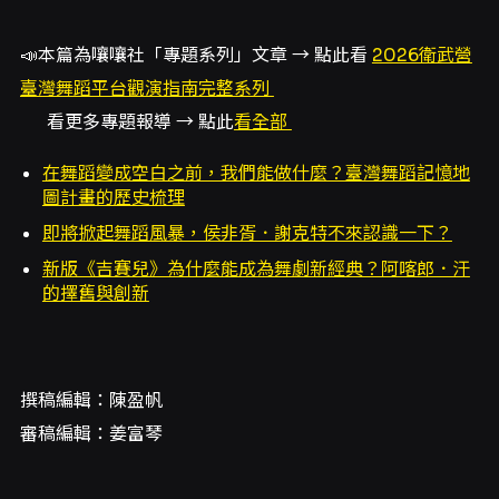
📣本篇為嚷嚷社「專題系列」文章 → 點此看
2026衛武營
臺灣舞蹈平台觀演指南完整系列
看更多專題報導 → 點此
看全部
在舞蹈變成空白之前，我們能做什麼？臺灣舞蹈記憶地
圖計畫的歷史梳理
即將掀起舞蹈風暴，侯非胥．謝克特不來認識一下？
新版《吉賽兒》為什麼能成為舞劇新經典？阿喀郎．汗
的擇舊與創新
撰稿編輯：陳盈帆
審稿編輯：姜富琴