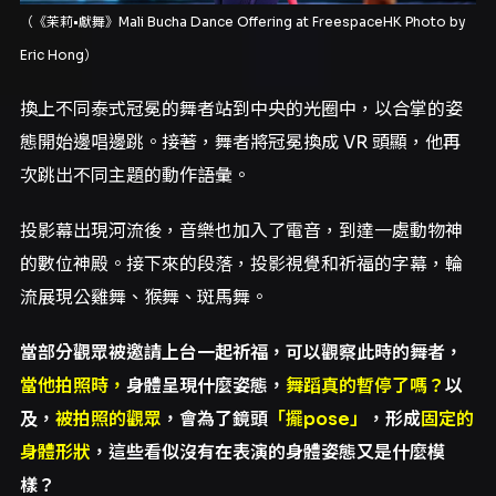
（《茉莉•獻舞》
Mali Bucha Dance Offering
at FreespaceHK Photo by
Eric Hong）
換上不同泰式冠冕的舞者站到中央的光圈中，以合掌的姿
態開始邊唱邊跳。接著，舞者將冠冕換成 VR 頭顯，他再
次跳出不同主題的動作語彙。
投影幕出現河流後，音樂也加入了電音，到達一處動物神
的數位神殿。接下來的段落，投影視覺和祈福的字幕，輪
流展現公雞舞、猴舞、斑馬舞。
當部分觀眾被邀請上台一起祈福，可以觀察此時的舞者，
當他拍照時，
身體呈現什麼姿態，
舞蹈真的暫停了嗎？
以
及，
被拍照的觀眾
，會為了鏡頭
「擺pose
」
，形成
固定的
身體形狀
，這些看似沒有在表演的身體姿態又是什麼模
樣？