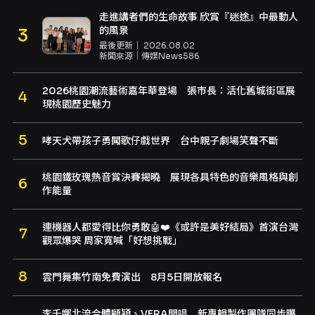
走進講者們的生命故事 欣賞『迷途』中最動人
的風景
最後更新｜
2026.08.02
新聞來源｜
傳媒News586
2026桃園潮流藝術嘉年華登場 張市長：活化舊城街區展
現桃園歷史魅力
哮天犬帶孩子勇闖歌仔戲世界 台中親子劇場笑聲不斷
桃園鐵玫瑰熱音賞決賽揭曉 展現各具特色的音樂風格與創
作能量
連機器人都愛得比你勇敢🤖❤️《或許是美好結局》首演台灣
觀眾爆哭 周家寬喊「好想挑戰」
雲門舞集竹南免費演出 8月5日開放報名
李千娜北流合體顧穎、VERA開唱 新專輯製作團隊同步曝