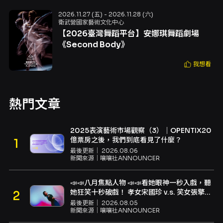
2026.11.27 (五) - 2026.11.28 (六)
衛武營國家藝術文化中心
【2026臺灣舞蹈平台】安娜琪舞蹈劇場
《Second Body》
我想看
熱門文章
2025表演藝術市場觀察（3）｜OPENTIX20
億票房之後，我們到底看見了什麼？
最後更新｜
2026.08.06
新聞來源｜
嚷嚷社ANNOUNCER
📣📣八月焦點人物 📣📣看她眼神一秒入戲，聽
她狂笑十秒破戲！ 孝女宋國珍 v.s. 笑女張擎
佳：本是同根生，相約壓車別太急
最後更新｜
2026.08.05
新聞來源｜
嚷嚷社ANNOUNCER