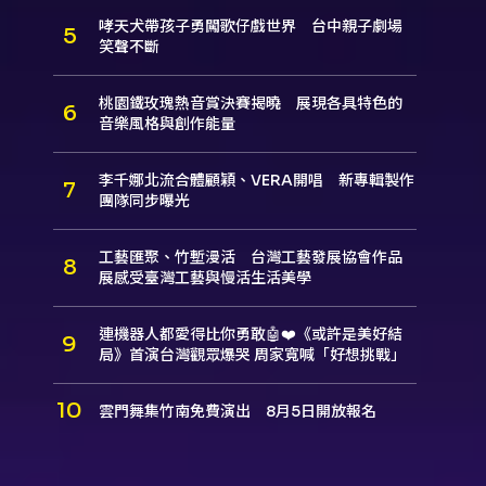
哮天犬帶孩子勇闖歌仔戲世界 台中親子劇場
笑聲不斷
桃園鐵玫瑰熱音賞決賽揭曉 展現各具特色的
音樂風格與創作能量
李千娜北流合體顧穎、VERA開唱 新專輯製作
團隊同步曝光
工藝匯聚、竹塹漫活 台灣工藝發展協會作品
展感受臺灣工藝與慢活生活美學
連機器人都愛得比你勇敢🤖❤️《或許是美好結
局》首演台灣觀眾爆哭 周家寬喊「好想挑戰」
雲門舞集竹南免費演出 8月5日開放報名