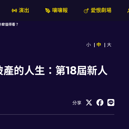
演出
嚷嚷報
愛恨劇場
什麼值得看？
小
中
大
產的人生：第18屆新人
分享