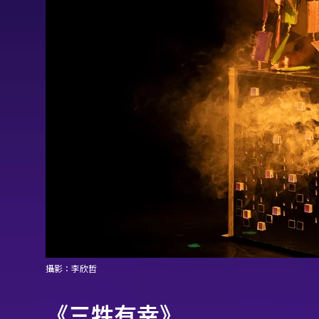
攝影：李欣哲
《三牲有幸》