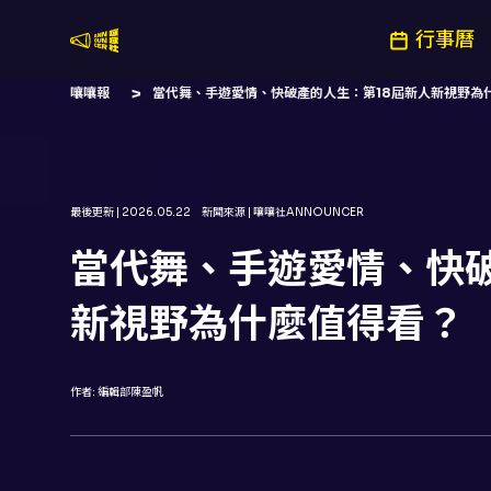
行事曆
嚷嚷社
嚷嚷報
當代舞、手遊愛情、快破產的人生：第18屆新人新視野為
最後更新 |
2026.05.22
新聞來源 |
嚷嚷社ANNOUNCER
當代舞、手遊愛情、快破
新視野為什麼值得看？
作者:
編輯部陳盈帆