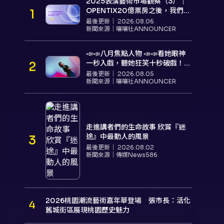
2025表演藝術市場觀察（3）｜
OPENTIX20億票房之後，我們到
底看見了什麼？
最後更新｜
2026.08.06
新聞來源｜
嚷嚷社ANNOUNCER
📣📣八月焦點人物 📣📣看她眼神
一秒入戲，聽她狂笑十秒破戲！
孝女宋國珍 v.s. 笑女張擎佳：本是
最後更新｜
2026.08.05
同根生，相約壓車別太急
新聞來源｜
嚷嚷社ANNOUNCER
走進講者們的生命故事 欣賞『迷
途』中最動人的風景
最後更新｜
2026.08.02
新聞來源｜
傳媒News586
2026桃園潮流藝術嘉年華登場 張市長：活化
舊城街區展現桃園歷史魅力