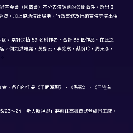
術基金會（國藝會）不分表演類別的公開徵件，選出 3
品經費，加上協助演出場地、行政事務及行銷宣傳等演出相
18 屆，累計扶植 69 名創作者，合計 85 個作品。在此之
客，例如洪唯堯，黃鼎云，李銘宸，蔡佾玲，周東彥，
。
創作者，各自的作品《千面湧現》、《愚歌》、《三牲有
/23～24「新人新視野」將前往高雄衛武營繪景工廠，