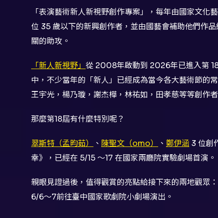
「表演藝術新人新視野創作專案」，每年由國家文化藝
位 35 歲以下的新興創作者，並由國藝會補助他們作
關的助攻。
「新人新視野」
從 2008年啟動到 2026年已進入第 
中，不少當年的「新人」已經成為當今各大藝術節的常
王宇光，楊乃璇，謝杰樺，林祐如，田孝慈等等創作者
那麼第18屆有什麼特別呢？
翠斯特（孟昀茹）
、
陳聖文（omo）
、
鄭伊涵
3 位
幸》，已經在 5/15 ～17 在國家兩廳院實驗劇場首演。
親眼見證過後，值得觀賞的亮點給接下來的兩地觀眾：5
6/6～7前往臺中國家歌劇院小劇場演出。