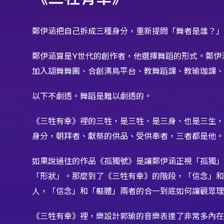
鄭伊涵把自己拆成三種身分，重新提問「舞者是誰？」
鄭伊涵算是Y世代的創作者，他選擇舞蹈的形式。鄭伊
加入翃舞舞團、合創漂鳥平台、教舞蹈課、教瑜珈課、
以下不劇透。舞蹈是難以劇透的。
《三牲有幸》裡的三牲，是三牲、是三身、也是三生，
身分，朝拜者、獻祭的供品、受供奉者，三者都是他。
如果說過往的作品《孤獨號》是讓鄭伊涵正視「孤獨」這件
「形狀」。那麼到了《三牲有幸》的階段，「信念」
人，「信念」和「軀體」兩者的合一到底如何讓觀眾理
《三牲有幸》裡，樂設計郭瑜的音樂表達了非常多內在