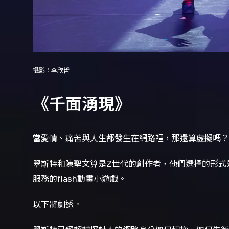
攝影：李欣哲
《千面湧現》
當愛情、痛苦與人生都發生在網路裡，那還算虛擬嗎？
翠斯特和陳聖文算是Z世代的創作者，他們選擇的形式
服務的flash動畫小遊戲。
以下將劇透。