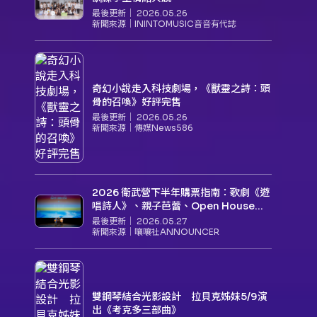
最後更新｜
2026.05.26
新聞來源｜
ININTOMUSIC音音有代誌
奇幻小說走入科技劇場，《獸靈之詩：頭
骨的召喚》好評完售
最後更新｜
2026.05.26
新聞來源｜
傳媒News586
2026 衛武營下半年購票指南：歌劇《遊
唱詩人》、親子芭蕾、Open House下
半年必看節目一次看
最後更新｜
2026.05.27
新聞來源｜
嚷嚷社ANNOUNCER
雙鋼琴結合光影設計 拉貝克姊妹5/9演
出《考克多三部曲》