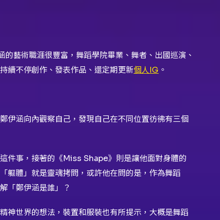
涵的藝術職涯很豐富，舞蹈學院畢業、舞者、出國巡演、
持續不停創作、發表作品、還定期更新
個人IG
。
鄭伊涵向內觀察自己，發現自己在不同位置彷彿有三個
事，接著的《Miss Shape》則是讓他面對身體的
和「軀體」就是靈魂拷問，或許他在問的是，作為舞蹈
解「鄭伊涵是誰」？
精神世界的想法，裝置和服裝也有所提示，大概是舞蹈