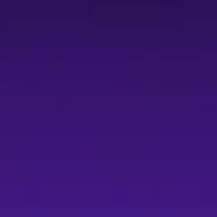
賣當日的申請審核時間會示警特別處理時段，詳主
的票區）之「全票」選購與折扣序號輸入，且每位青少年每
購買該席需至少使用文化幣 100 點（或以上）
幣平台規範。
金額 10% 手續費（換票等同於退票）。 -
7/12 截止 2026/07/01、7/15 截止
以主辦最終公告為準）。 -
、取消與最終解釋權。 參考連結 - 青少年
明請參見主辦公告與 MNA 售票網頁面（頁面內另有座位
秩序，館方有權請其離場且不予退費。 - 取票
ode，截圖或列印不受理。 - 退票規定：退票酌
日。 - 青少年優惠：青少年 1+1 折扣需事先
 折自由座需使用文化幣（至少 100 點），