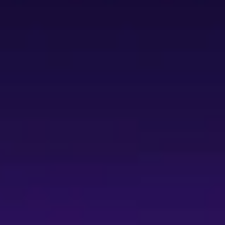
全新製作版、全球首演，並與日本團隊合作重新編曲與管弦樂錄
30 分鐘，含中場休息約 20 分鐘（為預估時間，實際以現場為準）
穗乃葉（琪琪）、北川拓實（蜻蜓）、岡村さやか（索娜）、阿川
市長）、大森未來衣（吉吉）、小琪琪為高木郁（臺北場）／大
：最低 300 元（青年席），最高 3,980 元。7/15、7/16
票價（1,680 至 3,980 為主）。
5 折自由座等優惠詳見主辦公告，部分青年優惠需搭配文化幣使用
於 MNA 售票網（網站與 APP）購買，系統支援主要國際信用
障礙身份認證程序（若要購買相關優惠票種需先完成認證）。
（動態 QR code，僅接受原版動態票券）、或超商 7-ELEVEN
筆 30 元手續費（超商取票開放取票時間規定詳主辦公告）。
設計，部分座位可能造成視線受阻，包含：2C 包廂 1～18 號、3C 包
16 號、4 樓 2 排 27、28 號、4 樓 3 排 43、44 號。
 青少年 1+1 音樂計畫：符合 2003/01/01 以後出生（