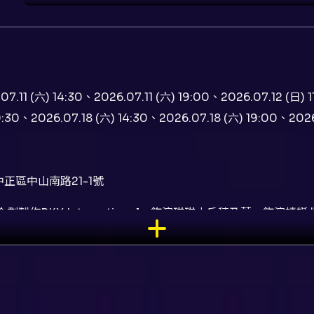
07.11 (六) 14:30、2026.07.11 (六) 19:00、2026.07.12 (日) 
9:30、2026.07.18 (六) 14:30、2026.07.18 (六) 19:00、2026.
正區中山南路21-1號
製作RKX International、飾演琪琪山戶穗乃葉、飾
上森麻琴、飾演福克奧河野駿介、飾演市長園岡新太郎、飾演吉
凛（臺中場）、原著角野榮子、監督角野榮子、編劇岸本功喜、
宅急便》音樂劇（原作：角野榮子）為日本原著授權改編之舞台