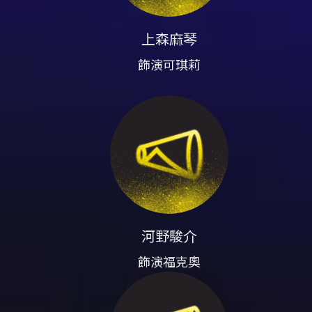
上森麻琴
飾演可琪莉
河野駿介
飾演福克奧