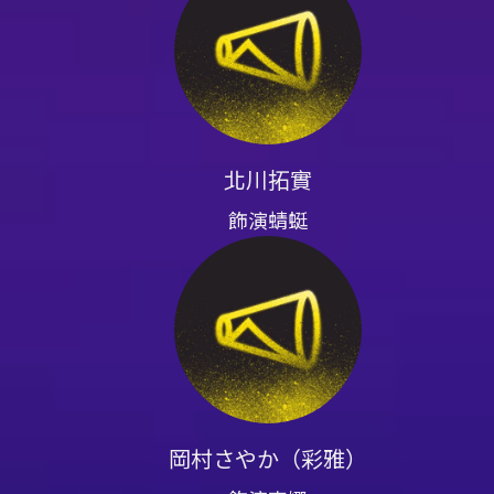
席次有限售完為止。 - 座位視
禁止錄音、錄影、直播、拍照，
結，未依規定者視同未購票不得入
場時須同時出示證件並同時入場
規定辦理退票，不負交通、食宿
北川拓實
飾演蜻蜓
岡村さやか（彩雅）