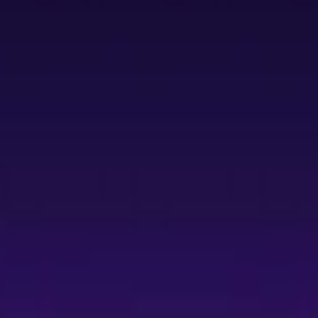
製，特別為台灣場次安排管弦樂呈現。
。
建一郎（歐其諾）、上森麻琴（可琪莉）、河野
引香凛（臺中場）。 票
為平日票價之不同票區價目（部分票區價格以 1,580
或事先申請資格。
卡；訂單成立後即完成交易，逾時未付款系統將自
 ibon（每筆訂單至多 4 張超商取票）。超商取票
廂 1～18 號、2 樓 5 排 19~22 號、6
樂池區因靠近舞台造成仰角較大，觀看舞台與字幕可能較為吃
23 歲以下）資格者，需先申請並通過審核（填寫主辦