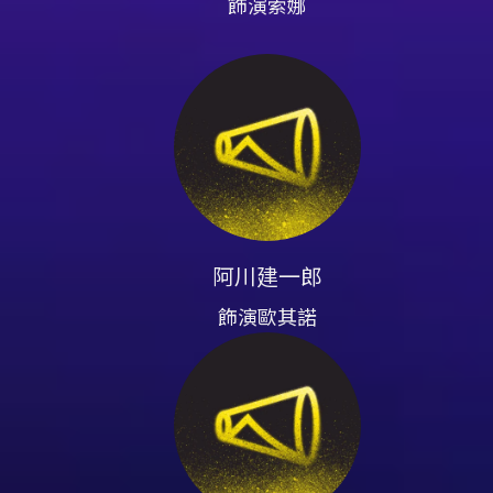
飾演索娜
阿川建一郎
飾演歐其諾