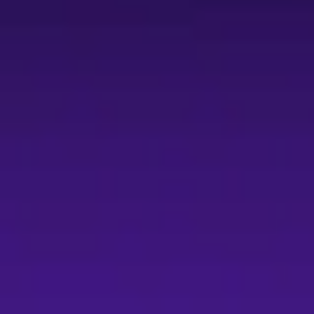
通過後會收到折扣序號。審核需約 2 個工作天（例假日除外），開
定票區 7 折優惠：僅限於指定票區（票價 2,180 至 3,280 
少年票與陪同票）。 - 青年席 5 折自由座：主辦提供限量席次，
結帳。文化幣使用方式、限制與退票後文化幣返還細則皆依文化
：本購票一經確認即成立，退票依主辦退換票須知辦理，退票酌收票面
0 場次退票截止至 2026/06/29、7/11 截止 2026/06/30、
2026/07/05、7/18 截止 2026/07/07；其他場次如未公告請
照，入場請關閉或調整為靜音模式。主辦保有變更節目內容、場次
ttps://reurl.cc/068rd6 - 購票／優惠／文化幣相關說
齡限制，但一人一票入場；家長請自行斟酌孩童狀況，若影響演出
張，若超過 4 張須分開訂單；電子票入場僅接受原版動態 QR c
前 10 天內（不含演出當天）不可辦理退換票，請留意各場次退票截止
於購票時輸入方能享有優惠，並有數量／每人張數限制；青年席 5