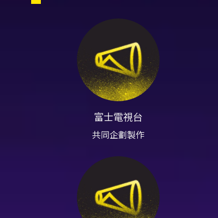
作曲及音樂總監。此次為交響樂
演出與時長 - 演出總時長約 1
- 主要演出者（部分）：山戶
駿介（福克奧）、園岡新太郎（
價與場次重點 - 臺北場總票價區間
至 3,680 為主）；其他場次為假日
- 青年席（指定席）與青年席 
購票與取票方式 - 線上購票：
富士電視台
動取消。購票請注意會員與身心
共同企劃製作
- 取票方式：手機 APP 電子票
需於 ibon 櫃台結帳並支付每
座位與視線說明 - 因國家戲劇院空間
排 1～20 號、4 樓 1 排 1～
力，選位請依個人需求斟酌。
青少年優惠與文化幣使用（重點） -