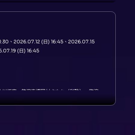
11:30、2026.07.12 (日) 16:45、2026.07.15
07.19 (日) 16:45
演蜻蜓北川拓實、飾演索娜岡村さやか（彩雅）、飾演
吉大森未來衣、飾演小琪琪臺北場高木郁（臺北
導演岸本功喜、作曲小島良太、音樂總監小島良
音樂劇，岸本功喜擔任編劇與導演，小島良太為