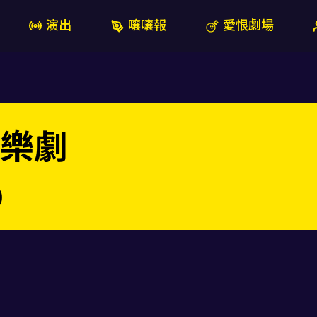
演出
嚷嚷報
愛恨劇場
樂劇
)