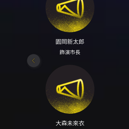
園岡新太郎
飾演市長
大森未來衣