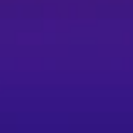
座位受阻名單與座位圖。 - 現場行為：演出中
妥善保管，如遺失請先報案並依主辦指示辦理切
心障礙身份認證方能購買；身障者與必要陪同者入
變動、取消與最終解釋權；若節目取消，主辦僅依