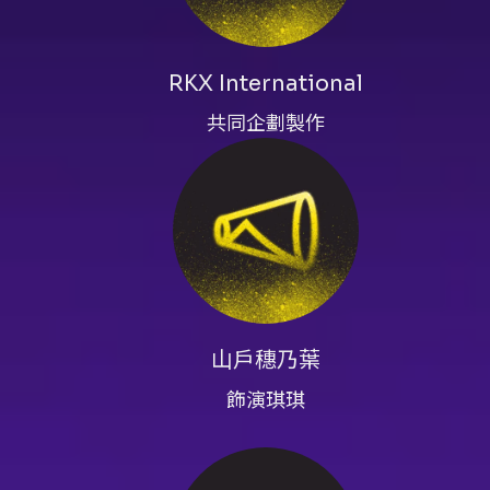
提供之 Google 表單），
辦公告。 - 7/15、7/16 特
RKX International
場至多購買兩張 7 折優惠（含青
共同企劃製作
支付，若文化幣不足則無法完成
退票、規範與注意事項 - 退票
各場次退票截止日依主辦公告（例如：7/1
2026/07/04、7/16 截止 
演出中嚴禁錄音、錄影、直播、拍
折扣申請（Google 表單）: h
圖下載與注意事項連結）。
山戶穗乃葉
注意事項
- 入場與年齡：本節目無嚴格年
飾演琪琪
限制：超商取票每筆訂單最多 4 
收票面金額 10% 手續費；演出
申請並通過審核，獲得折扣序號後