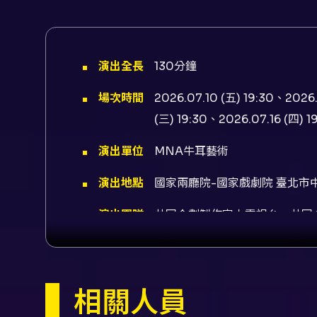
演出全長
130分鐘
場次時間
2026.07.10 (五) 19:30、2026.
(三) 19:30、2026.07.16 (四) 1
演出單位
MNA牛耳藝術
演出地點
國家兩廳院-國家戲劇院 臺北市中
演出團隊
共同企劃製作富士電視台、共同企劃
歐其諾阿川建一郎、飾演可琪莉
場）、飾演小琪琪臺中場大引香
太
相關人員
內容簡介
節目資訊與製作陳述 《魔女の