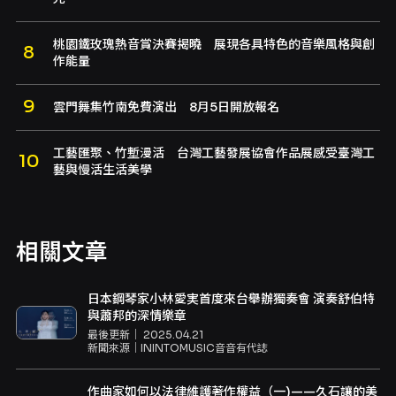
桃園鐵玫瑰熱音賞決賽揭曉 展現各具特色的音樂風格與創
作能量
雲門舞集竹南免費演出 8月5日開放報名
工藝匯聚、竹塹漫活 台灣工藝發展協會作品展感受臺灣工
藝與慢活生活美學
相關文章
日本鋼琴家小林愛実首度來台舉辦獨奏會 演奏舒伯特
與蕭邦的深情樂章
最後更新｜
2025.04.21
新聞來源｜
ININTOMUSIC音音有代誌
作曲家如何以法律維護著作權益（一)——久石讓的美