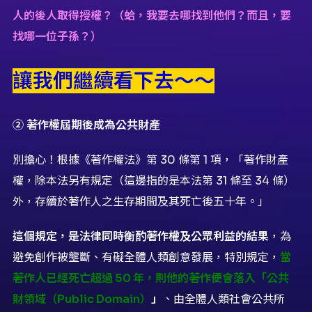
人的後人取得授權？（蛤，我要去哪找到他們？而且，要
找哪一位子孫？）
讓我們繼續看下去～～
②
著作權屆期後成為公共財產
別擔心！根據《著作權法》第 30 條第 1 項，「著作財產
權，除本法另有規定（這邊指的是本法第 31 條至 34 條）
外，存續於著作人之生存期間及其死亡後五十年。」
這個規定，是法律同時衡酌著作權及公眾利益的結果
，為
避免創作被壟斷、有礙全體人類創意發展，特別規定，
當
著作人已經死亡超過 50 年，則他的著作便會落入「公共
財領域（Public Domain）
」
、由全體人類社會公共所