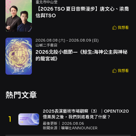
臺北市中山堂
【2026 TSO 夏日音樂漫步】唐文心、梁喬
信與TSO
我想看
2026.08.08 (六) - 2026.08.09 (日)
山峸二手書店
2026北投小戲節—《鯨生:海神公主與神秘
的龍宮城》
我想看
熱門文章
2025表演藝術市場觀察（3）｜OPENTIX20
億票房之後，我們到底看見了什麼？
最後更新｜
2026.08.06
新聞來源｜
嚷嚷社ANNOUNCER