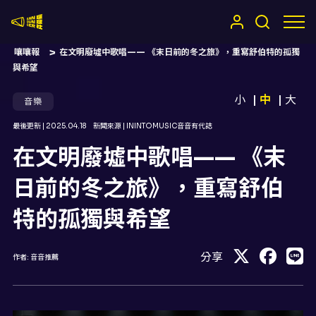
嚷嚷社
嚷嚷報
在文明廢墟中歌唱—— 《末日前的冬之旅》，重寫舒伯特的孤獨
與希望
小
中
大
音樂
最後更新 |
2025.04.18
新聞來源 |
ININTOMUSIC音音有代誌
在文明廢墟中歌唱—— 《末
日前的冬之旅》，重寫舒伯
特的孤獨與希望
分享
作者:
音音推薦