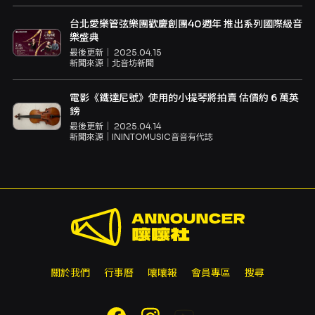
台北愛樂管弦樂團歡慶創團40週年 推出系列國際級音
樂盛典
最後更新｜
2025.04.15
新聞來源｜
北音坊新聞
電影《鐵達尼號》使用的小提琴將拍賣 估價約 6 萬英
鎊
最後更新｜
2025.04.14
新聞來源｜
ININTOMUSIC音音有代誌
關於我們
行事曆
嚷嚷報
會員專區
搜尋