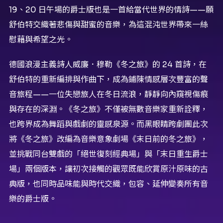
19、20 日午場的爵士版也是一首給當代世界的情詩——願
舒伯特交織著悲傷與甜蜜的音樂，為這混沌世界帶來一絲
慰藉與希望之光。
德國浪漫主義詩人威廉．穆勒《冬之旅》的 24 首詩，在
舒伯特的重新編排與作曲下，成為鋪陳情感層次豐富的聲
音旅程——一位失戀旅人在冬日流浪，靜靜向內窺視傷痕
與存在的深淵。《冬之旅》不僅被無數音樂家重新詮釋，
也跨界成為舞蹈與戲劇的靈感泉源。而黑眼睛跨劇團此次
將《冬之旅》改編為音樂意象劇場《末日前的冬之旅》，
並挑戰同台雙戲的「絕世復刻經典場」與「末日重生爵士
場」兩個版本，讓初次接觸的觀眾既能欣賞原汁原味的古
典版，也同時品味能與時代交織，包容、延伸變奏所有音
樂的爵士版。