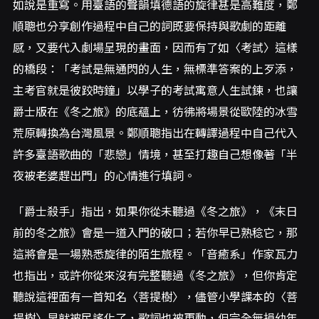
如說是重寫。用臺語的聲韻填德語的旋律甚是高難度，鄭
順聰也分享創作過程中自己的詞既要保持與歌劇的距離
感，又要代入劇場呈現的畫面，因而有了如〈考試〉這樣
的橋段：「考試是無通閃的人生，無標準答案的上歹添，
主考官就是彼跤時鐘」以學子的考試寓意人生試鍊，也讓
爵士版在《冬之旅》的底蘊上，彷彿將場景從歐陸的冰雪
荒原轉換為台灣風景。鄭順聰指出在轉譯過程中自己代入
許多臺語歌曲的「悲戀」情境，甚至打趣自己想像著「半
夜被老婆趕出門」的心情進行填詞。
「爵士殺手」指出，如果你從未聽過《冬之旅》，《末日
前的冬之旅》會是一道入門的破口；若你早已熟稔它，那
這將會是一場熟悉旋律的陌生旅程。「音癒系」作家瓦力
也指出，或許你從來沒有完整聽過《冬之旅》，但你肯定
聽說這裡面有一首知名〈菩提樹〉，儘管小學課本的〈菩
提樹〉早就被民謠化了，歌詞也被更動，但完全無損幼年