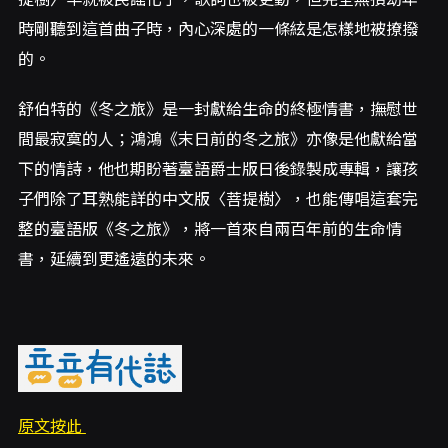
時剛聽到這首曲子時，內心深處的一條絃是怎樣地被撩撥
的。
舒伯特的《冬之旅》是一封獻給生命的終極情書，撫慰世
間最寂寞的人；鴻鴻《末日前的冬之旅》亦像是他獻給當
下的情詩，他也期盼著臺語爵士版日後錄製成專輯，讓孩
子們除了耳熟能詳的中文版〈菩提樹〉，也能傳唱這套完
整的臺語版《冬之旅》，將一首來自兩百年前的生命情
書，延續到更遙遠的未來。
原文按此