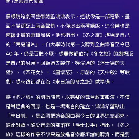
圖 /黑眼睛跨劇團
黑眼睛跨劇團藝術總監鴻鴻表示，這就像是一部電影，畫
面不變卻配上兩套聲軌，不僅演出兩種語版，連音樂也是
南轅北轍的兩種風格。他也指出，《冬之旅》堪稱是自己
的「荒島唱片」，自大學時代第一次聽到全曲錄音至今已
40 年，仍是百聽不厭。想要做舒伯特《冬之旅》的劇場版
是自己的夙願。回顧過去製作、導演過的《浮士德的天
譴》、《茶花女》、《唐懷瑟》、原創的《天中殺》等歌
劇，想來彷彿都在為《末日前的冬之旅》做準備。
將《冬之旅》的幽微詩意，以完整的舞台敘事搬演，不僅
是對經典的回應，也是一場寓言的建立。鴻鴻希望點出
「末日前」，是企圖把這套組曲與今日的世界連結起來，
彼此對照。酷愛音樂的部落客「爵士殺手」指出，《冬之
旅》這樣的作品不該只是放進音樂廳訴諸純聽覺，而是要