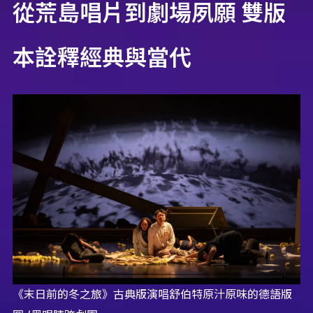
從荒島唱片到劇場夙願 雙版
本詮釋經典與當代
《末日前的冬之旅》古典版演唱舒伯特原汁原味的德語版