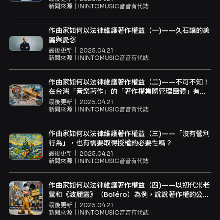
新聞來源｜
ININTOMUSIC音音有代誌
作曲家如何以法律維護著作權益（一)——久石讓的美
麗與憂愁
最後更新｜
2025.04.21
新聞來源｜
ININTOMUSIC音音有代誌
作曲家如何以法律維護著作權益（二)——不可不知！
在台灣「音樂著作」的「著作權集體管理團體」有那
些？
最後更新｜
2025.04.21
新聞來源｜
ININTOMUSIC音音有代誌
作曲家如何以法律維護著作權益（三)——「沒有營利
行為」，也有需要取得授權的必要性嗎？
最後更新｜
2025.04.21
新聞來源｜
ININTOMUSIC音音有代誌
作曲家如何以法律維護著作權益（四)——以初代米老
鼠和《波麗露》（Boléro）為例，說說著作權的公共
財產是怎麼回事！
最後更新｜
2025.04.21
新聞來源｜
ININTOMUSIC音音有代誌