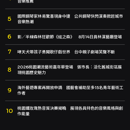
音樂推薦
國際鋼琴家林易驚喜現身中捷 公共鋼琴快閃演奏掀起城市
音樂熱潮
影／半線森林狂歡節《絃之森》 8月14日員林演藝廳登場
哮天犬帶孩子勇闖歌仔戲世界 台中親子劇場笑聲不斷
2026桃園潮流藝術嘉年華登場 張市長：活化舊城街區展
現桃園歷史魅力
海外藝遊專案再開放申請 國藝會補助至多15名青年藝術工
作者
桃園鐵玫瑰熱音賞決賽揭曉 展現各具特色的音樂風格與創
作能量