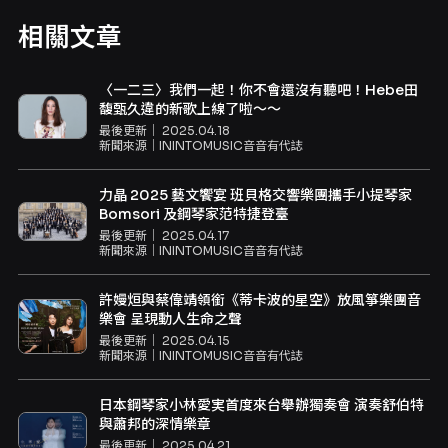
相關文章
〈一二三〉我們一起！你不會還沒有聽吧！Hebe田
馥甄久違的新歌上線了啦～～
最後更新｜
2025.04.18
新聞來源｜
ININTOMUSIC音音有代誌
力晶 2025 藝文饗宴 班貝格交響樂團攜手小提琴家
Bomsori 及鋼琴家范特捷登臺
最後更新｜
2025.04.17
新聞來源｜
ININTOMUSIC音音有代誌
許嫚烜與蔡偉靖領銜《蒂卡波的星空》放風箏樂團音
樂會 呈現動人生命之聲
最後更新｜
2025.04.15
新聞來源｜
ININTOMUSIC音音有代誌
日本鋼琴家小林愛実首度來台舉辦獨奏會 演奏舒伯特
與蕭邦的深情樂章
最後更新｜
2025.04.21