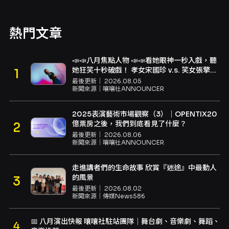
熱門文章
📣📣八月焦點人物 📣📣看她眼神一秒入戲，聽
她狂笑十秒破戲！ 孝女宋國珍 v.s. 笑女張擎
佳：本是同根生，相約壓車別太急
最後更新｜
2026.08.05
新聞來源｜
嚷嚷社ANNOUNCER
2025表演藝術市場觀察（3）｜OPENTIX20
億票房之後，我們到底看見了什麼？
最後更新｜
2026.08.06
新聞來源｜
嚷嚷社ANNOUNCER
走進講者們的生命故事 欣賞『迷途』中最動人
的風景
最後更新｜
2026.08.02
新聞來源｜
傳媒News586
📅 八月演出快報 嚷嚷社駐站團隊｜舞台劇、音樂劇、舞蹈、