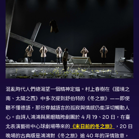
混亂時代人們總渴望一個精神定錨。村上春樹在《國境之
南、太陽之西》中多次提到舒伯特的《冬之旅》——即使
聽不懂德語，那份穿越語言的孤寂與情感仍能深切觸動人
心。由詩人鴻鴻與黑眼睛跨劇團於 4 月 19、20 日，在臺
北表演藝術中心球劇場帶來的
《末日前的冬之旅》
，20 日
晚場的古典版是鴻鴻對《冬之旅》逾 40 年的深情致意，