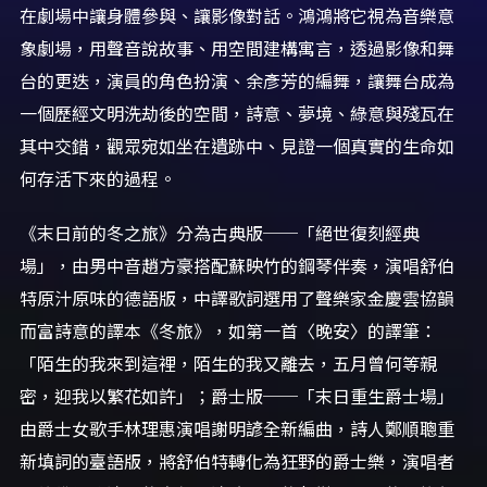
在劇場中讓身體參與、讓影像對話。鴻鴻將它視為音樂意
象劇場，用聲音說故事、用空間建構寓言，透過影像和舞
台的更迭，演員的角色扮演、余彥芳的編舞，讓舞台成為
一個歷經文明洗劫後的空間，詩意、夢境、綠意與殘瓦在
其中交錯，觀眾宛如坐在遺跡中、見證一個真實的生命如
何存活下來的過程。
《末日前的冬之旅》分為古典版──「絕世復刻經典
場」，由男中音趙方豪搭配蘇映竹的鋼琴伴奏，演唱舒伯
特原汁原味的德語版，中譯歌詞選用了聲樂家金慶雲協韻
而富詩意的譯本《冬旅》，如第一首〈晚安〉的譯筆：
「陌生的我來到這裡，陌生的我又離去，五月曾何等親
密，迎我以繁花如許」；爵士版──「末日重生爵士場」
由爵士女歌手林理惠演唱謝明諺全新編曲，詩人鄭順聰重
新填詞的臺語版，將舒伯特轉化為狂野的爵士樂，演唱者