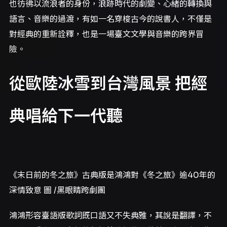
也彷彿以流浪者的身份，浪跡時代的劇變、心緒的轉換與
語言、音樂的過渡，有如一名穿梭古今的說書人，不僅是
對經典的重新詮釋，也是一場臺文文學與音樂的跨界冒
險。
從歐陸冰雪到台灣風景 把經
典唱給下一代聽
《末日前的冬之旅》古典版是鴻鴻對《冬之旅》逾40年的
深情致意 圖 /黑眼睛跨劇團
鴻鴻形容臺語版歌詞既口語又不失典雅，其說是翻譯，不