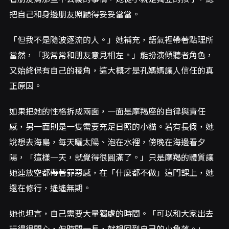
把自己和身邊朋友照顧得妥妥當當。
「但我不是隨波逐流的人。」她補充，語氣裡帶著點理所
當然，「我常常和朋友意見相左。」能扮演傾聽者角色，
又始終保有自己的稜角，這大概才是孔媽媽讓人信任的真
正原因。
如果把她的性格拆成兩面，一面是摩羯座的自律與責任
感，另一面則是一隻需要充足日照的小貓。若有長假，她
說想去海島，每天曬太陽、泡在水裡，傍晚在海邊看夕
陽，「這樣一天，就覺得很圓滿了。」只是摩羯的體質讓
她連放空都帶著罪惡感，在「什麼都不做」這門課上，她
還在修行，遙遙無期。
她也坦言，自己需要大量獨處的時間。「可以和大家出去