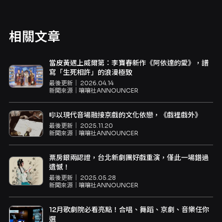
相關文章
當皮黃遇上威爾第：李寶春新作《阿依達的愛》，譜
寫「生死相許」的浪漫極致
最後更新｜
2026.04.14
新聞來源｜
嚷嚷社ANNOUNCER
🎼以現代音場融接京戲的文化依戀，《戲裡戲外》
最後更新｜
2025.11.20
新聞來源｜
嚷嚷社ANNOUNCER
票房銀兩認證，台北新劇團好戲重演，僅此一場錯過
遺憾！
最後更新｜
2025.05.28
新聞來源｜
嚷嚷社ANNOUNCER
12月歌劇院必看亮點！合唱、舞蹈、京劇、音樂任你
選