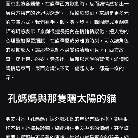
而京劇這套語彙，在詮釋西方歌劇時，反而讓情感多出一
層東方特有的迂迴與深邃。「相較於歌劇，京劇是更多元
的表演方式，我們有手、眼、身、步。」瞬間變成京劇導
師的玥慈表示「京劇很擅長把內在情緒情感化，把人物的
心理疊加得更細膩。在詮釋愛或分離的時刻，可以讓角色
的壓抑放大，讓那些克制本身變得清晰可見。」西方故
事，穿上東方的衣，竟多出一層難以言說的蒼涼。愛情和
親情這東西，東西方說法不同，傷起人來，卻是一樣的
深。
孔媽媽與那隻曬太陽的貓
朋友叫她「孔媽媽」這外號和她的年紀有點不搭，卻再貼
切不過。她擅長聆聽，總能接住朋友拋來的情緒，甚至幫
著朋友罵那些不公義的事情，她從小就是獨立的孩子，總