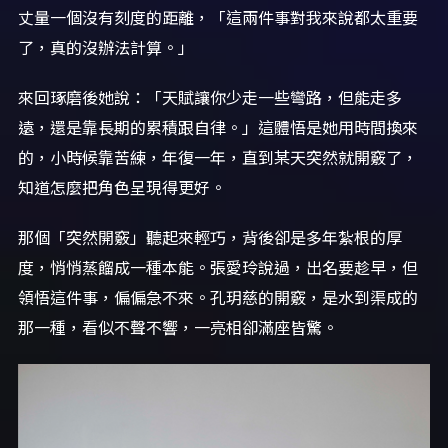
丈量一個沒有刻度的距離，「這兩件事對我來說都太重要
了，真的沒辦法計算。」
來回琢磨後她說：「天賦讓你少走一些彎路，但能走多
遠，還是靠長期的累積跟自律。」這體悟是她用時間換來
的，小時候靠苦練，年復一年，直到某天突然就開竅了，
知道怎麼把角色呈現得更好。
那個「突然開竅」聽起來輕巧，背後卻是多年紮根的厚
度，悄悄蒸餾成一種本能。張愛玲說過，出名要趁早，但
領悟這件事，偏偏急不來。孔玥慈的開竅，是水到渠成的
那一種，看似不聲不響，一亮相卻滿座皆驚。