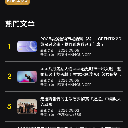
熱門文章
2025表演藝術市場觀察（3）｜OPENTIX20
億票房之後，我們到底看見了什麼？
最後更新｜
2026.08.06
新聞來源｜
嚷嚷社ANNOUNCER
📣📣八月焦點人物 📣📣看她眼神一秒入戲，聽
她狂笑十秒破戲！ 孝女宋國珍 v.s. 笑女張擎
佳：本是同根生，相約壓車別太急
最後更新｜
2026.08.05
新聞來源｜
嚷嚷社ANNOUNCER
走進講者們的生命故事 欣賞『迷途』中最動人
的風景
最後更新｜
2026.08.02
新聞來源｜
傳媒News586