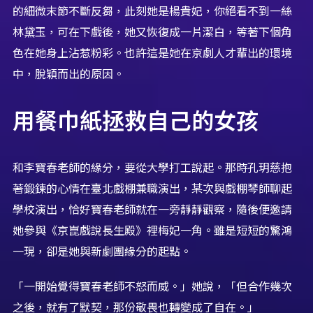
的細微末節不斷反芻，此刻她是楊貴妃，你絕看不到一絲
林黛玉，可在下戲後，她又恢復成一片潔白，等著下個角
色在她身上沾惹粉彩。也許這是她在京劇人才輩出的環境
中，脫穎而出的原因。
用餐巾紙拯救自己的女孩
和李寶春老師的緣分，要從大學打工說起。那時孔玥慈抱
著鍛鍊的心情在臺北戲棚兼職演出，某次與戲棚琴師聊起
學校演出，恰好寶春老師就在一旁靜靜觀察，隨後便邀請
她參與《京崑戲說長生殿》裡梅妃一角。雖是短短的驚鴻
一現，卻是她與新劇團緣分的起點。
「一開始覺得寶春老師不怒而威。」她說，「但合作幾次
之後，就有了默契，那份敬畏也轉變成了自在。」