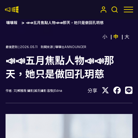
嚷嚷社
嚷嚷報
📣📣五月焦點人物📣📣那天，她只是做回孔玥慈
小
中
大
最後更新 |
2026.05.11
新聞來源 |
嚷嚷社ANNOUNCER
📣📣五月焦點人物📣📣那
天，她只是做回孔玥慈
分享
作者:
文|賴雅薇 攝影|誠氏攝影 妝髮|Edna