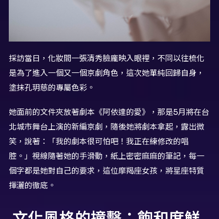
採訪當日，化妝間一張清秀臉龐映入眼裡，不同以往梳化
是為了進入一個又一個京劇角色，這次她單純回歸自身，
塗抹孔玥慈的專屬色彩。
她面前的文件夾放著劇本《阿依達的愛》，那是5月將在台
北城市舞台上演的新編京劇，隨後她將劇本拿起，露出微
笑，說著：「我的劇本很可怕吧！我正在練修改的唱
腔。」視線隨著她的手滑動，紙上密密麻麻的筆記，每一
個字都是她對自己的要求，這位摩羯座女孩，將星座特質
揮灑的徹底。
文化風格的撞擊：飽和度鮮