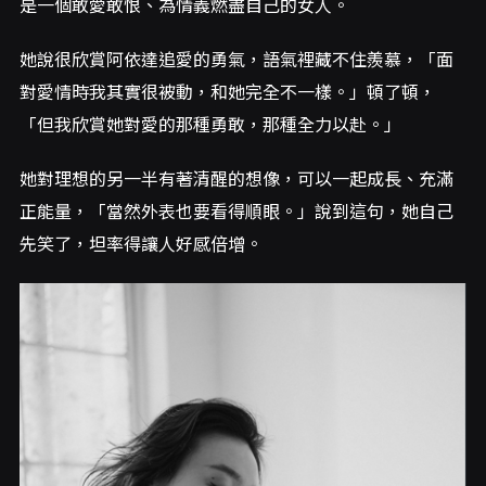
是一個敢愛敢恨、為情義燃盡自己的女人。
她說很欣賞阿依達追愛的勇氣，語氣裡藏不住羨慕，「面
對愛情時我其實很被動，和她完全不一樣。」頓了頓，
「但我欣賞她對愛的那種勇敢，那種全力以赴。」
她對理想的另一半有著清醒的想像，可以一起成長、充滿
正能量，「當然外表也要看得順眼。」說到這句，她自己
先笑了，坦率得讓人好感倍增。