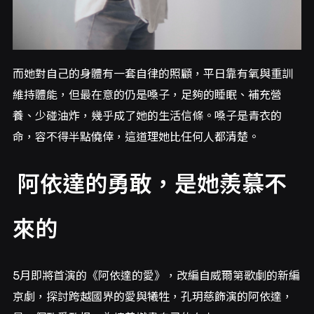
而她對自己的身體有一套自律的照顧，平日靠有氧與重訓
維持體能，但最在意的仍是嗓子，足夠的睡眠、補充營
養、少碰油炸，幾乎成了她的生活信條。嗓子是青衣的
命，容不得半點僥倖，這道理她比任何人都清楚。
阿依達的勇敢，是她羨慕不
來的
5月即將首演的《阿依達的愛》，改編自威爾第歌劇的新編
京劇，探討跨越國界的愛與犧牲，孔玥慈飾演的阿依達，