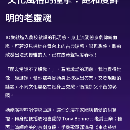
明的老靈魂
10歲就進入劇校就讀的孔玥慈，身上流淌著京劇傳統血
脈，可若沒見過她在舞台上的古典媚態，很難想像，眼前
散發出法式優雅的人，已在皮黃聲裡度春秋！
「朋友常說不了解我。」，看著說話的玥慈，我也覺得她
像一道謎題，當你竊喜從她身上挖掘出答案，又發現新的
謎題，不同文化風格在她身上交織，衝撞卻又平衡的彰
顯。
她能嘴裡哼唱傳統曲調，讓你沉浸在家國與情愛的糾葛
裡，轉身她便播放她喜愛的 Tony Bennett 老爵士樂；檯
面上演繹唯美的京劇身段，手機歌單卻滿是《事後菸樂