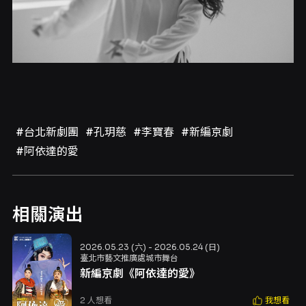
#台北新劇團
#孔玥慈
#李寶春
#新編京劇
#阿依達的愛
相關演出
2026.05.23 (六) - 2026.05.24 (日)
臺北市藝文推廣處城市舞台
新編京劇《阿依達的愛》
2
人想看
我想看