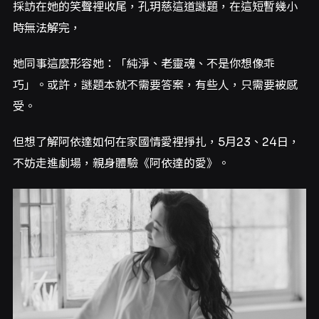
採訪在她的笑聲裡收尾，孔玥慈這道謎題，在這短暫幾小
時無法解完，
她同事這麼形容她：「純淨、老靈魂、不是你想像乖
巧」。或許，謎題本就不需要答案，有些人，只需要被感
受。
但想了解阿依達如何在家國情愛裡掙扎，5月23、24日，
不妨走進劇場，親身體驗《阿依達的愛》。