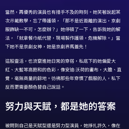
當然，再優秀的演員也有措手不及的時刻。她笑著說起某
次示範教學，忘了帶護領，「那不是近距離的演出，京劇
服飾缺一不可，怎麼辦？」她停頓了一下，告訴我她的解
法，「就拿餐巾紙代替，現場製作護領，危機解除。」當
下她不是京劇女神，她是京劇界馬蓋先！
這股靈活，也流竄進她日常的穿搭，私底下的她偏愛大
紅、大藍等高飽和的色彩，像安迪·沃荷的畫布，大膽、直
覺，毫無商量的餘地。彷彿那些年穿慣了戲服的人，私下
反而更需要顏色替自己說話。
努力與天賦，都是她的答案
被問到自己是天賦型還是努力型演員，她掙扎許久，像在