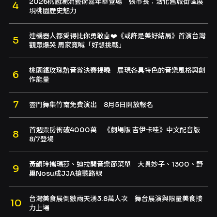
2026桃園潮流藝術嘉年華登場 張市長：活化舊城街區展
現桃園歷史魅力
連機器人都愛得比你勇敢🤖❤️《或許是美好結局》首演台灣
觀眾爆哭 周家寬喊「好想挑戰」
桃園鐵玫瑰熱音賞決賽揭曉 展現各具特色的音樂風格與創
作能量
雲門舞集竹南免費演出 8月5日開放報名
首週票房衝破4000萬 《劇場版 吉伊卡哇》中文配音版
8/7登場
黃韻玲攜瑪莎、迪拉開音樂節菜單 大貫妙子、1300、野
巢Nosu成JJA搶聽路線
台灣美食展倒數兩天湧3.8萬人次 舞台展演與限量美食接
力上場