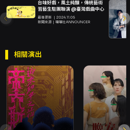
拉在逆境中仍保有善良與勇氣，命運在一個神奇
台味好戲，風土純釀，傳統藝術
夜晚開展，舞會成為她與王子相遇的轉捩點；然
習藝生駐團聯演 @臺灣戲曲中心
而劇情並非只停留在等待魔法的層次，而是透過
最後更新
2024.11.05
角色間的衝突與選擇，探討個人在體制與期望下
新聞來源
嚷嚷社ANNOUNCER
如何尋找改變與自我實現的可能。劇中不僅呈現
艾拉的內在成長，也描繪王子與周遭人物對權
力、理想與同理心的抉擇，使原本童話式的浪
漫，增添當代社會議題的回響。 製作團隊在保留
百老匯原作精神的同時，強調文化轉譯與在地詮
相關演出
釋。演出邀請來自多所台灣指標性藝術院校（包
含嘉義大學、臺師大、臺藝大、樹德科大、北藝
大及成功大學）的學生參與，作為產學媒合與人
才培育的一環，旨在提供新秀實務演出經驗，並
藉由校園能量注入新鮮表演風格與觀眾互動。劇
場呈現方面，團隊以現場樂團伴奏、專業燈光與
影像設計、精緻服裝與舞台設計為基礎，期望帶
給觀眾視覺與聽覺兼備的完整觀演體驗。 關於獲
獎與評價，本改編在國際間亦曾獲得高度關注：
2013 年版本獲多項東尼獎肯定與戲劇桌獎獎項，
顯示本作品在編曲、服裝與整體劇場呈現上具備
國際水準。評論語錄中亦提到其兼具質感與趣