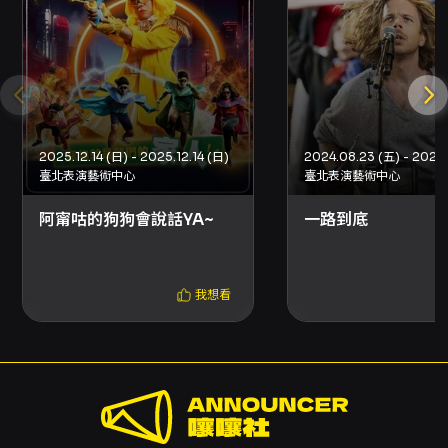
之部分折扣需搭配「文化幣」使用，該折扣僅限
網路購買。 - 分銷點購買：接受現金、信用卡
（分銷點依現場規定）。 - 超商購票：7-
ELEVEN ibon、全家 FamiPort、萊爾富 Life-
ET（僅提供電腦自動選位，單筆訂單至多 8 張；
每張票需於超商支付 10 元手續費）。若購買方案
包含輪椅席、輪椅陪同席、或其他有購買張數限
2025.12.14 (日) - 2025.12.14 (日)
制的折扣，部分方案無法於超商購買。 - 取票方
臺北表演藝術中心
臺北表演藝術中心
式：以結帳頁面顯示之選項為準，取票方式僅能
擇一，如需不同取票方式請分次購買。部分單位
阿甯咕的狗狗會說話YA~
一路到底
提供電子票，請依訂單顯示為準。 折扣與優惠
（摘要） - 早鳥：起售兩週內購買，1000 元
（含）以上票種享 9 折優惠（不限張數）。 - 大
嘉好朋友：85 折。 - 大嘉好戲迷：88 折。 - 團
我想看
員購票：88 折。 - 團票 10 張：9 折；團票 20
張：8 折。 - 青年席次：青年席位五折（適用原
價 1000、1200 元票區；售完為止；需搭配文化
幣至少折抵 100 元以上使用；入場需出示身分證
或健保卡）。 - 身心障礙者及陪同者 1 名：5 折
（入場時出示身心障礙手冊，陪同者需與身障者