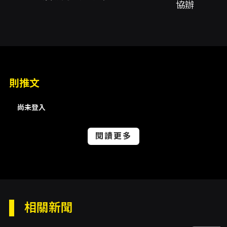
協辦
導任思瑜、造型設計解雅筑、造型指導解雅筑、
音響工程葉威廷、平面設計蕭登及、行政統籌陳
怡靜、行政統籌林湘羚、行政統籌盧鈺婷、行銷
統籌張宇劭、藝術行政楊諭錡
內容簡介
則推文
Rodgers + Hammerstein's
CINDERELLA（百老匯版本）以經典童話為基
尚未登入
底，透過百老匯黃金搭檔 Richard Rodgers 與
Oscar Hammerstein II 的音樂與歌詞，再由
閱讀更多
Douglas Carter Beane 改編劇本，呈現一個既
熟悉又經過現代化詮釋的《仙履奇緣》。本製作
強調高規格音樂呈現與在地人才培育，標榜以現
場樂團（Live Orchestra）伴奏，讓觀眾能在劇
場中體驗到更為真實、豐富的音樂臨場感；同時
結合學校與業界資源，提供演出與實務訓練的機
相關新聞
會，將年輕表演創作者與專業團隊的實力帶上同
一舞台。 本版本的故事沿襲原作的核心：主角艾