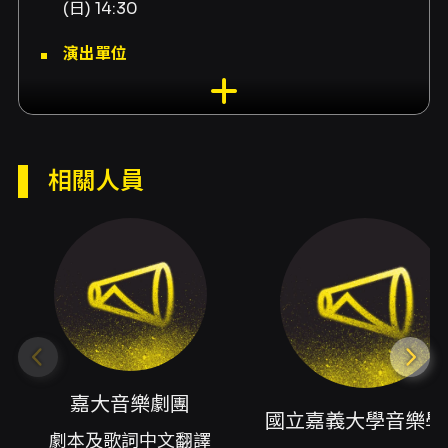
(日) 14:30
演出單位
大嘉音樂聚工坊
演出地點
臺北表演藝術中心-球劇場 臺北市士林區劍潭路1
相關人員
號
演出團隊
劇本及歌詞中文翻譯嘉大音樂劇團、協辦國立嘉
義大學音樂學系、贊助角落文創展演公司、贊助
上海商業儲蓄銀行文教基金會、贊助戴德森醫療
財團法人嘉義基督教醫院、贊助L’espace 257、
贊助空間二五七、導演張得恩、指揮張得恩、影
嘉大音樂劇團
像設計王奕盛、燈光設計宋永鴻、服裝設計黃致
國立嘉義大學音樂學
劇本及歌詞中文翻譯
凡、舞台設計張皓媛、舞蹈設計任思瑜、舞蹈指