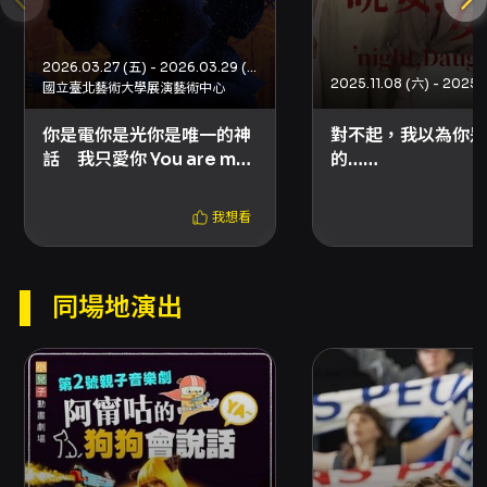
味，適合跨世代觀眾觀賞。本次演出由大嘉音樂
聚工坊主辦，並由國內多方單位協力，期望在臺
北表演藝術中心的球劇場提供一場既忠於經典又
2026.03.27 (五) - 2026.03.29 (日)
2025.11.08 (六) - 2025.1
充滿當代意義的音樂劇版本。 觀眾在欣賞本劇
國立臺北藝術大學展演藝術中心
時，可期待：豐富的現場樂團音樂語彙、在地年
你是電你是光你是唯一的神
對不起，我以為你是
輕演員與專業團隊的合作火花、以及對經典文本
話 我只愛你 You are my
的……
的重新詮釋。無論熟悉原作或初次接觸，觀眾皆
super star～
可在角色的情感轉折與音樂高潮中，體會到「不
可能變為可能」的主題力量。本製作適合家庭與
我想看
一般觀眾（普遍級），同時對追求高品質音樂劇
呈現的觀眾具有高度吸引力。
注意事項
同場地演出
演出與觀演注意事項 - 演出全長：約 2 小時 15 分
鐘，請預留時間完整觀賞。遲到觀眾請依現場工
作人員指示入席。字幕語言：中文、英文。 票務
與購票方式 - 售票平台：OPENTIX（兩廳院文
化生活）與分銷通路。 - 網路購票：接受信用
卡、Apple Pay、Google Pay、ATM 轉帳，購
票前請先加入 OPENTIX 會員。如使用節目提供