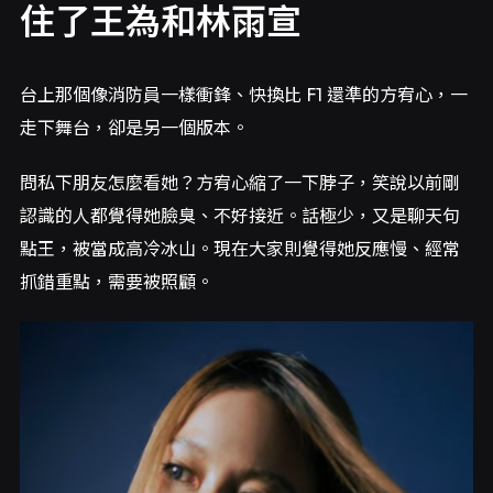
住了王為和林雨宣
台上那個像消防員一樣衝鋒、快換比 F1 還準的方宥心，一
走下舞台，卻是另一個版本。
問私下朋友怎麼看她？方宥心縮了一下脖子，笑說以前剛
認識的人都覺得她臉臭、不好接近。話極少，又是聊天句
點王，被當成高冷冰山。現在大家則覺得她反應慢、經常
抓錯重點，需要被照顧。