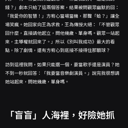
錢？」劇本只給了這兩個答案，結果被問觀眾幽默的回：
「我愛你的智慧！」方宥心當場當機，那聲「蛤？」讓全
場笑瘋。她回家向王為求救，王為傳授大絕：「不管觀眾
回什麼，直接請他起立，問他幾歲、單身嗎。觀眾一站起
來，主導權就回來了。」所以《別叫我成功》最大的看
點，除了劇情，還有方宥心到底接不接得住那顆球？
訪到這裡我問，如果只能選一個，要當歌手還是演員？她
不到一秒就回答：「我要當音樂劇演員。」說完我很想請
她站起來，問她幾歲，單身嗎。
「盲盲」人海裡，好險她抓