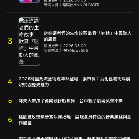
最後更新｜
2026.08.05
新聞來源｜
嚷嚷社ANNOUNCER
走進講者們的生命故事 欣賞『迷途』中最動人
的風景
最後更新｜
2026.08.02
新聞來源｜
傳媒News586
2026桃園潮流藝術嘉年華登場 張市長：活化舊城街區展
現桃園歷史魅力
哮天犬帶孩子勇闖歌仔戲世界 台中親子劇場笑聲不斷
桃園鐵玫瑰熱音賞決賽揭曉 展現各具特色的音樂風格與創
作能量