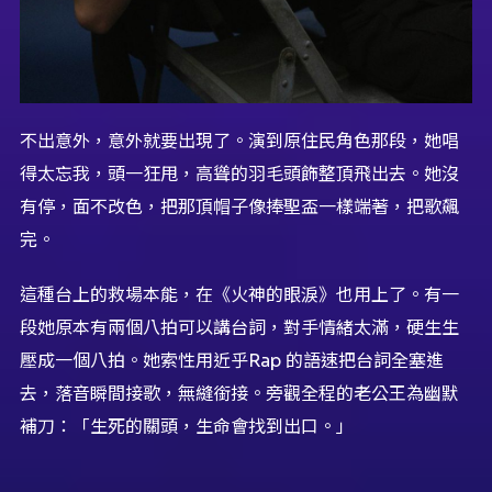
不出意外，意外就要出現了。演到原住民角色那段，她唱
得太忘我，頭一狂甩，高聳的羽毛頭飾整頂飛出去。她沒
有停，面不改色，把那頂帽子像捧聖盃一樣端著，把歌飆
完。
這種台上的救場本能，在《火神的眼淚》也用上了。有一
段她原本有兩個八拍可以講台詞，對手情緒太滿，硬生生
壓成一個八拍。她索性用近乎Rap 的語速把台詞全塞進
去，落音瞬間接歌，無縫銜接。旁觀全程的老公王為幽默
補刀：「生死的關頭，生命會找到出口。」