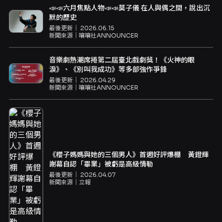
📣📣六月焦點人物📣📣莫子儀 在人與偶之間，說出沉
默的歷史
最後更新｜
2026.06.15
新聞來源｜
嚷嚷社ANNOUNCER
音樂劇熱潮席捲第二屆臺北戲劇獎！《火神的眼
淚》、《別叫我成功》等多部強作爭鋒
最後更新｜
2026.04.29
新聞來源｜
嚷嚷社ANNOUNCER
《櫻子媽媽與她的三個男人》首週好評爆棚 黃鐙輝
謝幕自認「畢業」被虧是高級情勒
最後更新｜
2026.04.07
新聞來源｜
立報