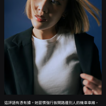
這評語有憑有據。她習慣強行扳開路邊別人的機車車廂，