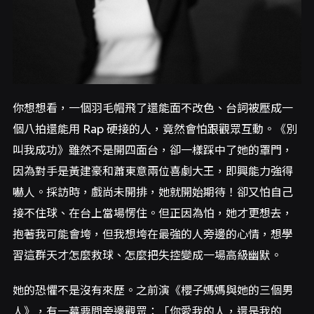
你想想看，一個羽毛帽飛了還能面不改色、台詞被壓成一
個八拍還能用 Rap 硬接的人，竟然會怕跟觀眾互動。《別
叫我成功》雖然不是開四面台，卻一樣踩中了她的罩門，
因為對手是黃建豪和蕭東意兩位喜劇大王，即興能力強得
嚇人。採訪時，戲尚未開排，她就開始期待！卻又怕自己
接不住球、在台上當場愣住。但正因為怕，她才更想去，
抱著我可能會垮，但我想垮在最強的人旁邊的心情，想學
習這群天才怎麼救球、怎麼把失控變成一場高級幽默。
她的恐懼不是沒有來歷。之前演《櫻子媽媽與她的三個男
人》，有一幕要問旁邊觀眾：「你愛我的人，還是我的