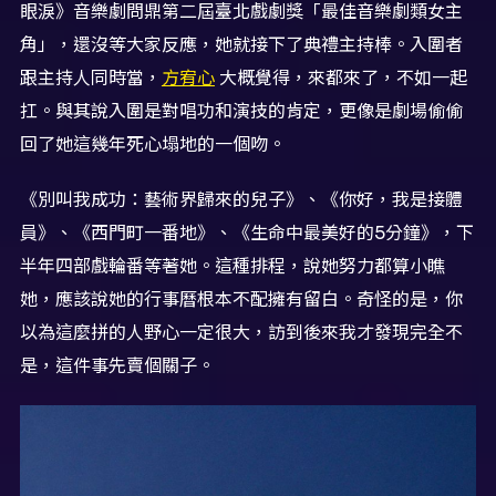
眼淚》音樂劇問鼎第二屆臺北戲劇獎「最佳音樂劇類女主
角」，還沒等大家反應，她就接下了典禮主持棒。入圍者
跟主持人同時當，
方宥心
大概覺得，來都來了，不如一起
扛。與其說入圍是對唱功和演技的肯定，更像是劇場偷偷
回了她這幾年死心塌地的一個吻。
《別叫我成功：藝術界歸來的兒子》、《你好，我是接體
員》、《西門町一番地》、《生命中最美好的5分鐘》，下
半年四部戲輪番等著她。這種排程，說她努力都算小瞧
她，應該說她的行事曆根本不配擁有留白。奇怪的是，你
以為這麼拼的人野心一定很大，訪到後來我才發現完全不
是，這件事先賣個關子。