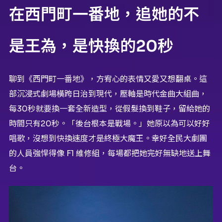
在西門町一番地，追她的不
是王為，是快換的20秒
聊到《西門町一番地》，方宥心的表情又愛又想翻桌。這
部沉浸式劇場橫跨日治到現代，壓軸是時代金曲大組曲，
每30秒就要換一套全新造型，從假髮換到鞋子，留給她的
時間只有20秒。「後台根本是戰場。」她原以為可以好好
唱歌，沒想到快換速度才是終極大魔王。幸好全民大劇團
的人員強悍得像 F1 維修組，每場都把她完好無缺地送上舞
台。