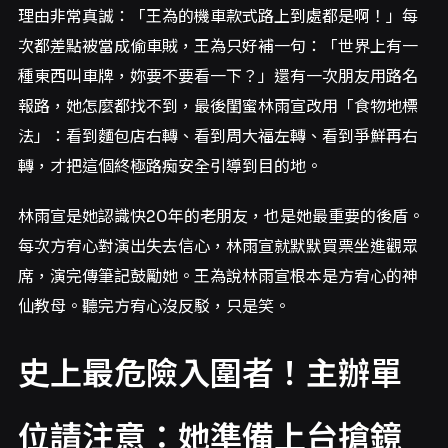
理由非常真誠：「王為的機車款式路上到處都是啊！」每
次都差點被當成偷車賊，王為只好補一句：「世界上有一
種東西叫車牌，妳要不要看一下？」還有一次朋友用路名
報路，她怎麼都找不到，最後閨蜜林雨宣改用「食物地標
法」：看到麵包店右轉、看到周大福左轉、看到爭鮮再右
轉，才把這個終極路痴安全引導到目的地。
林雨宣是她認識快20年的老朋友，也是她最重要的後盾。
每次方宥心對演出失去信心，林雨宣就默默買票坐進觀眾
席，演完傳筆記鼓勵她。王為說林雨宣根本是方宥心的神
仙教母。聽完方宥心沒反駁，只是笑。
史上最危險入圍者！主辦單
位請注意：她準備上台搶鏡