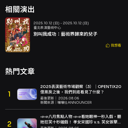
相關演出
2025.10.12 (日) - 2025.10.12 (日)
臺北表演藝術中心
別叫我成功：藝術界歸來的兒子
我想看
熱門文章
2025表演藝術市場觀察（3）｜OPENTIX20
億票房之後，我們到底看見了什麼？
最後更新｜
2026.08.06
新聞來源｜
嚷嚷社ANNOUNCER
📣📣八月焦點人物 📣📣看她眼神一秒入戲，聽
她狂笑十秒破戲！ 孝女宋國珍 v.s. 笑女張擎
佳：本是同根生，相約壓車別太急