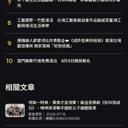
李千娜北流合體顧穎、VERA開唱 新專輯製作團隊同步曝
光
工藝匯聚、竹塹漫活 台灣工藝發展協會作品展感受臺灣工
藝與慢活生活美學
連機器人都愛得比你勇敢🤖❤️《或許是美好結局》首演台灣
觀眾爆哭 周家寬喊「好想挑戰」
雲門舞集竹南免費演出 8月5日開放報名
相關文章
得獎一時爽，賣票才是現實！最佳音樂劇《別叫我成
功》，嚎哮排演聯手國民父子破圈推票
最後更新｜
2026.07.16
新聞來源｜
嚷嚷社ANNOUNCER