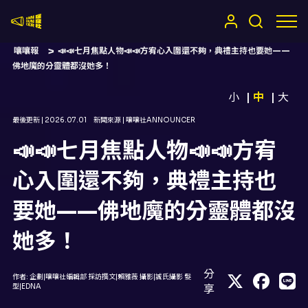
嚷嚷社
嚷嚷報
📣📣七月焦點人物📣📣方宥心入圍還不夠，典禮主持也要她——
佛地魔的分靈體都沒她多！
小
中
大
最後更新 |
2026.07.01
新聞來源 |
嚷嚷社ANNOUNCER
📣📣七月焦點人物📣📣方宥
心入圍還不夠，典禮主持也
要她——佛地魔的分靈體都沒
她多！
分
作者:
企劃|嚷嚷社編輯部 採訪撰文|賴雅薇 攝影|誠氏攝影 髮
型|EDNA
享