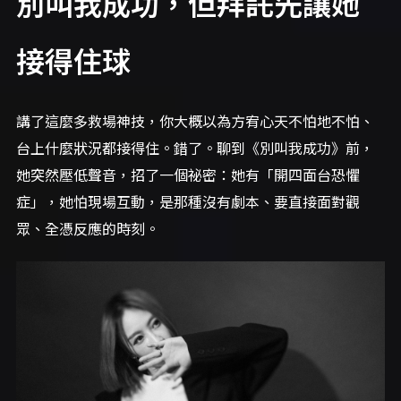
別叫我成功，但拜託先讓她
接得住球
講了這麼多救場神技，你大概以為方宥心天不怕地不怕、
台上什麼狀況都接得住。錯了。聊到《別叫我成功》前，
她突然壓低聲音，招了一個祕密：她有「開四面台恐懼
症」，她怕現場互動，是那種沒有劇本、要直接面對觀
眾、全憑反應的時刻。