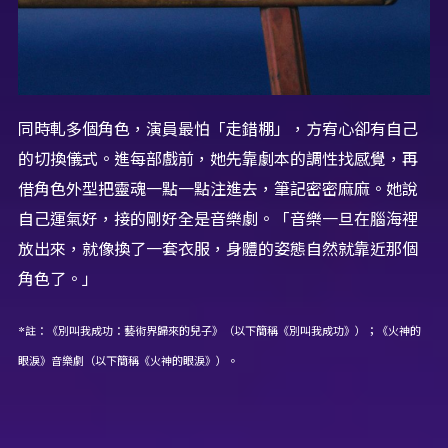
同時軋多個角色，演員最怕「走錯棚」，方宥心卻有自己
的切換儀式。進每部戲前，她先靠劇本的調性找感覺，再
借角色外型把靈魂一點一點注進去，筆記密密麻麻。她說
自己運氣好，接的剛好全是音樂劇。「音樂一旦在腦海裡
放出來，就像換了一套衣服，身體的姿態自然就靠近那個
角色了。」
*註：《別叫我成功：藝術界歸來的兒子》（以下簡稱《別叫我成功》）；《火神的
眼淚》音樂劇（以下簡稱《火神的眼淚》）。