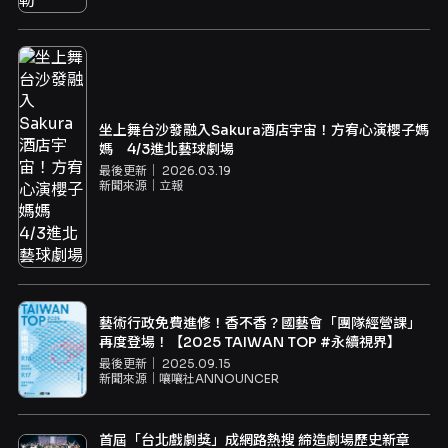
坐上舞台沙發融入Sakura酒店宇宙！方宥心演櫻子媽
媽 4/3進北藝球劇場
最後更新｜
2026.03.19
新聞來源｜
立報
藝術行政免費進修！香不香？國藝會「團隊經營課」
再度登場！【2025 TAIWAN TOP #永續視界】
最後更新｜
2025.09.15
新聞來源｜
嚷嚷社ANNOUNCER
首屆「台北戲劇獎」成網路熱搜 締造劇場歷史新章